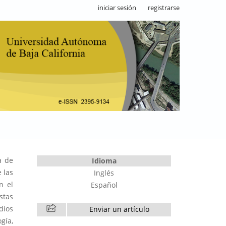
iniciar sesión
registrarse
a de
Idioma
 las
Inglés
n el
Español
stas
dios
Enviar un artículo
gía,