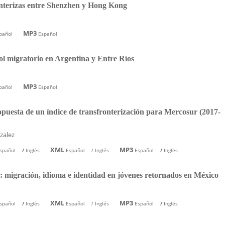
ronterizas entre Shenzhen y Hong Kong
MP3
pañol
Español
rol migratorio en Argentina y Entre Ríos
MP3
pañol
Español
opuesta de un índice de transfronterización para Mercosur (2017-
nzalez
XML
MP3
spañol
/
Inglés
Español
/
Inglés
Español
/
Inglés
: migración, idioma e identidad en jóvenes retornados en México
XML
MP3
spañol
/
Inglés
Español
/
Inglés
Español
/
Inglés