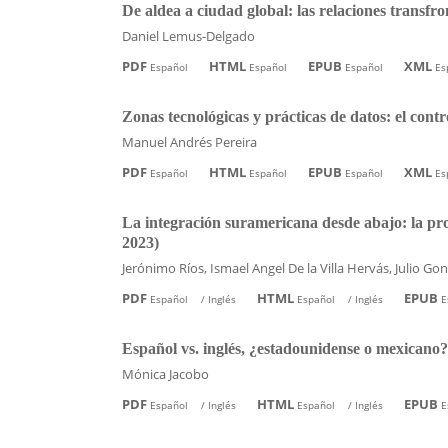
De aldea a ciudad global: las relaciones transf
Daniel Lemus-Delgado
PDF
HTML
EPUB
XML
Español
Español
Español
Es
Zonas tecnológicas y prácticas de datos: el cont
Manuel Andrés Pereira
PDF
HTML
EPUB
XML
Español
Español
Español
Es
La integración suramericana desde abajo: la pr
2023)
Jerónimo Ríos, Ismael Angel De la Villa Hervás, Julio Go
PDF
HTML
EPUB
Español
/
Inglés
Español
/
Inglés
E
Español vs. inglés, ¿estadounidense o mexicano?
Mónica Jacobo
PDF
HTML
EPUB
Español
/
Inglés
Español
/
Inglés
E