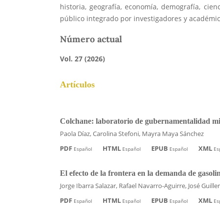
historia, geografía, economía, demografía, cienc
público integrado por investigadores y académic
Número actual
Vol. 27 (2026)
Artículos
Colchane: laboratorio de gubernamentalidad mig
Paola Díaz, Carolina Stefoni, Mayra Maya Sánchez
PDF
HTML
EPUB
XML
Español
Español
Español
Es
El efecto de la frontera en la demanda de gasoli
Jorge Ibarra Salazar, Rafael Navarro-Aguirre, José Gui
PDF
HTML
EPUB
XML
Español
Español
Español
Es