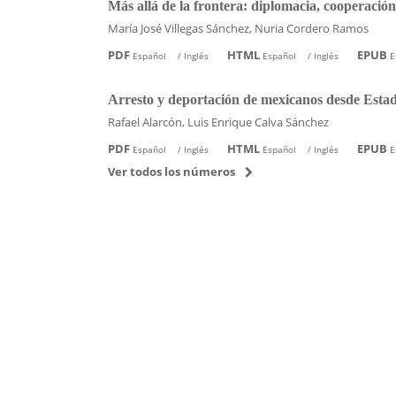
Más allá de la frontera: diplomacia, cooperació
María José Villegas Sánchez, Nuria Cordero Ramos
PDF
HTML
EPUB
Español
/
Inglés
Español
/
Inglés
E
Arresto y deportación de mexicanos desde Esta
Rafael Alarcón, Luis Enrique Calva Sánchez
PDF
HTML
EPUB
Español
/
Inglés
Español
/
Inglés
E
Ver todos los números