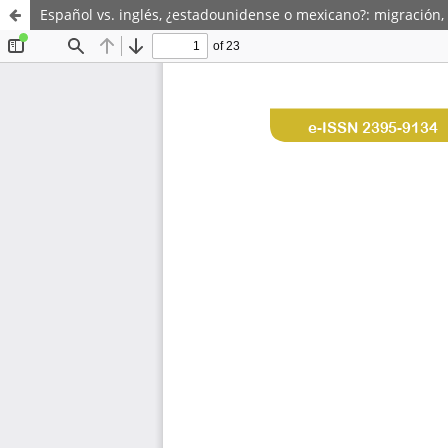
Español vs. inglés, ¿estadounidense o mexicano?: migración