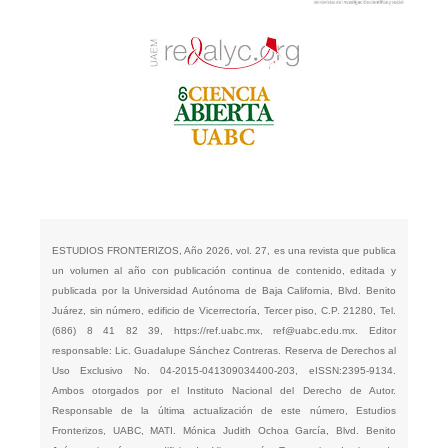
ESTUDIOS FRONTERIZOS, Año 2026, vol. 27, es una revista que publica
un volumen al año con publicación continua de contenido, editada y
publicada por la Universidad Autónoma de Baja California, Blvd. Benito
Juárez, sin número, edificio de Vicerrectoría, Tercer piso, C.P. 21280, Tel.
(686) 8 41 82 39,
https://ref.uabc.mx
,
ref@uabc.edu.mx
. Editor
responsable: Lic. Guadalupe Sánchez Contreras. Reserva de Derechos al
Uso Exclusivo No. 04-2015-041309034400-203, eISSN:2395-9134.
Ambos otorgados por el Instituto Nacional del Derecho de Autor.
Responsable de la última actualización de este número, Estudios
Fronterizos, UABC, MATI. Mónica Judith Ochoa García, Blvd. Benito