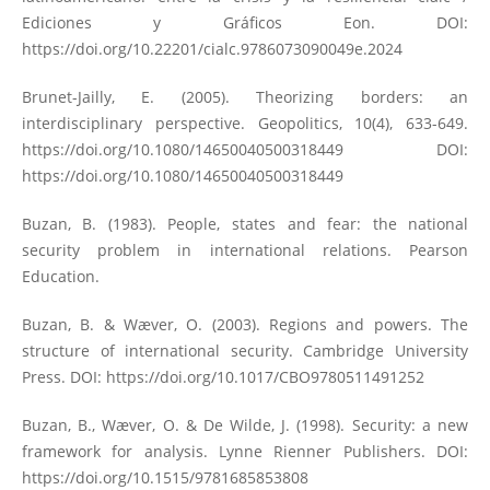
Ediciones y Gráficos Eon. DOI:
https://doi.org/10.22201/cialc.9786073090049e.2024
Brunet-Jailly, E. (2005). Theorizing borders: an
interdisciplinary perspective. Geopolitics, 10(4), 633-649.
https://doi.org/10.1080/14650040500318449
DOI:
https://doi.org/10.1080/14650040500318449
Buzan, B. (1983). People, states and fear: the national
security problem in international relations. Pearson
Education.
Buzan, B. & Wæver, O. (2003). Regions and powers. The
structure of international security. Cambridge University
Press. DOI:
https://doi.org/10.1017/CBO9780511491252
Buzan, B., Wæver, O. & De Wilde, J. (1998). Security: a new
framework for analysis. Lynne Rienner Publishers. DOI:
https://doi.org/10.1515/9781685853808