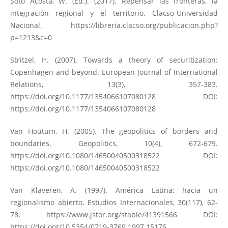
Soto Acosta, W. (Ed.). (2017). Repensar las fronteras, la
integración regional y el territorio. Clacso-Universidad
Nacional.
https://libreria.clacso.org/publicacion.php?
p=1213&c=0
Stritzel, H. (2007). Towards a theory of securitization:
Copenhagen and beyond. European Journal of International
Relations, 13(3), 357-383.
https://doi.org/10.1177/1354066107080128
DOI:
https://doi.org/10.1177/1354066107080128
Van Houtum, H. (2005). The geopolitics of borders and
boundaries. Geopolitics, 10(4), 672-679.
https://doi.org/10.1080/14650040500318522
DOI:
https://doi.org/10.1080/14650040500318522
Van Klaveren, A. (1997). América Latina: hacia un
regionalismo abierto. Estudios Internacionales, 30(117), 62-
78.
https://www.jstor.org/stable/41391566
DOI:
https://doi.org/10.5354/0719-3769.1997.15176