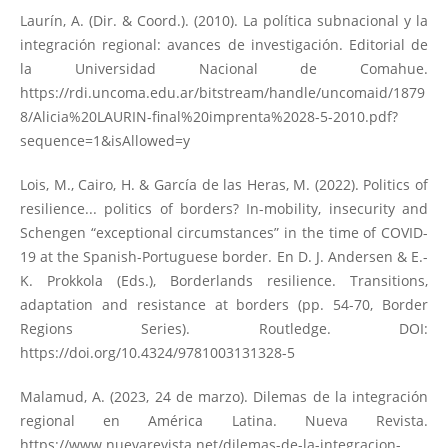
Laurín, A. (Dir. & Coord.). (2010). La política subnacional y la
integración regional: avances de investigación. Editorial de
la Universidad Nacional de Comahue.
https://rdi.uncoma.edu.ar/bitstream/handle/uncomaid/1879
8/Alicia%20LAURIN-final%20imprenta%2028-5-2010.pdf?
sequence=1&isAllowed=y
Lois, M., Cairo, H. & García de las Heras, M. (2022). Politics of
resilience... politics of borders? In-mobility, insecurity and
Schengen “exceptional circumstances” in the time of COVID-
19 at the Spanish-Portuguese border. En D. J. Andersen & E.-
K. Prokkola (Eds.), Borderlands resilience. Transitions,
adaptation and resistance at borders (pp. 54-70, Border
Regions Series). Routledge. DOI:
https://doi.org/10.4324/9781003131328-5
Malamud, A. (2023, 24 de marzo). Dilemas de la integración
regional en América Latina. Nueva Revista.
https://www.nuevarevista.net/dilemas-de-la-integracion-