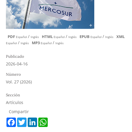
/
/
/
PDF
HTML
EPUB
XML
Español
Inglés
Español
Inglés
Español
Inglés
/
/
MP3
Español
Inglés
Español
Inglés
Publicado
2026-04-16
Número
Vol. 27 (2026)
Sección
Artículos
Compartir
F
T
L
W
a
w
i
h
c
i
n
a