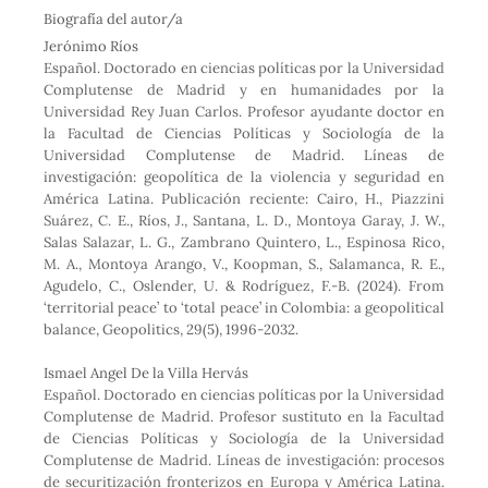
e
t
k
t
Biografía del autor/a
b
t
e
s
o
e
d
A
Jerónimo Ríos
o
r
I
p
Español. Doctorado en ciencias políticas por la Universidad
k
n
p
Complutense de Madrid y en humanidades por la
Universidad Rey Juan Carlos. Profesor ayudante doctor en
la Facultad de Ciencias Políticas y Sociología de la
Universidad Complutense de Madrid. Líneas de
investigación: geopolítica de la violencia y seguridad en
América Latina. Publicación reciente: Cairo, H., Piazzini
Suárez, C. E., Ríos, J., Santana, L. D., Montoya Garay, J. W.,
Salas Salazar, L. G., Zambrano Quintero, L., Espinosa Rico,
M. A., Montoya Arango, V., Koopman, S., Salamanca, R. E.,
Agudelo, C., Oslender, U. & Rodríguez, F.-B. (2024). From
‘territorial peace’ to ‘total peace’ in Colombia: a geopolitical
balance, Geopolitics, 29(5), 1996-2032.
Ismael Angel De la Villa Hervás
Español. Doctorado en ciencias políticas por la Universidad
Complutense de Madrid. Profesor sustituto en la Facultad
de Ciencias Políticas y Sociología de la Universidad
Complutense de Madrid. Líneas de investigación: procesos
de securitización fronterizos en Europa y América Latina.