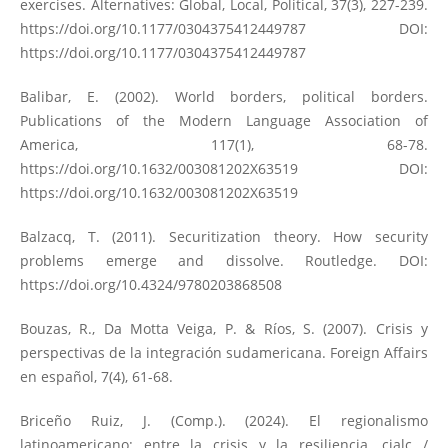
exercises. Alternatives: Global, Local, Political, 37(3), 227-239.
https://doi.org/10.1177/0304375412449787
DOI:
https://doi.org/10.1177/0304375412449787
Balibar, E. (2002). World borders, political borders.
Publications of the Modern Language Association of
America, 117(1), 68-78.
https://doi.org/10.1632/003081202X63519
DOI:
https://doi.org/10.1632/003081202X63519
Balzacq, T. (2011). Securitization theory. How security
problems emerge and dissolve. Routledge. DOI:
https://doi.org/10.4324/9780203868508
Bouzas, R., Da Motta Veiga, P. & Ríos, S. (2007). Crisis y
perspectivas de la integración sudamericana. Foreign Affairs
en español, 7(4), 61-68.
Briceño Ruiz, J. (Comp.). (2024). El regionalismo
latinoamericano: entre la crisis y la resiliencia. cialc /