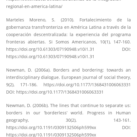
regional-en-america-latina/
Marteles Moreno, S. (2010). Fortalecimiento de la
gobernanza transfronteriza en América Latina a través de la
cooperación descentralizada: la experiencia del programa
fronteras abiertas. Si Somos Americanos, 10(1), 147-160.
https://doi.org/10.61303/07190948.v10i1.31
DOI:
https://doi.org/10.61303/07190948.v10i1.31
Newman, D. (2006a). Borders and bordering: towards an
interdisciplinary dialogue. European journal of social theory,
9(2), 171-186.
https://doi.org/10.1177/1368431006063331
DOI:
https://doi.org/10.1177/1368431006063331
Newman, D. (2006b). The lines that continue to separate us:
borders in our ‘borderless’ world. Progress in Human
geography, 30(2), 143-161.
https://doi.org/10.1191/0309132506ph599xx
DOI:
https://doi.org/10.1191/0309132506ph599xx