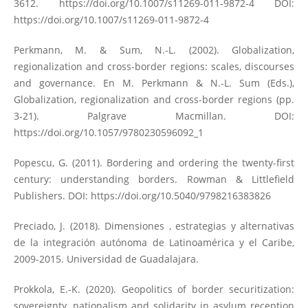
3612.
https://doi.org/10.1007/s11269-011-9872-4
DOI:
https://doi.org/10.1007/s11269-011-9872-4
Perkmann, M. & Sum, N.-L. (2002). Globalization,
regionalization and cross-border regions: scales, discourses
and governance. En M. Perkmann & N.-L. Sum (Eds.),
Globalization, regionalization and cross-border regions (pp.
3-21). Palgrave Macmillan. DOI:
https://doi.org/10.1057/9780230596092_1
Popescu, G. (2011). Bordering and ordering the twenty-first
century: understanding borders. Rowman & Littlefield
Publishers. DOI:
https://doi.org/10.5040/9798216383826
Preciado, J. (2018). Dimensiones , estrategias y alternativas
de la integración autónoma de Latinoamérica y el Caribe,
2009-2015. Universidad de Guadalajara.
Prokkola, E.-K. (2020). Geopolitics of border securitization:
sovereignty, nationalism and solidarity in asylum reception