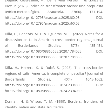
Delgado Castresana, M., De la Villa Hervás, I. & González
Díez, P. (2025). Índice de transfronterización: una propuesta
teórico-metodológica. Araucaria, 27(60), 171-194.
https://doi.org/10.12795/araucaria.2025.i60.08
DOI:
https://doi.org/10.12795/araucaria.2025.i60.08
Dilla, H., Cabezas, M. F. & Figueroa, M. T. (2022). Notes for a
discussion on Latin American cross-border regions. Journal
of Borderlands Studies, 37(3), 435-451.
https://doi.org/10.1080/08865655.2020.1784033
DOI:
https://doi.org/10.1080/08865655.2020.1784033
Dilla, H., Herrera, S. & Dubé, S. (2025). The cross-border
regions of Latin America: incomplete or peculiar? Journal of
Borderlands Studies, 40(4), 1045-1062.
https://doi.org/10.1080/08865655.2024.2394039
DOI:
https://doi.org/10.1080/08865655.2024.2394039
Donnan, H. & Wilson, T. M. (1999). Borders: frontiers of
identity, nation and state. Routledge.