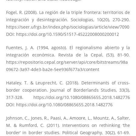
Fogel, R. (2008). La región de la triple frontera: territorios de
integración y desintegración. Sociologias, 10(20), 270-290.
https://seer.ufrgs.br/index.php/sociologias/article/view/7090
DOI:
https://doi.org/10.1590/S1517-45222008000200012
Fuentes, J. A. (1994, agosto). El regionalismo abierto y la
integración económica. Revista de la Cepal, (53), 81-90.
https://repositorio.cepal.org/server/api/core/bitstreams/98a
09672-3a97-4de3-ba2e-5ee936f677a3/content
Hataley, T. & Leuprecht, C. (2018). Determinants of cross-
border cooperation. Journal of Borderlands Studies, 33(3),
317-328.
https://doi.org/10.1080/08865655.2018.1482776
DOI:
https://doi.org/10.1080/08865655.2018.1482776
Johnson, C., Jones, R., Paasi, A., Amoore, L., Mountz, A., Salter,
M. & Rumford, C. (2011). Interventions on rethinking ‘the
border’ in border studies. Political Geography, 30(2), 61-69.