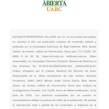
ESTUDIOS FRONTERIZOS, Año 2026, vol. 27, es una revista que publica
un volumen al año con publicación continua de contenido, editada y
publicada por la Universidad Autónoma de Baja California, Blvd. Benito
Juárez, sin número, edificio de Vicerrectoría, Tercer piso, C.P. 21280, Tel.
(686) 8 41 82 39,
https://ref.uabc.mx
,
ref@uabc.edu.mx
. Editor
responsable: Lic. Guadalupe Sánchez Contreras. Reserva de Derechos al
Uso Exclusivo No. 04-2015-041309034400-203, eISSN:2395-9134.
Ambos otorgados por el Instituto Nacional del Derecho de Autor.
Responsable de la última actualización de este número, Estudios
Fronterizos, UABC, MATI. Mónica Judith Ochoa García, Blvd. Benito
Juárez, sin número, edificio de Vicerrectoría, Tercer piso, Instituto de
Investigaciones Sociales, C.P. 21280, fecha de última modificación, 11 de
junio de 2026. Las opiniones expresadas por los autores no
necesariamente reflejan la postura del editor de la publicación. Se permite
la reproducción total o parcial de los contenidos e imágenes de la