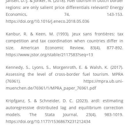
Jansen, D.-J. & Jonker, N. (2018). Fuel tourism in Dutch border
regions: are only salient price differentials relevant? Energy
Economics, 74, 143-153.
https://doi.org/10.1016/j.eneco.2018.05.036
Kanbur, R. & Keen, M. (1993). Jeux sans frontières: tax
competition and tax coordination when countries differ in
size. American Economic Review, 83(4), 877-892.
https://www.jstor.org/stable/2117583?seq=13
Kennedy, S., Lyons, S., Morgenroth, E. & Walsh, K. (2017).
Assessing the level of cross-border fuel tourism. MPRA
(76961).
https://mpra.ub.uni-
muenchen.de/76961/1/MPRA_paper_76961.pdf
Kripfganz, S. & Schneider, D. C. (2023). ardl: estimating
autoregressive distributed lag and equilibrium correction
models. The Stata Journal, 23(4), 983-1019.
https://doi.org/10.1177/1536867X231212434