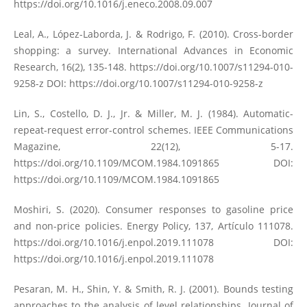
https://doi.org/10.1016/j.eneco.2008.09.007
Leal, A., López-Laborda, J. & Rodrigo, F. (2010). Cross-border
shopping: a survey. International Advances in Economic
Research, 16(2), 135-148.
https://doi.org/10.1007/s11294-010-
9258-z
DOI:
https://doi.org/10.1007/s11294-010-9258-z
Lin, S., Costello, D. J., Jr. & Miller, M. J. (1984). Automatic-
repeat-request error-control schemes. IEEE Communications
Magazine, 22(12), 5-17.
https://doi.org/10.1109/MCOM.1984.1091865
DOI:
https://doi.org/10.1109/MCOM.1984.1091865
Moshiri, S. (2020). Consumer responses to gasoline price
and non-price policies. Energy Policy, 137, Artículo 111078.
https://doi.org/10.1016/j.enpol.2019.111078
DOI:
https://doi.org/10.1016/j.enpol.2019.111078
Pesaran, M. H., Shin, Y. & Smith, R. J. (2001). Bounds testing
approaches to the analysis of level relationships. Journal of