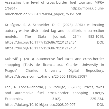
Assessing the level of cross-border fuel tourism. MPRA
(76961).
https://mpra.ub.uni-
muenchen.de/76961/1/MPRA_paper_76961.pdf
Kripfganz, S. & Schneider, D. C. (2023). ARDL: estimating
autoregressive distributed lag and equilibrium correction
models. The Stata Journal, 23(4), 983-1019.
https://doi.org/10.1177/1536867X231212434
DOI:
https://doi.org/10.1177/1536867X231212434
Kubovič, J. (2013). Automotive fuel taxes and cross-border
shopping [Tesis de licenciatura, Charles University in
Prague]. Charles University Digital Repository.
https://dspace.cuni.cz/handle/20.500.11956/53087
Leal, A., López-Laborda, J. & Rodrigo, F. (2009). Prices, taxes
and automotive fuel cross-border shopping. Energy
Economics, 31(2), 225-234.
https://doi.org/10.1016/j.eneco.2008.09.007
DOI: