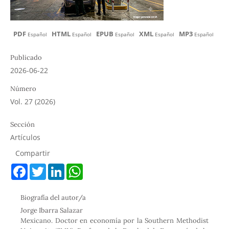
PDF
HTML
EPUB
XML
MP3
Español
Español
Español
Español
Español
Publicado
2026-06-22
Número
Vol. 27 (2026)
Sección
Artículos
Compartir
F
T
L
W
a
w
i
h
c
i
n
a
e
t
k
t
Biografía del autor/a
b
t
e
s
o
e
d
A
Jorge Ibarra Salazar
o
r
I
p
Mexicano. Doctor en economía por la Southern Methodist
k
n
p