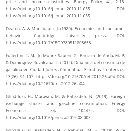
price and income elasticities. Energy Policy, 41, 2-13.
https://doi.org/10.1016/j.enpol.2010.11.055
DOI:
https://doi.org/10.1016/j.enpol.2010.11.055
Deaton, A. & Muellbauer, J. (1980). Economics and consumer
behavior. Cambridge University press. DOI:
https://doi.org/10.1017/CBO9780511805653
Fullerton, T. M., Jr, Muñoz Sapien, G., Barraza de Anda, M. P.
& Domínguez Ruvalcaba, L. (2012). Dinámica del consumo de
gasolina en Ciudad Juárez, Chihuahua. Estudios Fronterizos,
13(26), 91-107.
https://doi.org/10.21670/ref.2012.26.a04
DOI:
https://doi.org/10.21670/ref.2012.26.a04
Ghoddusi, H., Morovati, M. & Rafizadeh, N. (2019). Foreign
exchange shocks and gasoline consumption. Energy
Economics, 84, 104472. DOI:
https://doi.org/10.1016/j.eneco.2019.08.005
Ghoddusi, H., Rafizadeh, N. & Rahmati, M. H. (2018). Price