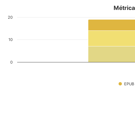
Métrica
20
10
0
EPUB