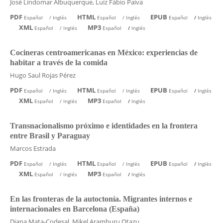
José Lindomar Albuquerque, Luiz Fábio Paiva
PDF
HTML
EPUB
Español
/
Inglés
Español
/
Inglés
Español
/
Inglés
XML
MP3
Español
/
Inglés
Español
/
Inglés
Cocineras centroamericanas en México: experiencias de
habitar a través de la comida
Hugo Saul Rojas Pérez
PDF
HTML
EPUB
Español
/
Inglés
Español
/
Inglés
Español
/
Inglés
XML
MP3
Español
/
Inglés
Español
/
Inglés
Transnacionalismo próximo e identidades en la frontera
entre Brasil y Paraguay
Marcos Estrada
PDF
HTML
EPUB
Español
/
Inglés
Español
/
Inglés
Español
/
Inglés
XML
MP3
Español
/
Inglés
Español
/
Inglés
En las fronteras de la autoctonía. Migrantes internos e
internacionales en Barcelona (España)
Diana Mata-Codesal, Mikel Aramburu Otazu