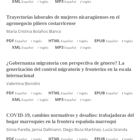
XML
MP3
Español
/
Inglés
Español
/
Inglés
Trayectorias laborales de mujeres nicaragüenses en el
agronegocio piñero costarricense
María Cristina Bolaños Blanco
PDF
HTML
EPUB
Español
/
Inglés
Español
/
Inglés
Español
/
Inglés
XML
MP3
Español
/
Inglés
Español
/
Inglés
¿Gobernanza migratoria con perspectiva de género? La
generización del control migratorio y fronterizo en la escala
internacional
Valentina Biondini
PDF
HTML
EPUB
Español
/
Inglés
Español
/
Inglés
Español
/
Inglés
XML
MP3
Español
/
Inglés
Español
/
Inglés
COVID-19, cambios normativos y desafíos: trabajadoras del
hogar marroquíes en la frontera española-marroquí
Sònia Parella, Janna Dallmann, Diego Boza Martínez, Lucía Granda
PDF
HTML
EPUB
Español
/
Inglés
Español
/
Inglés
Español
/
Inglés