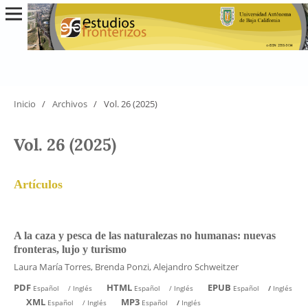
Inicio
/
Archivos
/
Vol. 26 (2025)
Vol. 26 (2025)
Artículos
A la caza y pesca de las naturalezas no humanas: nuevas
fronteras, lujo y turismo
Laura María Torres, Brenda Ponzi, Alejandro Schweitzer
PDF
HTML
EPUB
Español
/
Inglés
Español
/
Inglés
Español
/
Inglés
XML
MP3
Español
/
Inglés
Español
/
Inglés