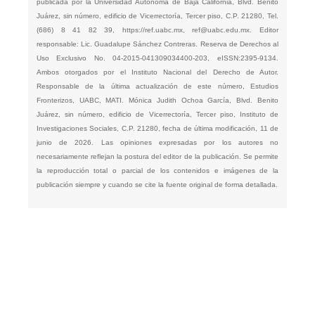
publicada por la Universidad Autónoma de Baja California, Blvd. Benito
Juárez, sin número, edificio de Vicerrectoría, Tercer piso, C.P. 21280, Tel.
(686) 8 41 82 39,
https://ref.uabc.mx
,
ref@uabc.edu.mx
. Editor
responsable: Lic. Guadalupe Sánchez Contreras. Reserva de Derechos al
Uso Exclusivo No. 04-2015-041309034400-203, eISSN:2395-9134.
Ambos otorgados por el Instituto Nacional del Derecho de Autor.
Responsable de la última actualización de este número, Estudios
Fronterizos, UABC, MATI. Mónica Judith Ochoa García, Blvd. Benito
Juárez, sin número, edificio de Vicerrectoría, Tercer piso, Instituto de
Investigaciones Sociales, C.P. 21280, fecha de última modificación, 11 de
junio de 2026. Las opiniones expresadas por los autores no
necesariamente reflejan la postura del editor de la publicación. Se permite
la reproducción total o parcial de los contenidos e imágenes de la
publicación siempre y cuando se cite la fuente original de forma detallada.