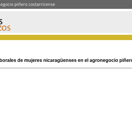
negocio piñero costarricense