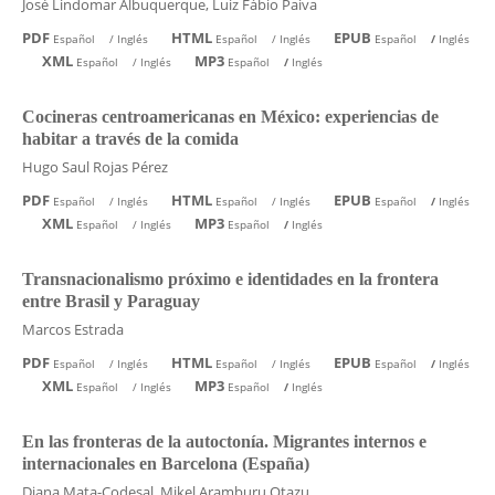
José Lindomar Albuquerque, Luiz Fábio Paiva
PDF
HTML
EPUB
Español
/
Inglés
Español
/
Inglés
Español
/
Inglés
XML
MP3
Español
/
Inglés
Español
/
Inglés
Cocineras centroamericanas en México: experiencias de
habitar a través de la comida
Hugo Saul Rojas Pérez
PDF
HTML
EPUB
Español
/
Inglés
Español
/
Inglés
Español
/
Inglés
XML
MP3
Español
/
Inglés
Español
/
Inglés
Transnacionalismo próximo e identidades en la frontera
entre Brasil y Paraguay
Marcos Estrada
PDF
HTML
EPUB
Español
/
Inglés
Español
/
Inglés
Español
/
Inglés
XML
MP3
Español
/
Inglés
Español
/
Inglés
En las fronteras de la autoctonía. Migrantes internos e
internacionales en Barcelona (España)
Diana Mata-Codesal, Mikel Aramburu Otazu