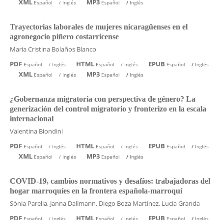
XML
MP3
Español
/
Inglés
Español
/
Inglés
Trayectorias laborales de mujeres nicaragüenses en el
agronegocio piñero costarricense
María Cristina Bolaños Blanco
PDF
HTML
EPUB
Español
/
Inglés
Español
/
Inglés
Español
/
Inglés
XML
MP3
Español
/
Inglés
Español
/
Inglés
¿Gobernanza migratoria con perspectiva de género? La
generización del control migratorio y fronterizo en la escala
internacional
Valentina Biondini
PDF
HTML
EPUB
Español
/
Inglés
Español
/
Inglés
Español
/
Inglés
XML
MP3
Español
/
Inglés
Español
/
Inglés
COVID-19, cambios normativos y desafíos: trabajadoras del
hogar marroquíes en la frontera española-marroquí
Sònia Parella, Janna Dallmann, Diego Boza Martínez, Lucía Granda
PDF
HTML
EPUB
Español
/
Inglés
Español
/
Inglés
Español
/
Inglés