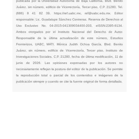
publicada por la Universidad Autónoma de Baja California, Blvd. Benito
Juárez, sin número, edificio de Vicerrectoría, Tercer piso, C.P. 21280, Tel.
(686) 8 41 82 39,
https://ref.uabc.mx
,
ref@uabc.edu.mx
. Editor
responsable: Lic. Guadalupe Sánchez Contreras. Reserva de Derechos al
Uso Exclusivo No. 04-2015-041309034400-203, eISSN:2395-9134.
Ambos otorgados por el Instituto Nacional del Derecho de Autor.
Responsable de la última actualización de este número, Estudios
Fronterizos, UABC, MATI. Mónica Judith Ochoa García, Blvd. Benito
Juárez, sin número, edificio de Vicerrectoría, Tercer piso, Instituto de
Investigaciones Sociales, C.P. 21280, fecha de última modificación, 11 de
junio de 2026. Las opiniones expresadas por los autores no
necesariamente reflejan la postura del editor de la publicación. Se permite
la reproducción total o parcial de los contenidos e imágenes de la
publicación siempre y cuando se cite la fuente original de forma detallada.