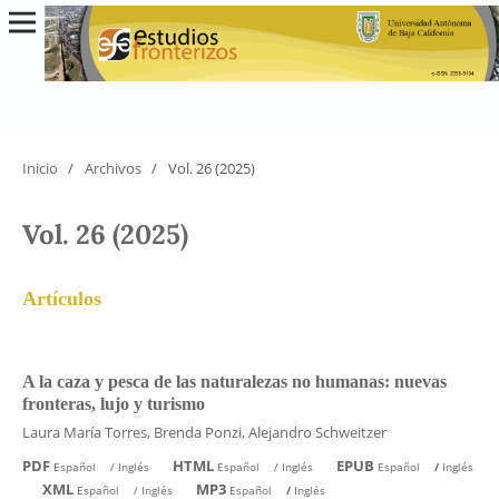
Inicio
/
Archivos
/
Vol. 26 (2025)
Vol. 26 (2025)
Artículos
A la caza y pesca de las naturalezas no humanas: nuevas
fronteras, lujo y turismo
Laura María Torres, Brenda Ponzi, Alejandro Schweitzer
PDF
HTML
EPUB
Español
/
Inglés
Español
/
Inglés
Español
/
Inglés
XML
MP3
Español
/
Inglés
Español
/
Inglés