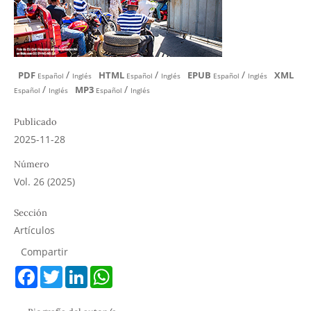
/
/
/
PDF
HTML
EPUB
XML
Español
Inglés
Español
Inglés
Español
Inglés
/
/
MP3
Español
Inglés
Español
Inglés
Publicado
2025-11-28
Número
Vol. 26 (2025)
Sección
Artículos
Compartir
F
T
L
W
a
w
i
h
c
i
n
a
e
t
k
t