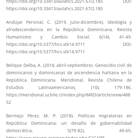
https://doi.org/10.33413/aulahcs.2021.67i2.185
DOI:
https://doi.org/10.33413/aulahcs.2021.67i2.185
Andújar Persinal, C. (2019, julio-diciembre). Ideología y
afrodescendencia en la República Dominicana. Revista
Humanismo y Cambio Social, 6(14), 41-49.
https://doi.org/10.5377/hcs.v0i14.9711
DOI:
https://doi.org/10.5377/hcs.v0i14.9711
Belique Delba, A. (2018, abril-septiembre). Genocidio civil de
dominicanos y dominicanas de ascendencia haitiana en la
República Dominicana. Meridional. Revista Chilena de
Estudios Latinoamericanos, (10), 179-186.
https://meridional.uchile.cl/index.php/MRD/article/view/488
52
Bermejo Pérez, M. P. (2018). Políticas migratorias en
República Dominicana: un desafío de gobernabilidad
democrática, 5(79-82), 49-65.
https://www.gigapp.org/ewp/index.php/GIGAPP-