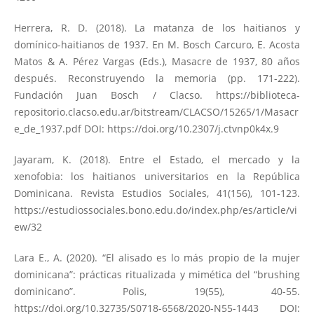
Herrera, R. D. (2018). La matanza de los haitianos y
domínico-haitianos de 1937. En M. Bosch Carcuro, E. Acosta
Matos & A. Pérez Vargas (Eds.), Masacre de 1937, 80 años
después. Reconstruyendo la memoria (pp. 171-222).
Fundación Juan Bosch / Clacso.
https://biblioteca-
repositorio.clacso.edu.ar/bitstream/CLACSO/15265/1/Masacr
e_de_1937.pdf
DOI:
https://doi.org/10.2307/j.ctvnp0k4x.9
Jayaram, K. (2018). Entre el Estado, el mercado y la
xenofobia: los haitianos universitarios en la República
Dominicana. Revista Estudios Sociales, 41(156), 101-123.
https://estudiossociales.bono.edu.do/index.php/es/article/vi
ew/32
Lara E., A. (2020). “El alisado es lo más propio de la mujer
dominicana”: prácticas ritualizada y mimética del “brushing
dominicano”. Polis, 19(55), 40-55.
https://doi.org/10.32735/S0718-6568/2020-N55-1443
DOI: