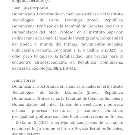
Biografía del autor/a
b
t
e
s
o
e
d
A
Juan Luis Corporán
o
r
I
p
Dominicano. Doctorando en ciencias sociales en el Instituto
k
n
p
Tecnológico de Santo Domingo (Intec), República
Dominicana. Profesor en la Facultad de Ciencias Sociales y
Humanidades del Intec. Profesor en el Instituto Superior
Pedro Francisco Bonó. Líneas de investigación: colonialidad
del poder, el mundo del trabajo, movimientos sociales.
Publicación reciente: Corporán, J. L. & Gallur, S. (2023). Te
odio, pero te quiero: la familiaridad, una brecha para el
encuentro afrodescendiente en República Dominicana.
Revista de Sociología, 38(1), 119-141.
Jenny Torres
Dominicana. Doctoranda en ciencias sociales en el Instituto
Tecnológico de Santo Domingo (Intec), República
Dominicana. Profesora en la Facultad de Ciencias Sociales y
Humanidades del Intec. Líneas de investigación: pobreza
urbana, pobreza territorial y cambio climático,
desigualdad, políticas sociales. Publicación reciente: Torres,
J. & Gallur, S. (2024, enero-junio). Las grietas de la ciudad:
cuando el lugar rompe el futuro. Revista Estudios Sociales,
47(169), 184-225.