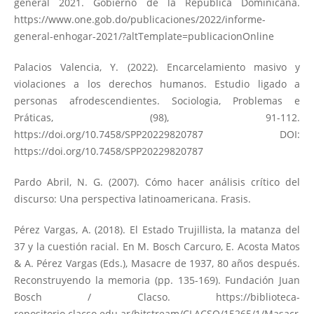
general 2021. Gobierno de la República Dominicana.
https://www.one.gob.do/publicaciones/2022/informe-
general-enhogar-2021/?altTemplate=publicacionOnline
Palacios Valencia, Y. (2022). Encarcelamiento masivo y
violaciones a los derechos humanos. Estudio ligado a
personas afrodescendientes. Sociologia, Problemas e
Práticas, (98), 91-112.
https://doi.org/10.7458/SPP20229820787
DOI:
https://doi.org/10.7458/SPP20229820787
Pardo Abril, N. G. (2007). Cómo hacer análisis crítico del
discurso: Una perspectiva latinoamericana. Frasis.
Pérez Vargas, A. (2018). El Estado Trujillista, la matanza del
37 y la cuestión racial. En M. Bosch Carcuro, E. Acosta Matos
& A. Pérez Vargas (Eds.), Masacre de 1937, 80 años después.
Reconstruyendo la memoria (pp. 135-169). Fundación Juan
Bosch / Clacso.
https://biblioteca-
repositorio.clacso.edu.ar/bitstream/CLACSO/15265/1/Masacr