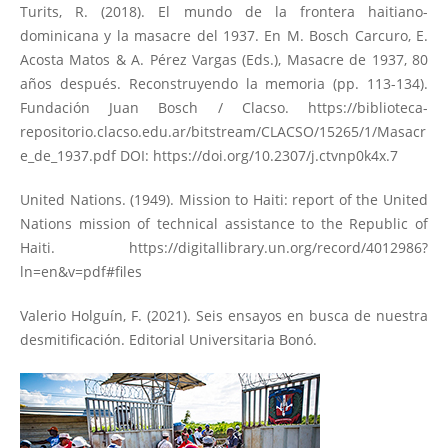
Turits, R. (2018). El mundo de la frontera haitiano-
dominicana y la masacre del 1937. En M. Bosch Carcuro, E.
Acosta Matos & A. Pérez Vargas (Eds.), Masacre de 1937, 80
años después. Reconstruyendo la memoria (pp. 113-134).
Fundación Juan Bosch / Clacso.
https://biblioteca-
repositorio.clacso.edu.ar/bitstream/CLACSO/15265/1/Masacr
e_de_1937.pdf
DOI:
https://doi.org/10.2307/j.ctvnp0k4x.7
United Nations. (1949). Mission to Haiti: report of the United
Nations mission of technical assistance to the Republic of
Haiti.
https://digitallibrary.un.org/record/4012986?
ln=en&v=pdf#files
Valerio Holguín, F. (2021). Seis ensayos en busca de nuestra
desmitificación. Editorial Universitaria Bonó.