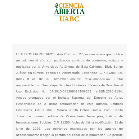
ESTUDIOS FRONTERIZOS, Año 2026, vol. 27, es una revista que publica
un volumen al año con publicación continua de contenido, editada y
publicada por la Universidad Autónoma de Baja California, Blvd. Benito
Juárez, sin número, edificio de Vicerrectoría, Tercer piso, C.P. 21280, Tel.
(686) 8 41 82 39,
https://ref.uabc.mx
,
ref@uabc.edu.mx
. Editor
responsable: Lic. Guadalupe Sánchez Contreras. Reserva de Derechos al
Uso Exclusivo No. 04-2015-041309034400-203, eISSN:2395-9134.
Ambos otorgados por el Instituto Nacional del Derecho de Autor.
Responsable de la última actualización de este número, Estudios
Fronterizos, UABC, MATI. Mónica Judith Ochoa García, Blvd. Benito
Juárez, sin número, edificio de Vicerrectoría, Tercer piso, Instituto de
Investigaciones Sociales, C.P. 21280, fecha de última modificación, 11 de
junio de 2026. Las opiniones expresadas por los autores no
necesariamente reflejan la postura del editor de la publicación. Se permite