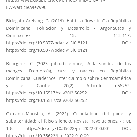
EWP/article/view/90
Bidegain Greising, G. (2019). Haití: la “invasión” a República
Dominicana. Población y Desarrollo - Argonautas y
Caminantes, 15, 112-117.
https://doi.org/10.5377/pdac.v15i0.8121
DOI:
https://doi.org/10.5377/pdac.v15i0.8121
Bourgeois, C. (2023, julio-diciembre). A la sombra de los
mangos. Frontera(s), raza y nación en República
Dominicana. Cuadernos Inter.c.a.mbio sobre Centroamérica
y el Caribe, 20(2), Artículo e56252.
https://doi.org/10.15517/ca.v20i2.56252
DOI:
https://doi.org/10.15517/ca.v20i2.56252
Cárcamo-Mansilla, A. (2022). Colonialidad del poder y
subalternidad: el falso silencio. Revista Revoluciones, 4(10),
1-8.
https://doi.org/10.35622/j.rr.2022.010.001
DOI:
https://doi.org/10.35622/j.rr.2022.010.001