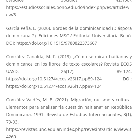
https://estudiossociales.bono.edu.do/index.php/es/article/vi
ew/8
García Peña, L. (2020). Bordes de la dominicanidad (Diáspora
dominicana 2). Ediciones MSC / Editorial Universitaria Bonó.
DOI:
https://doi.org/10.1515/9780822373667
González Canalda, M. F. (2019). ¿Cómo se miran haitianos y
dominicanos en los libros de texto escolares? Revista ECOS
UASD, 26(17), 89-124.
https://doi.org/10.51274/ecos.v26i17.pp89-124
DOI:
https://doi.org/10.51274/ecos.v26i17.pp89-124
González Valdés, M. B. (2021). Migración, racismo y cultura.
Elementos para analizar “la cuestión haitiana” en República
Dominicana. 1991. Revista de Estudios Internacionales, 3(1),
79-93.
https://revistas.unc.edu.ar/index.php/revesint/article/view/3
4260