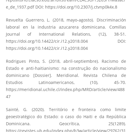
e_de_1937.pdf
DOI:
https://doi.org/10.2307/j.ctvnp0k4x.8
Revuelta Guerrero, L. (2018, mayo-agosto). Discriminación
laboral en la industria azucarera dominicana. Comillas
Journal of International Relations, (12), 38-51.
https://doi.org/10.14422/cir.i12.y2018.004
DOI:
https://doi.org/10.14422/cir.i12.y2018.004
Rodrigues Pinto, S. (2018, abril-septiembre). Racismo de
Estado e anti-haitianismo: na construção do nacionalismo
dominicano [Dossier]. Meridional. Revista Chilena de
Estudios Latinoamericanos, (10), 45-70.
https://meridional.uchile.cl/index.php/MRD/article/view/488
47
Sainté, G. (2020). Território e fronteira como limite
geoestratégico do Estado: o caso do Haiti e da República
Dominicana. Geocrítica, 25(1289).
https://revistes.ub.edu/index.php/b3w/article/view/29762/31