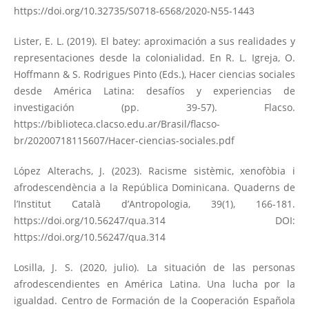
https://doi.org/10.32735/S0718-6568/2020-N55-1443
Lister, E. L. (2019). El batey: aproximación a sus realidades y
representaciones desde la colonialidad. En R. L. Igreja, O.
Hoffmann & S. Rodrigues Pinto (Eds.), Hacer ciencias sociales
desde América Latina: desafíos y experiencias de
investigación (pp. 39-57). Flacso.
https://biblioteca.clacso.edu.ar/Brasil/flacso-
br/20200718115607/Hacer-ciencias-sociales.pdf
López Alterachs, J. (2023). Racisme sistèmic, xenofòbia i
afrodescendència a la República Dominicana. Quaderns de
l’Institut Català d’Antropologia, 39(1), 166-181.
https://doi.org/10.56247/qua.314
DOI:
https://doi.org/10.56247/qua.314
Losilla, J. S. (2020, julio). La situación de las personas
afrodescendientes en América Latina. Una lucha por la
igualdad. Centro de Formación de la Cooperación Española