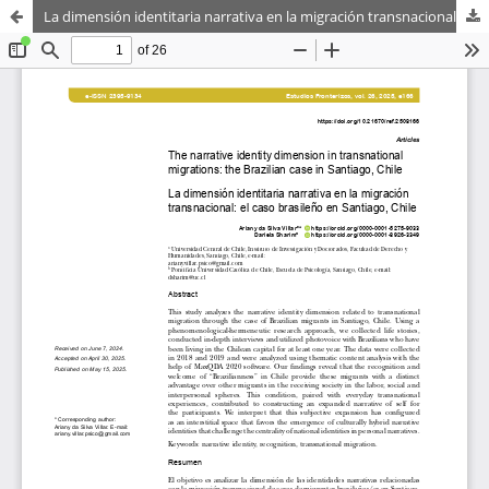
La dimensión identitaria narrativa en la migración transnacional: el caso brasileño en Santiago, Chile