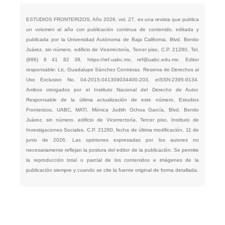
ESTUDIOS FRONTERIZOS, Año 2026, vol. 27, es una revista que publica
un volumen al año con publicación continua de contenido, editada y
publicada por la Universidad Autónoma de Baja California, Blvd. Benito
Juárez, sin número, edificio de Vicerrectoría, Tercer piso, C.P. 21280, Tel.
(686) 8 41 82 39,
https://ref.uabc.mx
,
ref@uabc.edu.mx
. Editor
responsable: Lic. Guadalupe Sánchez Contreras. Reserva de Derechos al
Uso Exclusivo No. 04-2015-041309034400-203, eISSN:2395-9134.
Ambos otorgados por el Instituto Nacional del Derecho de Autor.
Responsable de la última actualización de este número, Estudios
Fronterizos, UABC, MATI. Mónica Judith Ochoa García, Blvd. Benito
Juárez, sin número, edificio de Vicerrectoría, Tercer piso, Instituto de
Investigaciones Sociales, C.P. 21280, fecha de última modificación, 11 de
junio de 2026. Las opiniones expresadas por los autores no
necesariamente reflejan la postura del editor de la publicación. Se permite
la reproducción total o parcial de los contenidos e imágenes de la
publicación siempre y cuando se cite la fuente original de forma detallada.