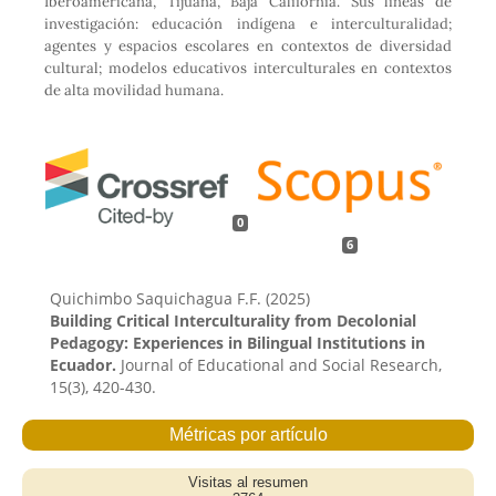
Iberoamericana, Tijuana, Baja California. Sus líneas de
investigación: educación indígena e interculturalidad;
agentes y espacios escolares en contextos de diversidad
cultural; modelos educativos interculturales en contextos
de alta movilidad humana.
0
6
Quichimbo Saquichagua F.F. (2025)
Building Critical Interculturality from Decolonial
Pedagogy: Experiences in Bilingual Institutions in
Ecuador.
Journal of Educational and Social Research,
15
(3),
420-430.
10.36941/jesr-2025-0108
Delgado-Gastélum G. (2023)
Initial Literacy: Pedagogical Decisions and
Definitions of a Teacher to Promote Oral and