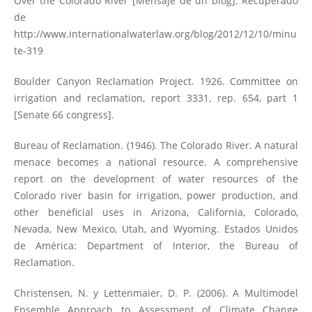
Over the Colorado River [Mensaje de un blog]. Recuperado
de
http://www.internationalwaterlaw.org/blog/2012/12/10/minu
te-319
Boulder Canyon Reclamation Project. 1926. Committee on
irrigation and reclamation, report 3331, rep. 654, part 1
[Senate 66 congress].
Bureau of Reclamation. (1946). The Colorado River. A natural
menace becomes a national resource. A comprehensive
report on the development of water resources of the
Colorado river basin for irrigation, power production, and
other beneficial uses in Arizona, California, Colorado,
Nevada, New Mexico, Utah, and Wyoming. Estados Unidos
de América: Department of Interior, the Bureau of
Reclamation.
Christensen, N. y Lettenmaier, D. P. (2006). A Multimodel
Ensemble Approach to Assessment of Climate Change