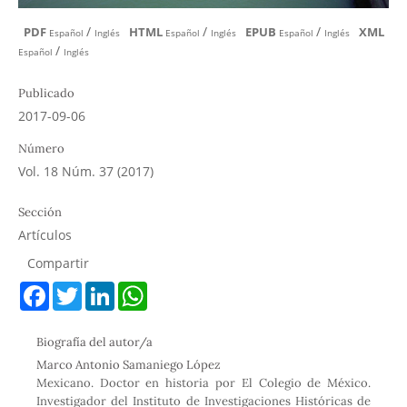
/
/
/
PDF
HTML
EPUB
XML
Español
Inglés
Español
Inglés
Español
Inglés
/
Español
Inglés
Publicado
2017-09-06
Número
Vol. 18 Núm. 37 (2017)
Sección
Artículos
Compartir
F
T
L
W
a
w
i
h
c
i
n
a
e
t
k
t
Biografía del autor/a
b
t
e
s
o
e
d
A
Marco Antonio Samaniego López
o
r
I
p
Mexicano. Doctor en historia por El Colegio de México.
k
n
p
Investigador del Instituto de Investigaciones Históricas de