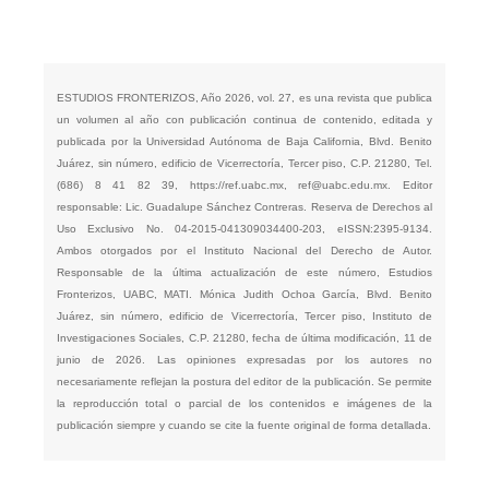
ESTUDIOS FRONTERIZOS, Año 2026, vol. 27, es una revista que publica
un volumen al año con publicación continua de contenido, editada y
publicada por la Universidad Autónoma de Baja California, Blvd. Benito
Juárez, sin número, edificio de Vicerrectoría, Tercer piso, C.P. 21280, Tel.
(686) 8 41 82 39,
https://ref.uabc.mx
,
ref@uabc.edu.mx
. Editor
responsable: Lic. Guadalupe Sánchez Contreras. Reserva de Derechos al
Uso Exclusivo No. 04-2015-041309034400-203, eISSN:2395-9134.
Ambos otorgados por el Instituto Nacional del Derecho de Autor.
Responsable de la última actualización de este número, Estudios
Fronterizos, UABC, MATI. Mónica Judith Ochoa García, Blvd. Benito
Juárez, sin número, edificio de Vicerrectoría, Tercer piso, Instituto de
Investigaciones Sociales, C.P. 21280, fecha de última modificación, 11 de
junio de 2026. Las opiniones expresadas por los autores no
necesariamente reflejan la postura del editor de la publicación. Se permite
la reproducción total o parcial de los contenidos e imágenes de la
publicación siempre y cuando se cite la fuente original de forma detallada.