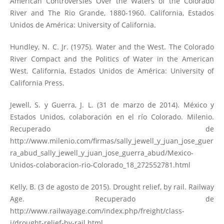
American Controversies Over the Waters of the Colorado
River and The Rio Grande, 1880-1960. California, Estados
Unidos de América: University of California.
Hundley, N. C. Jr. (1975). Water and the West. The Colorado
River Compact and the Politics of Water in the American
West. California, Estados Unidos de América: University of
California Press.
Jewell, S. y Guerra, J. L. (31 de marzo de 2014). México y
Estados Unidos, colaboración en el río Colorado. Milenio.
Recuperado de
http://www.milenio.com/firmas/sally_jewell_y_juan_jose_guer
ra_abud_sally_jewell_y_juan_jose_guerra_abud/Mexico-
Unidos-colaboracion-rio-Colorado_18_272552781.html
Kelly, B. (3 de agosto de 2015). Drought relief, by rail. Railway
Age. Recuperado de
http://www.railwayage.com/index.php/freight/class-
i/drought-relief-by-rail.html