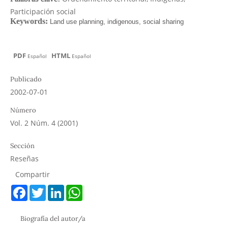
Participación social
PDF
HTML
Español
Español
Publicado
2002-07-01
Número
Vol. 2 Núm. 4 (2001)
Sección
Reseñas
Compartir
F
T
L
W
a
w
i
h
c
i
n
a
e
t
k
t
Biografía del autor/a
b
t
e
s