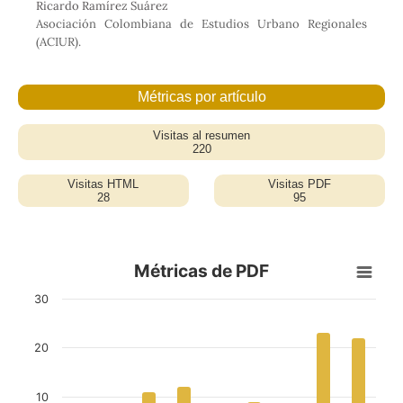
o
e
d
A
Ricardo Ramírez Suárez
o
r
I
p
Asociación Colombiana de Estudios Urbano Regionales
k
n
p
(ACIUR).