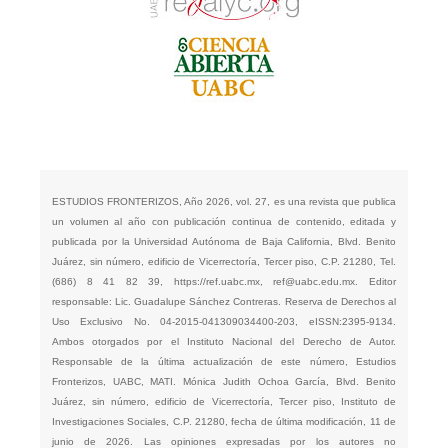
ESTUDIOS FRONTERIZOS, Año 2026, vol. 27, es una revista que publica
un volumen al año con publicación continua de contenido, editada y
publicada por la Universidad Autónoma de Baja California, Blvd. Benito
Juárez, sin número, edificio de Vicerrectoría, Tercer piso, C.P. 21280, Tel.
(686) 8 41 82 39,
https://ref.uabc.mx
,
ref@uabc.edu.mx
. Editor
responsable: Lic. Guadalupe Sánchez Contreras. Reserva de Derechos al
Uso Exclusivo No. 04-2015-041309034400-203, eISSN:2395-9134.
Ambos otorgados por el Instituto Nacional del Derecho de Autor.
Responsable de la última actualización de este número, Estudios
Fronterizos, UABC, MATI. Mónica Judith Ochoa García, Blvd. Benito
Juárez, sin número, edificio de Vicerrectoría, Tercer piso, Instituto de
Investigaciones Sociales, C.P. 21280, fecha de última modificación, 11 de
junio de 2026. Las opiniones expresadas por los autores no