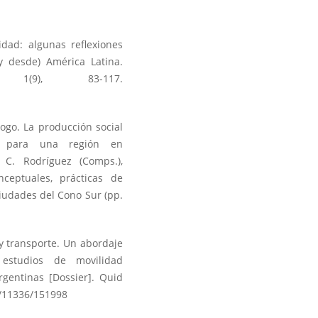
idad: algunas reflexiones
y desde) América Latina.
, 1(9), 83-117.
ólogo. La producción social
os para una región en
 C. Rodríguez (Comps.),
nceptuales, prácticas de
ciudades del Cono Sur (pp.
y transporte. Un abordaje
 estudios de movilidad
rgentinas [Dossier]. Quid
e/11336/151998