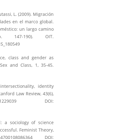
autassi, L. (2009). Migración
dades en el marco global.
oméstico: un largo camino
. 147-190). OIT.
MS_180549
ace, class and gender as
Sex and Class, 1, 35-45.
ersectionality, identity
tanford Law Review, 43(6),
/1229039
DOI:
d: a sociology of science
cessful. Feminist Theory,
464700108086364
DOI: