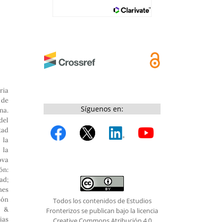
ria
 de
Síguenos en:
a.
del
tad
 la
la
ova
ón:
ad;
nes
ión
Todos los contenidos de Estudios
. &
Fronterizos se publican bajo la licencia
ias
Creative Commons Atribución 4.0