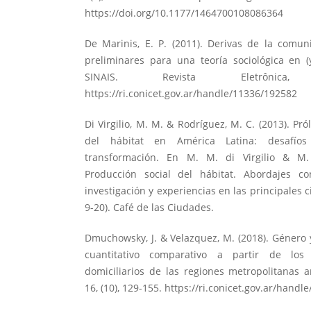
https://doi.org/10.1177/1464700108086364
De Marinis, E. P. (2011). Derivas de la comun
preliminares para una teoría sociológica en (
SINAIS. Revista Eletrônica
https://ri.conicet.gov.ar/handle/11336/192582
Di Virgilio, M. M. & Rodríguez, M. C. (2013). Pr
del hábitat en América Latina: desafí
transformación. En M. M. di Virgilio & M.
Producción social del hábitat. Abordajes co
investigación y experiencias en las principales 
9-20). Café de las Ciudades.
Dmuchowsky, J. & Velazquez, M. (2018). Género 
cuantitativo comparativo a partir de los
domiciliarios de las regiones metropolitanas a
16, (10), 129-155.
https://ri.conicet.gov.ar/handl