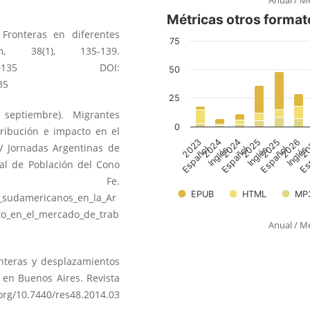
Anual
/
Me
 Fronteras en diferentes
um, 38(1), 135-139.
0135
DOI:
35
septiembre). Migrantes
ribución e impacto en el
V Jornadas Argentinas de
nal de Población del Cono
a Fe.
_sudamericanos_en_la_Ar
to_en_el_mercado_de_trab
Anual
/
Me
onteras y desplazamientos
 en Buenos Aires. Revista
.org/10.7440/res48.2014.03