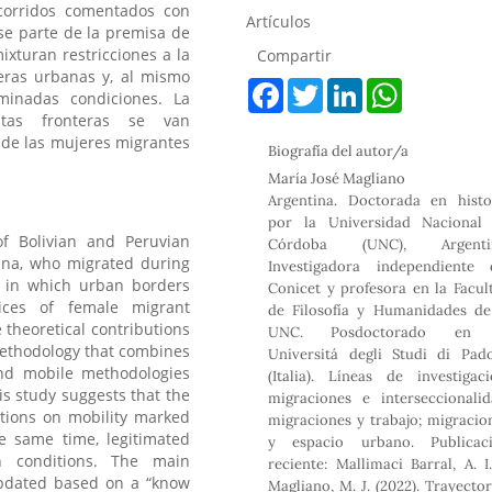
ecorridos comentados con
Artículos
se parte de la premisa de
ixturan restricciones a la
Compartir
eras urbanas y, al mismo
F
T
L
W
rminadas condiciones. La
a
w
i
h
stas fronteras se van
c
i
n
a
e
t
k
t
 de las mujeres migrantes
Biografía del autor/a
b
t
e
s
o
e
d
A
María José Magliano
o
r
I
p
Argentina. Doctorada en histo
k
n
p
por la Universidad Nacional
of Bolivian and Peruvian
Córdoba (UNC), Argentin
ina, who migrated during
Investigadora independiente 
y in which urban borders
Conicet y profesora en la Facul
ices of female migrant
de Filosofía y Humanidades de
 theoretical contributions
UNC. Posdoctorado en 
 methodology that combines
Universitá degli Studi di Pad
and mobile methodologies
(Italia). Líneas de investigaci
s study suggests that the
migraciones e interseccionalid
ctions on mobility marked
migraciones y trabajo; migracio
e same time, legitimated
y espacio urbano. Publicac
in conditions. The main
reciente: Mallimaci Barral, A. I
updated based on a “know
Magliano, M. J. (2022). Trayector