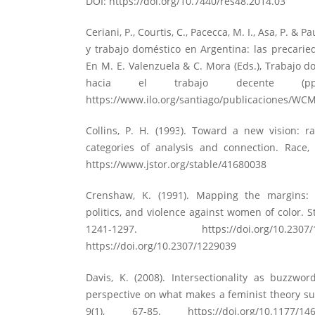
DOI:
https://doi.org/10.7440/res48.2014.03
Ceriani, P., Courtis, C., Pacecca, M. I., Asa, P. & P
y trabajo doméstico en Argentina: las precarie
En M. E. Valenzuela & C. Mora (Eds.), Trabajo d
hacia el trabajo decente (pp
https://www.ilo.org/santiago/publicaciones/WC
Collins, P. H. (1993). Toward a new vision: r
categories of analysis and connection. Race, 
https://www.jstor.org/stable/41680038
Crenshaw, K. (1991). Mapping the margins: int
politics, and violence against women of color. S
1241-1297.
https://doi.org/10.2307
https://doi.org/10.2307/1229039
Davis, K. (2008). Intersectionality as buzzwor
perspective on what makes a feminist theory suc
9(1), 67-85.
https://doi.org/10.1177/1