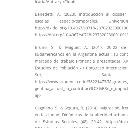
Icaria/Antrazyt/Cidob.
Benedetti, A. (2023). Introducción al dossier
escalas espacio-temporales. Univers
http://dx.doi.org/10.4067/s0718-2376202300010
https://doi.org/10.4067/s0718-237620230001001
Bruno, S. & Maguid, A. (2017, 20-22 de 
sudamericanos en la Argentina actual: su cont
mercado de trabajo [Ponencia presentada]. XI
Estudios de Población - I Congreso Internacio
Sur, Sant
https://www.academia.edu/38221473/Migrantes
gentina_actual_su_contribuci%C3%B3n_e_impac
ajo
Caggiano, S. & Segura, R. (2014). Migración, fr
en la ciudad. Dinámicas de la alteridad urbana
de Estudios Sociales, (48), 29-42.
https://doi