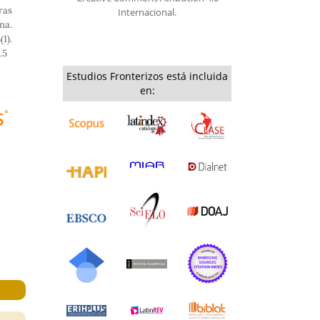
as
Internacional.
na.
1).
.5
Estudios Fronterizos está incluida
en: