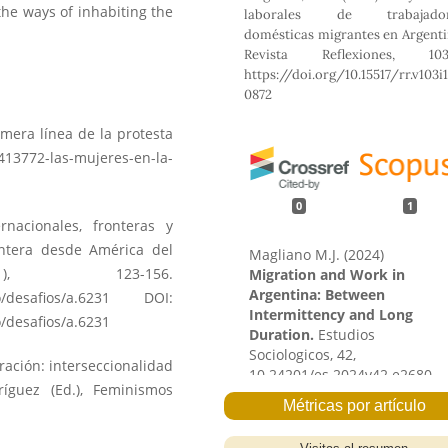
he ways of inhabiting the
laborales de trabajador
domésticas migrantes en Argenti
Revista Reflexiones, 103(
https://doi.org/10.15517/rr.v103i1
0872
rimera línea de la protesta
413772-las-mujeres-en-la-
0
1
rnacionales, fronteras y
ontera desde América del
Magliano M.J. (2024)
), 123-156.
Migration and Work in
Argentina: Between
o/desafios/a.6231
DOI:
Intermittency and Long
o/desafios/a.6231
Duration.
Estudios
Sociologicos,
42
,
gración: interseccionalidad
10.24201/es.2024v42.e2680
ríguez (Ed.), Feminismos