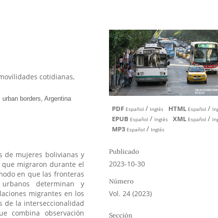
movilidades cotidianas,
/
/
PDF
HTML
Español
Inglés
Español
In
/
/
EPUB
XML
Español
Inglés
Español
In
/
MP3
Español
Inglés
Publicado
s de mujeres bolivianas y
2023-10-30
 que migraron durante el
 modo en que las fronteras
Número
s urbanos determinan y
Vol. 24 (2023)
laciones migrantes en los
s de la interseccionalidad
que combina observación
Sección