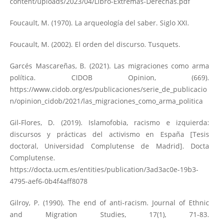
content/uploads/2023/04/Libro-Extremas-Derechas.pdf
Foucault, M. (1970). La arqueología del saber. Siglo XXI.
Foucault, M. (2002). El orden del discurso. Tusquets.
Garcés Mascareñas, B. (2021). Las migraciones como arma
política. CIDOB Opinion, (669).
https://www.cidob.org/es/publicaciones/serie_de_publicacio
n/opinion_cidob/2021/las_migraciones_como_arma_politica
Gil-Flores, D. (2019). Islamofobia, racismo e izquierda:
discursos y prácticas del activismo en España [Tesis
doctoral, Universidad Complutense de Madrid]. Docta
Complutense.
https://docta.ucm.es/entities/publication/3ad3ac0e-19b3-
4795-aef6-0b4f4aff8078
Gilroy, P. (1990). The end of anti-racism. Journal of Ethnic
and Migration Studies, 17(1), 71-83.