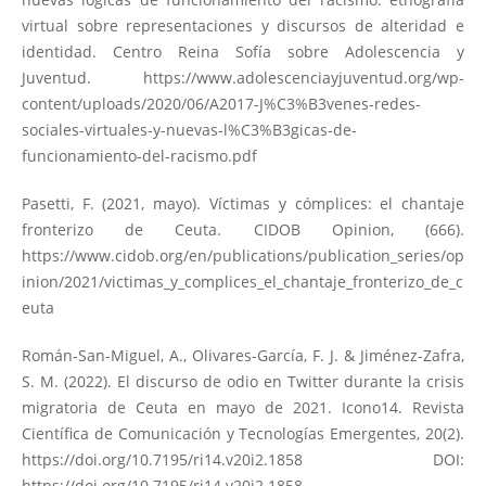
virtual sobre representaciones y discursos de alteridad e
identidad. Centro Reina Sofía sobre Adolescencia y
Juventud.
https://www.adolescenciayjuventud.org/wp-
content/uploads/2020/06/A2017-J%C3%B3venes-redes-
sociales-virtuales-y-nuevas-l%C3%B3gicas-de-
funcionamiento-del-racismo.pdf
Pasetti, F. (2021, mayo). Víctimas y cómplices: el chantaje
fronterizo de Ceuta. CIDOB Opinion, (666).
https://www.cidob.org/en/publications/publication_series/op
inion/2021/victimas_y_complices_el_chantaje_fronterizo_de_c
euta
Román-San-Miguel, A., Olivares-García, F. J. & Jiménez-Zafra,
S. M. (2022). El discurso de odio en Twitter durante la crisis
migratoria de Ceuta en mayo de 2021. Icono14. Revista
Científica de Comunicación y Tecnologías Emergentes, 20(2).
https://doi.org/10.7195/ri14.v20i2.1858
DOI:
https://doi.org/10.7195/ri14.v20i2.1858