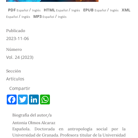
/
/
/
PDF
HTML
EPUB
XML
Español
Inglés
Español
Inglés
Español
Inglés
/
/
MP3
Español
Inglés
Español
Inglés
Publicado
2023-11-06
Número
Vol. 24 (2023)
Sección
Artículos
Compartir
F
T
L
W
a
w
i
h
c
i
n
a
e
t
k
t
Biografía del autor/a
b
t
e
s
o
e
d
A
Antonia Olmos Alcaraz
o
r
I
p
Española. Doctorada en antropología social por la
k
n
p
Universidad de Granada. Profesora titular de la Universidad