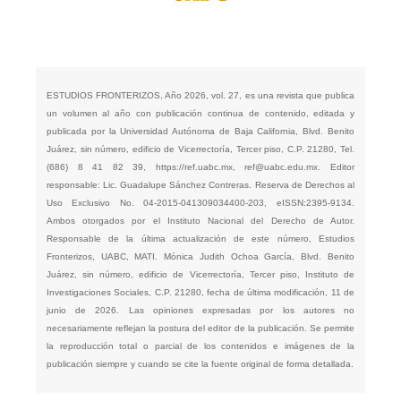
ESTUDIOS FRONTERIZOS, Año 2026, vol. 27, es una revista que publica
un volumen al año con publicación continua de contenido, editada y
publicada por la Universidad Autónoma de Baja California, Blvd. Benito
Juárez, sin número, edificio de Vicerrectoría, Tercer piso, C.P. 21280, Tel.
(686) 8 41 82 39,
https://ref.uabc.mx
,
ref@uabc.edu.mx
. Editor
responsable: Lic. Guadalupe Sánchez Contreras. Reserva de Derechos al
Uso Exclusivo No. 04-2015-041309034400-203, eISSN:2395-9134.
Ambos otorgados por el Instituto Nacional del Derecho de Autor.
Responsable de la última actualización de este número, Estudios
Fronterizos, UABC, MATI. Mónica Judith Ochoa García, Blvd. Benito
Juárez, sin número, edificio de Vicerrectoría, Tercer piso, Instituto de
Investigaciones Sociales, C.P. 21280, fecha de última modificación, 11 de
junio de 2026. Las opiniones expresadas por los autores no
necesariamente reflejan la postura del editor de la publicación. Se permite
la reproducción total o parcial de los contenidos e imágenes de la
publicación siempre y cuando se cite la fuente original de forma detallada.