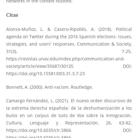
networks in the context studied.
Citas
Alonso-Muñoz, L. & Casero-Ripollés, A. (2018). Political
agenda on Twitter during the 2016 Spanish elections: issues,
strategies, and users’ responses. Communication & Society,
31(3), 7-25.
https://revistas.unav.edu/index.php/communication-and-
society/article/view/35687/30135
DOI:
https://doi.org/10.15581/003.31.3.7-23
Bonnett, A. (2000). Anti-racism. Routledge.
Camargo Fernández, L. (2021). El nuevo orden discursivo de
la extrema derecha española: de la deshumanización a los
bulos en un corpus de tuits de Vox sobre la inmigración.
Cultura, Lenguaje y Representación, 26, 63-82.
https://doi.org/10.6035/clr.5866
DOI:
https://doi.org/10.6035/clr.5866