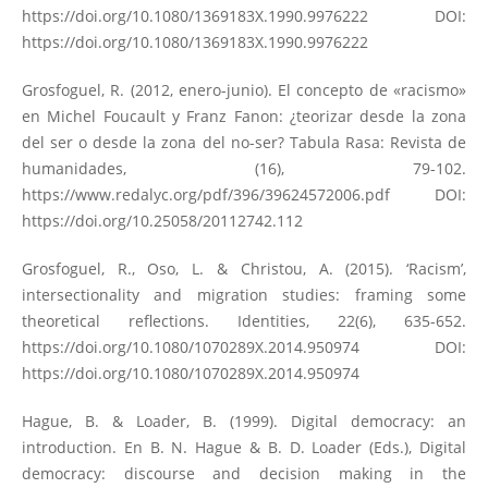
https://doi.org/10.1080/1369183X.1990.9976222
DOI:
https://doi.org/10.1080/1369183X.1990.9976222
Grosfoguel, R. (2012, enero-junio). El concepto de «racismo»
en Michel Foucault y Franz Fanon: ¿teorizar desde la zona
del ser o desde la zona del no-ser? Tabula Rasa: Revista de
humanidades, (16), 79-102.
https://www.redalyc.org/pdf/396/39624572006.pdf
DOI:
https://doi.org/10.25058/20112742.112
Grosfoguel, R., Oso, L. & Christou, A. (2015). ‘Racism’,
intersectionality and migration studies: framing some
theoretical reflections. Identities, 22(6), 635-652.
https://doi.org/10.1080/1070289X.2014.950974
DOI:
https://doi.org/10.1080/1070289X.2014.950974
Hague, B. & Loader, B. (1999). Digital democracy: an
introduction. En B. N. Hague & B. D. Loader (Eds.), Digital
democracy: discourse and decision making in the