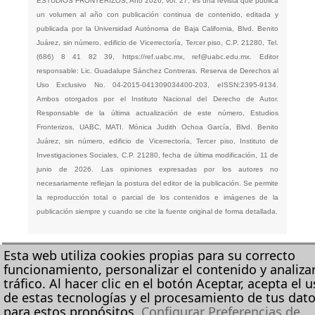
ESTUDIOS FRONTERIZOS, Año 2026, vol. 27, es una revista que publica
un volumen al año con publicación continua de contenido, editada y
publicada por la Universidad Autónoma de Baja California, Blvd. Benito
Juárez, sin número, edificio de Vicerrectoría, Tercer piso, C.P. 21280, Tel.
(686) 8 41 82 39,
https://ref.uabc.mx
,
ref@uabc.edu.mx
. Editor
responsable: Lic. Guadalupe Sánchez Contreras. Reserva de Derechos al
Uso Exclusivo No. 04-2015-041309034400-203, eISSN:2395-9134.
Ambos otorgados por el Instituto Nacional del Derecho de Autor.
Responsable de la última actualización de este número, Estudios
Fronterizos, UABC, MATI. Mónica Judith Ochoa García, Blvd. Benito
Juárez, sin número, edificio de Vicerrectoría, Tercer piso, Instituto de
Investigaciones Sociales, C.P. 21280, fecha de última modificación, 11 de
junio de 2026. Las opiniones expresadas por los autores no
necesariamente reflejan la postura del editor de la publicación. Se permite
la reproducción total o parcial de los contenidos e imágenes de la
publicación siempre y cuando se cite la fuente original de forma detallada.
Esta web utiliza cookies propias para su correcto
funcionamiento, personalizar el contenido y analizar
tráfico. Al hacer clic en el botón Aceptar, acepta el 
de estas tecnologías y el procesamiento de tus dat
para estos propósitos.
Configurar Preferencias de