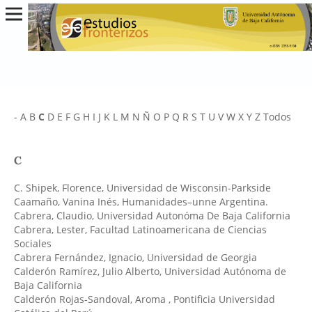
-
A
B
C
D
E
F
G
H
I
J
K
L
M
N
Ñ
O
P
Q
R
S
T
U
V
W
X
Y
Z
Todos
C
C. Shipek, Florence
, Universidad de Wisconsin-Parkside
Caamaño, Vanina Inés
, Humanidades–unne Argentina.
Cabrera, Claudio
, Universidad Autonóma De Baja California
Cabrera, Lester
, Facultad Latinoamericana de Ciencias
Sociales
Cabrera Fernández, Ignacio
, Universidad de Georgia
Calderón Ramírez, Julio Alberto
, Universidad Autónoma de
Baja California
Calderón Rojas-Sandoval, Aroma
, Pontificia Universidad