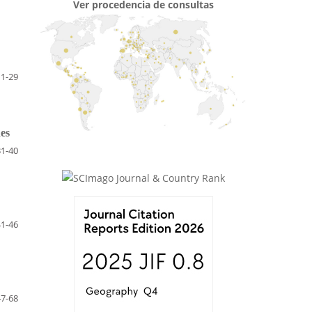
Ver procedencia de consultas
11-29
des
31-40
41-46
47-68