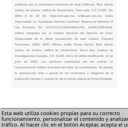
publicada por la Universidad Autónoma de Baja California, Blvd. Benito
Juárez, sin número, edificio de Vicerrectoría, Tercer piso, C.P. 21280, Tel.
(686) 8 41 82 39,
https://ref.uabc.mx
,
ref@uabc.edu.mx
. Editor
responsable: Lic. Guadalupe Sánchez Contreras. Reserva de Derechos al
Uso Exclusivo No. 04-2015-041309034400-203, eISSN:2395-9134.
Ambos otorgados por el Instituto Nacional del Derecho de Autor.
Responsable de la última actualización de este número, Estudios
Fronterizos, UABC, MATI. Mónica Judith Ochoa García, Blvd. Benito
Juárez, sin número, edificio de Vicerrectoría, Tercer piso, Instituto de
Investigaciones Sociales, C.P. 21280, fecha de última modificación, 11 de
junio de 2026. Las opiniones expresadas por los autores no
necesariamente reflejan la postura del editor de la publicación. Se permite
la reproducción total o parcial de los contenidos e imágenes de la
publicación siempre y cuando se cite la fuente original de forma detallada.
Esta web utiliza cookies propias para su correcto
funcionamiento, personalizar el contenido y analizar
tráfico. Al hacer clic en el botón Aceptar, acepta el 