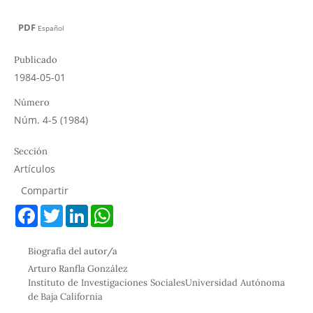
PDF
Español
Publicado
1984-05-01
Número
Núm. 4-5 (1984)
Sección
Artículos
Compartir
F
T
L
W
a
w
i
h
c
i
n
a
e
t
k
t
Biografía del autor/a
b
t
e
s
o
e
d
A
Arturo Ranfla González
o
r
I
p
Instituto de Investigaciones SocialesUniversidad Autónoma
k
n
p
de Baja California