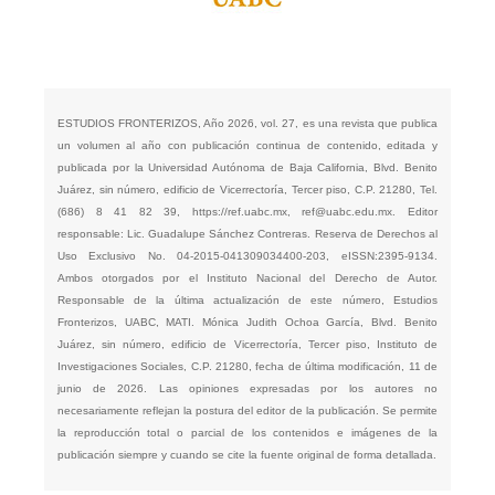
ESTUDIOS FRONTERIZOS, Año 2026, vol. 27, es una revista que publica
un volumen al año con publicación continua de contenido, editada y
publicada por la Universidad Autónoma de Baja California, Blvd. Benito
Juárez, sin número, edificio de Vicerrectoría, Tercer piso, C.P. 21280, Tel.
(686) 8 41 82 39,
https://ref.uabc.mx
,
ref@uabc.edu.mx
. Editor
responsable: Lic. Guadalupe Sánchez Contreras. Reserva de Derechos al
Uso Exclusivo No. 04-2015-041309034400-203, eISSN:2395-9134.
Ambos otorgados por el Instituto Nacional del Derecho de Autor.
Responsable de la última actualización de este número, Estudios
Fronterizos, UABC, MATI. Mónica Judith Ochoa García, Blvd. Benito
Juárez, sin número, edificio de Vicerrectoría, Tercer piso, Instituto de
Investigaciones Sociales, C.P. 21280, fecha de última modificación, 11 de
junio de 2026. Las opiniones expresadas por los autores no
necesariamente reflejan la postura del editor de la publicación. Se permite
la reproducción total o parcial de los contenidos e imágenes de la
publicación siempre y cuando se cite la fuente original de forma detallada.