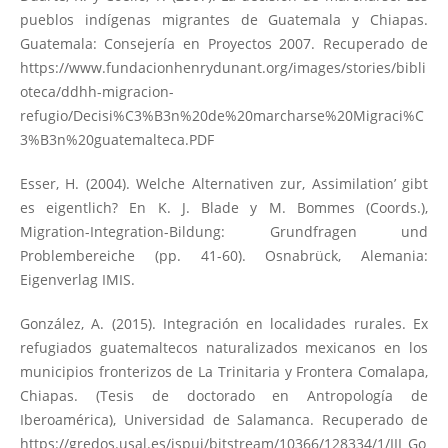
pueblos indígenas migrantes de Guatemala y Chiapas.
Guatemala: Consejería en Proyectos 2007. Recuperado de
https://www.fundacionhenrydunant.org/images/stories/bibli
oteca/ddhh-migracion-
refugio/Decisi%C3%B3n%20de%20marcharse%20Migraci%C
3%B3n%20guatemalteca.PDF
Esser, H. (2004). Welche Alternativen zur‚ Assimilation’ gibt
es eigentlich? En K. J. Blade y M. Bommes (Coords.),
Migration-Integration-Bildung: Grundfragen und
Problembereiche (pp. 41-60). Osnabrück, Alemania:
Eigenverlag IMIS.
González, A. (2015). Integración en localidades rurales. Ex
refugiados guatemaltecos naturalizados mexicanos en los
municipios fronterizos de La Trinitaria y Frontera Comalapa,
Chiapas. (Tesis de doctorado en Antropología de
Iberoamérica), Universidad de Salamanca. Recuperado de
https://gredos.usal.es/jspui/bitstream/10366/128334/1/III_Go