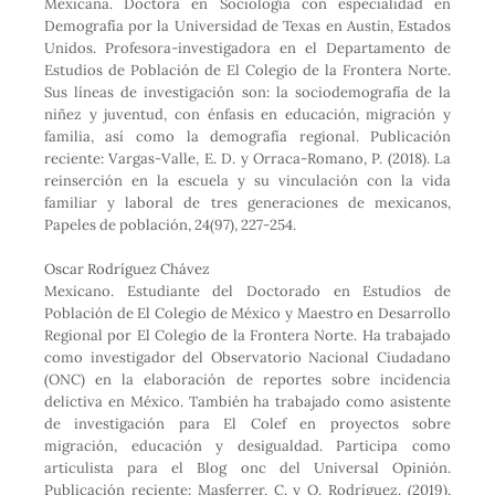
Mexicana. Doctora en Sociología con especialidad en
k
n
p
Demografía por la Universidad de Texas en Austin, Estados
Unidos. Profesora-investigadora en el Departamento de
Estudios de Población de El Colegio de la Frontera Norte.
Sus líneas de investigación son: la sociodemografía de la
niñez y juventud, con énfasis en educación, migración y
familia, así como la demografía regional. Publicación
reciente: Vargas-Valle, E. D. y Orraca-Romano, P. (2018). La
reinserción en la escuela y su vinculación con la vida
familiar y laboral de tres generaciones de mexicanos,
Papeles de población, 24(97), 227-254.
Oscar Rodríguez Chávez
Mexicano. Estudiante del Doctorado en Estudios de
Población de El Colegio de México y Maestro en Desarrollo
Regional por El Colegio de la Frontera Norte. Ha trabajado
como investigador del Observatorio Nacional Ciudadano
(ONC) en la elaboración de reportes sobre incidencia
delictiva en México. También ha trabajado como asistente
de investigación para El Colef en proyectos sobre
migración, educación y desigualdad. Participa como
articulista para el Blog onc del Universal Opinión.
Publicación reciente: Masferrer, C. y O. Rodríguez. (2019).