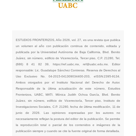
ESTUDIOS FRONTERIZOS, Año 2026, vol. 27, es una revista que publica
un volumen al año con publicación continua de contenido, editada y
publicada por la Universidad Autónoma de Baja California, Blvd. Benito
Juárez, sin número, edificio de Vicerrectoría, Tercer piso, C.P. 21280, Tel.
(686) 8 41 82 39,
https://ref.uabc.mx
,
ref@uabc.edu.mx
. Editor
responsable: Lic. Guadalupe Sánchez Contreras. Reserva de Derechos al
Uso Exclusivo No. 04-2015-041309034400-203, eISSN:2395-9134.
Ambos otorgados por el Instituto Nacional del Derecho de Autor.
Responsable de la última actualización de este número, Estudios
Fronterizos, UABC, MATI. Mónica Judith Ochoa García, Blvd. Benito
Juárez, sin número, edificio de Vicerrectoría, Tercer piso, Instituto de
Investigaciones Sociales, C.P. 21280, fecha de última modificación, 11 de
junio de 2026. Las opiniones expresadas por los autores no
necesariamente reflejan la postura del editor de la publicación. Se permite
la reproducción total o parcial de los contenidos e imágenes de la
publicación siempre y cuando se cite la fuente original de forma detallada.