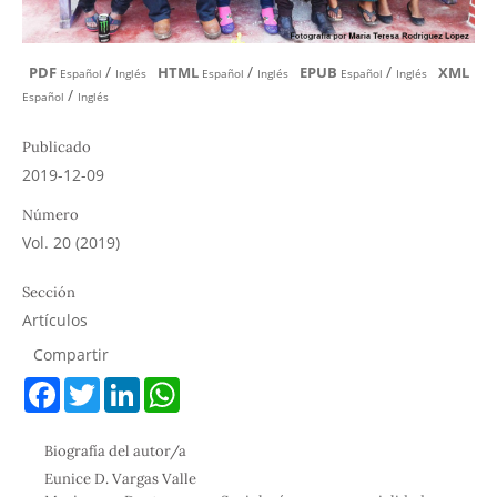
/
/
/
PDF
HTML
EPUB
XML
Español
Inglés
Español
Inglés
Español
Inglés
/
Español
Inglés
Publicado
2019-12-09
Número
Vol. 20 (2019)
Sección
Artículos
Compartir
F
T
L
W
a
w
i
h
c
i
n
a
e
t
k
t
Biografía del autor/a
b
t
e
s
o
e
d
A
Eunice D. Vargas Valle
o
r
I
p