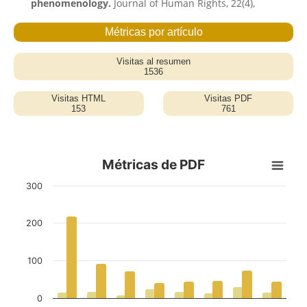
phenomenology.
Journal of Human Rights,
22
(4),
563-579.
10.1080/14754835.2022.2127310
Huaman R.G.R. (2022)
Explanatory case study with university teachers
hired in the public sector.
Techno Review
International Technology Science and Society Review
Revista Internacional De Tecnologia Ciencia Y
Sociedad,
11
(M7),
10.37467/revtechno.v11.4487
Preko A. (2022)
The West African Illegal Migrant Experience in
Transit and across the Mediterranean Sea, 2015-
2020.
Africa Review,
52
(1),
10.1163/09744061-tat00007