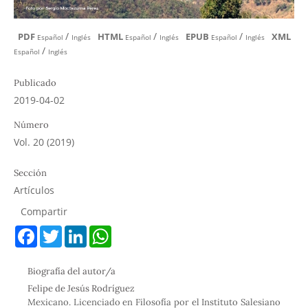
/
/
/
PDF
HTML
EPUB
XML
Español
Inglés
Español
Inglés
Español
Inglés
/
Español
Inglés
Publicado
2019-04-02
Número
Vol. 20 (2019)
Sección
Artículos
Compartir
F
T
L
W
a
w
i
h
c
i
n
a
e
t
k
t
Biografía del autor/a
b
t
e
s
o
e
d
A
Felipe de Jesús Rodríguez
o
r
I
p
Mexicano. Licenciado en Filosofía por el Instituto Salesiano
k
n
p