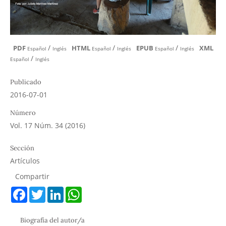
/
/
/
PDF
HTML
EPUB
XML
Español
Inglés
Español
Inglés
Español
Inglés
/
Español
Inglés
Publicado
2016-07-01
Número
Vol. 17 Núm. 34 (2016)
Sección
Artículos
Compartir
F
T
L
W
a
w
i
h
c
i
n
a
e
t
k
t
Biografía del autor/a
b
t
e
s