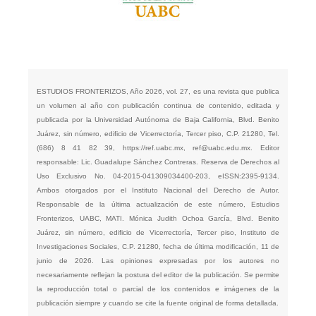
ESTUDIOS FRONTERIZOS, Año 2026, vol. 27, es una revista que publica
un volumen al año con publicación continua de contenido, editada y
publicada por la Universidad Autónoma de Baja California, Blvd. Benito
Juárez, sin número, edificio de Vicerrectoría, Tercer piso, C.P. 21280, Tel.
(686) 8 41 82 39,
https://ref.uabc.mx
,
ref@uabc.edu.mx
. Editor
responsable: Lic. Guadalupe Sánchez Contreras. Reserva de Derechos al
Uso Exclusivo No. 04-2015-041309034400-203, eISSN:2395-9134.
Ambos otorgados por el Instituto Nacional del Derecho de Autor.
Responsable de la última actualización de este número, Estudios
Fronterizos, UABC, MATI. Mónica Judith Ochoa García, Blvd. Benito
Juárez, sin número, edificio de Vicerrectoría, Tercer piso, Instituto de
Investigaciones Sociales, C.P. 21280, fecha de última modificación, 11 de
junio de 2026. Las opiniones expresadas por los autores no
necesariamente reflejan la postura del editor de la publicación. Se permite
la reproducción total o parcial de los contenidos e imágenes de la
publicación siempre y cuando se cite la fuente original de forma detallada.