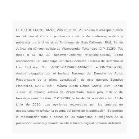
ESTUDIOS FRONTERIZOS, Año 2026, vol. 27, es una revista que publica
un volumen al año con publicación continua de contenido, editada y
publicada por la Universidad Autónoma de Baja California, Blvd. Benito
Juárez, sin número, edificio de Vicerrectoría, Tercer piso, C.P. 21280, Tel.
(686) 8 41 82 39,
https://ref.uabc.mx
,
ref@uabc.edu.mx
. Editor
responsable: Lic. Guadalupe Sánchez Contreras. Reserva de Derechos al
Uso Exclusivo No. 04-2015-041309034400-203, eISSN:2395-9134.
Ambos otorgados por el Instituto Nacional del Derecho de Autor.
Responsable de la última actualización de este número, Estudios
Fronterizos, UABC, MATI. Mónica Judith Ochoa García, Blvd. Benito
Juárez, sin número, edificio de Vicerrectoría, Tercer piso, Instituto de
Investigaciones Sociales, C.P. 21280, fecha de última modificación, 11 de
junio de 2026. Las opiniones expresadas por los autores no
necesariamente reflejan la postura del editor de la publicación. Se permite
la reproducción total o parcial de los contenidos e imágenes de la
publicación siempre y cuando se cite la fuente original de forma detallada.