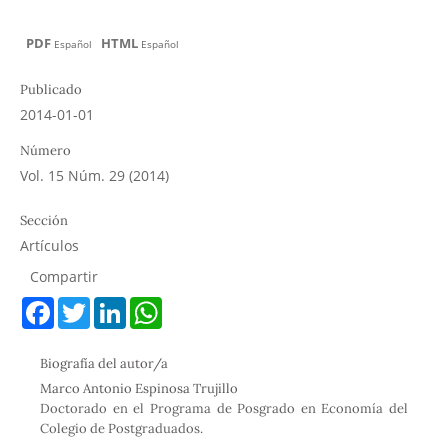
PDF
HTML
Español
Español
Publicado
2014-01-01
Número
Vol. 15 Núm. 29 (2014)
Sección
Artículos
Compartir
F
T
L
W
a
w
i
h
c
i
n
a
e
t
k
t
Biografía del autor/a
b
t
e
s
o
e
d
A
Marco Antonio Espinosa Trujillo
o
r
I
p
Doctorado en el Programa de Posgrado en Economía del
k
n
p
Colegio de Postgraduados.