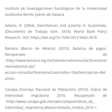
Instituto de Investigaciones Sociológicas de la Universidad
Autónoma Benito Juárez de Oaxaca
Adams, R. (2004). Remittances and poverty in Guatemala.
(Documento de Trabajo núm. 3418). World Bank Policy
Research. DOI:
https://doi.org/10.1596/1813-9450-3418
Banxico (Banco de México). (2012). Balanza de pagos.
Recuperado de
<
http://www.banxico.org.mx/SieInternet/consultarDirectorioI
nternetAction.do?
accion=consultarDirectorioCuadros§or=1§orDescripcion=Bal
anza
>.
Conapo (Consejo Nacional de Población). (2010). Índice de
intensidad migratoria 2010. Recuperado de
<
http://www.conapo.gob.mx/swb/conapo/Indices_de_
intensidad_ migratoria_Mexico-Estados_Unidos_2010 >.