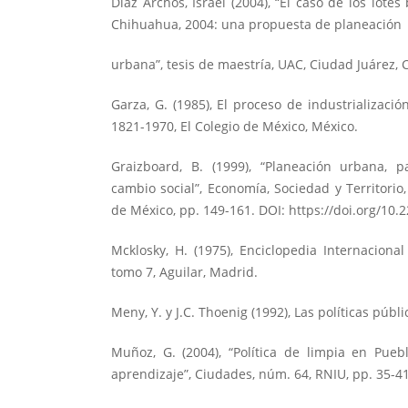
Díaz Archos, Israel (2004), “El caso de los lote
Chihuahua, 2004: una propuesta de planeación
urbana”, tesis de maestría, UAC, Ciudad Juárez,
Garza, G. (1985), El proceso de industrializaci
1821-1970, El Colegio de México, México.
Graizboard, B. (1999), “Planeación urbana, p
cambio social”, Economía, Sociedad y Territorio, 
de México, pp. 149-161. DOI:
https://doi.org/10
Mcklosky, H. (1975), Enciclopedia Internacional
tomo 7, Aguilar, Madrid.
Meny, Y. y J.C. Thoenig (1992), Las políticas públi
Muñoz, G. (2004), “Política de limpia en Pueb
aprendizaje”, Ciudades, núm. 64, RNIU, pp. 35-41