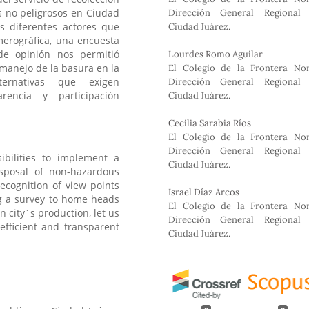
k
n
p
s no peligrosos en Ciudad
Dirección General Regional
os diferentes actores que
Ciudad Juárez.
merográfica, una encuesta
 de opinión nos permitió
Lourdes Romo Aguilar
l manejo de la basura en la
El Colegio de la Frontera Nor
ternativas que exigen
Dirección General Regional
parencia y participación
Ciudad Juárez.
Cecilia Sarabia Ríos
El Colegio de la Frontera Nor
Dirección General Regional
ibilities to implement a
Ciudad Juárez.
isposal of non-hazardous
recognition of view points
Israel Díaz Arcos
ng a survey to home heads
El Colegio de la Frontera Nor
n city´s production, let us
Dirección General Regional
 efficient and transparent
Ciudad Juárez.