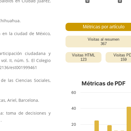
s baldíos en Ciudad Juárez,
0
0
 Chihuahua.
ón en la ciudad de México,
articipación ciudadana y
vol. II, núm. 5. El Colegio
.22136/est001999461
 de las Ciencias Sociales,
cas, Ariel, Barcelona.
la: toma de decisiones y
.