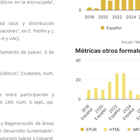
úblicos en la encrucijada”,
dad local y distribución
ciones”, en E. Patiño y J.
-A y UACJ.
Anual
/
Me
ntamiento de Juárez. 3 de
s públicos”, Ciudades, núm.
os entre participación y
. LXIII, núm. 3, sept., pp.
e y Regeneración de Áreas
 Desarrollo Sustentable”,
unicipio Juárez y Conacyt.