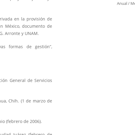
Anual
/
Me
 privada en la provisión de
 en México, documento de
 G. Arronte y UNAM.
evas formas de gestión”,
ción General de Servicios
hua, Chih. (1 de marzo de
io (febrero de 2006).
iudad Juárez (febrero de