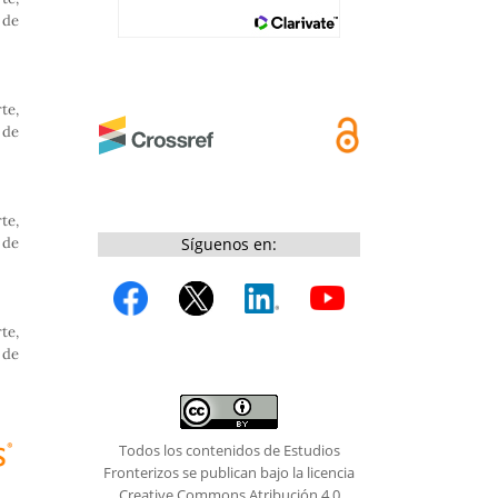
 de
te,
 de
te,
 de
Síguenos en:
te,
 de
Todos los contenidos de Estudios
Fronterizos se publican bajo la licencia
Creative Commons Atribución 4.0