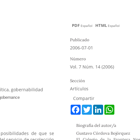
PDF
HTML
Español
Español
Publicado
2006-07-01
Número
Vol. 7 Núm. 14 (2006)
Sección
Artículos
lítica, gobernabilidad
Compartir
F
T
L
W
a
w
i
h
c
i
n
a
e
t
k
t
Biografía del autor/a
b
t
e
s
o
e
d
A
 posibilidades de que se
Gustavo Córdova Bojórquez
o
r
I
p
l servicio de recolección
El Colegio de la Frontera Nor