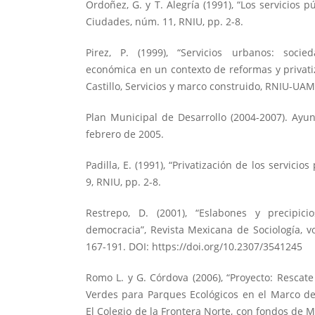
Ordoñez, G. y T. Alegría (1991), “Los servicios p
Ciudades, núm. 11, RNIU, pp. 2-8.
Pirez, P. (1999), “Servicios urbanos: socie
económica en un contexto de reformas y privatiza
Castillo, Servicios y marco construido, RNIU-UAM
Plan Municipal de Desarrollo (2004-2007). Ayu
febrero de 2005.
Padilla, E. (1991), “Privatización de los servicio
9, RNIU, pp. 2-8.
Restrepo, D. (2001), “Eslabones y precipici
democracia”, Revista Mexicana de Sociología, vol
167-191. DOI:
https://doi.org/10.2307/3541245
Romo L. y G. Córdova (2006), “Proyecto: Rescat
Verdes para Parques Ecológicos en el Marco del
El Colegio de la Frontera Norte, con fondos de M