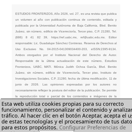
ESTUDIOS FRONTERIZOS, Año 2026, vol. 27, es una revista que publica
un volumen al año con publicación continua de contenido, editada y
publicada por la Universidad Autónoma de Baja California, Blvd. Benito
Juárez, sin número, edificio de Vicerrectoría, Tercer piso, C.P. 21280, Tel.
(686) 8 41 82 39,
https://ref.uabc.mx
,
ref@uabc.edu.mx
. Editor
responsable: Lic. Guadalupe Sánchez Contreras. Reserva de Derechos al
Uso Exclusivo No. 04-2015-041309034400-203, eISSN:2395-9134.
Ambos otorgados por el Instituto Nacional del Derecho de Autor.
Responsable de la última actualización de este número, Estudios
Fronterizos, UABC, MATI. Mónica Judith Ochoa García, Blvd. Benito
Juárez, sin número, edificio de Vicerrectoría, Tercer piso, Instituto de
Investigaciones Sociales, C.P. 21280, fecha de última modificación, 11 de
junio de 2026. Las opiniones expresadas por los autores no
necesariamente reflejan la postura del editor de la publicación. Se permite
la reproducción total o parcial de los contenidos e imágenes de la
Esta web utiliza cookies propias para su correcto
publicación siempre y cuando se cite la fuente original de forma detallada.
funcionamiento, personalizar el contenido y analizar
tráfico. Al hacer clic en el botón Aceptar, acepta el 
de estas tecnologías y el procesamiento de tus dat
para estos propósitos.
Configurar Preferencias de