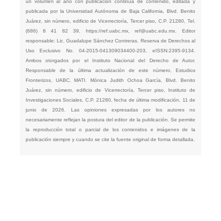
un volumen al año con publicación continua de contenido, editada y
publicada por la Universidad Autónoma de Baja California, Blvd. Benito
Juárez, sin número, edificio de Vicerrectoría, Tercer piso, C.P. 21280, Tel.
(686) 8 41 82 39,
https://ref.uabc.mx
,
ref@uabc.edu.mx
. Editor
responsable: Lic. Guadalupe Sánchez Contreras. Reserva de Derechos al
Uso Exclusivo No. 04-2015-041309034400-203, eISSN:2395-9134.
Ambos otorgados por el Instituto Nacional del Derecho de Autor.
Responsable de la última actualización de este número, Estudios
Fronterizos, UABC, MATI. Mónica Judith Ochoa García, Blvd. Benito
Juárez, sin número, edificio de Vicerrectoría, Tercer piso, Instituto de
Investigaciones Sociales, C.P. 21280, fecha de última modificación, 11 de
junio de 2026. Las opiniones expresadas por los autores no
necesariamente reflejan la postura del editor de la publicación. Se permite
la reproducción total o parcial de los contenidos e imágenes de la
publicación siempre y cuando se cite la fuente original de forma detallada.