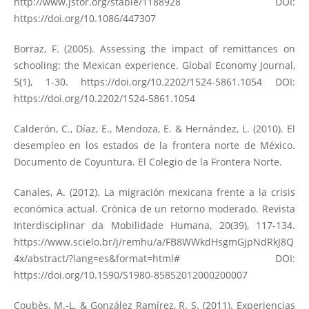
http://www.jstor.org/stable/1188928
DOI:
https://doi.org/10.1086/447307
Borraz, F. (2005). Assessing the impact of remittances on
schooling: the Mexican experience. Global Economy Journal,
5(1), 1-30.
https://doi.org/10.2202/1524-5861.1054
DOI:
https://doi.org/10.2202/1524-5861.1054
Calderón, C., Díaz, E., Mendoza, E. & Hernández, L. (2010). El
desempleo en los estados de la frontera norte de México.
Documento de Coyuntura. El Colegio de la Frontera Norte.
Canales, A. (2012). La migración mexicana frente a la crisis
económica actual. Crónica de un retorno moderado. Revista
Interdisciplinar da Mobilidade Humana, 20(39), 117-134.
https://www.scielo.br/j/remhu/a/FB8WWkdHsgmGjpNdRkJ8Q
4x/abstract/?lang=es&format=html#
DOI:
https://doi.org/10.1590/S1980-85852012000200007
Coubès, M.-L. & González Ramírez, R. S. (2011). Experiencias