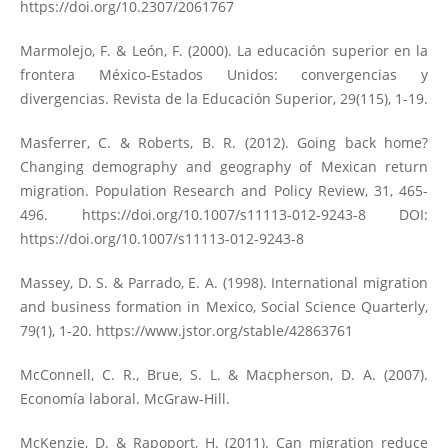
https://doi.org/10.2307/2061767
Marmolejo, F. & León, F. (2000). La educación superior en la
frontera México-Estados Unidos: convergencias y
divergencias. Revista de la Educación Superior, 29(115), 1-19.
Masferrer, C. & Roberts, B. R. (2012). Going back home?
Changing demography and geography of Mexican return
migration. Population Research and Policy Review, 31, 465-
496.
https://doi.org/10.1007/s11113-012-9243-8
DOI:
https://doi.org/10.1007/s11113-012-9243-8
Massey, D. S. & Parrado, E. A. (1998). International migration
and business formation in Mexico, Social Science Quarterly,
79(1), 1-20.
https://www.jstor.org/stable/42863761
McConnell, C. R., Brue, S. L. & Macpherson, D. A. (2007).
Economía laboral. McGraw-Hill.
McKenzie, D. & Rapoport, H. (2011). Can migration reduce