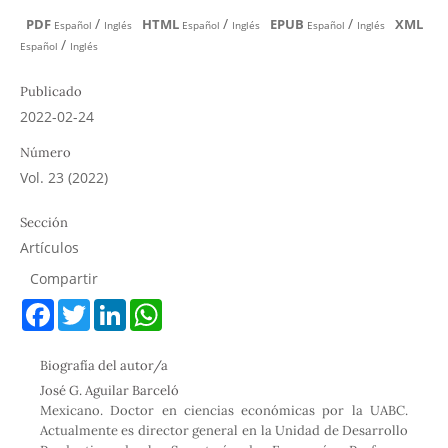
/
/
/
PDF
HTML
EPUB
XML
Español
Inglés
Español
Inglés
Español
Inglés
/
Español
Inglés
Publicado
2022-02-24
Número
Vol. 23 (2022)
Sección
Artículos
Compartir
F
T
L
W
a
w
i
h
c
i
n
a
e
t
k
t
Biografía del autor/a
b
t
e
s
o
e
d
A
José G. Aguilar Barceló
o
r
I
p
Mexicano. Doctor en ciencias económicas por la UABC.
k
n
p
Actualmente es director general en la Unidad de Desarrollo