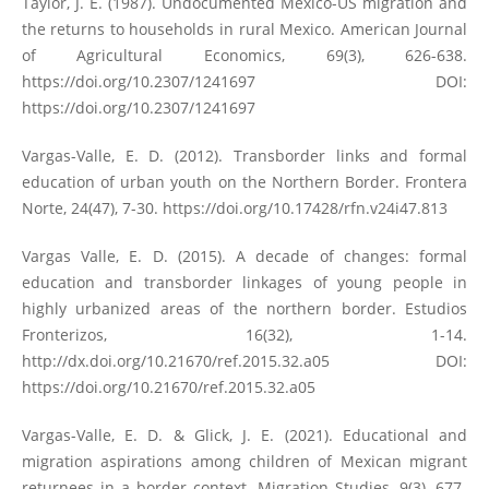
Taylor, J. E. (1987). Undocumented Mexico-US migration and
the returns to households in rural Mexico. American Journal
of Agricultural Economics, 69(3), 626-638.
https://doi.org/10.2307/1241697
DOI:
https://doi.org/10.2307/1241697
Vargas-Valle, E. D. (2012). Transborder links and formal
education of urban youth on the Northern Border. Frontera
Norte, 24(47), 7-30.
https://doi.org/10.17428/rfn.v24i47.813
Vargas Valle, E. D. (2015). A decade of changes: formal
education and transborder linkages of young people in
highly urbanized areas of the northern border. Estudios
Fronterizos, 16(32), 1-14.
http://dx.doi.org/10.21670/ref.2015.32.a05
DOI:
https://doi.org/10.21670/ref.2015.32.a05
Vargas-Valle, E. D. & Glick, J. E. (2021). Educational and
migration aspirations among children of Mexican migrant
returnees in a border context. Migration Studies, 9(3), 677-