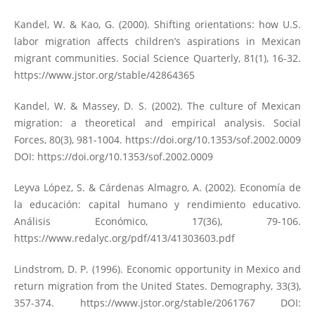
Kandel, W. & Kao, G. (2000). Shifting orientations: how U.S.
labor migration affects children’s aspirations in Mexican
migrant communities. Social Science Quarterly, 81(1), 16-32.
https://www.jstor.org/stable/42864365
Kandel, W. & Massey, D. S. (2002). The culture of Mexican
migration: a theoretical and empirical analysis. Social
Forces, 80(3), 981-1004.
https://doi.org/10.1353/sof.2002.0009
DOI:
https://doi.org/10.1353/sof.2002.0009
Leyva López, S. & Cárdenas Almagro, A. (2002). Economía de
la educación: capital humano y rendimiento educativo.
Análisis Económico, 17(36), 79-106.
https://www.redalyc.org/pdf/413/41303603.pdf
Lindstrom, D. P. (1996). Economic opportunity in Mexico and
return migration from the United States. Demography, 33(3),
357-374.
https://www.jstor.org/stable/2061767
DOI: