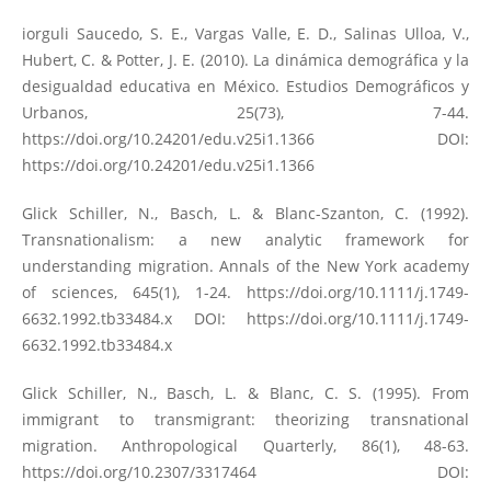
iorguli Saucedo, S. E., Vargas Valle, E. D., Salinas Ulloa, V.,
Hubert, C. & Potter, J. E. (2010). La dinámica demográfica y la
desigualdad educativa en México. Estudios Demográficos y
Urbanos, 25(73), 7-44.
https://doi.org/10.24201/edu.v25i1.1366
DOI:
https://doi.org/10.24201/edu.v25i1.1366
Glick Schiller, N., Basch, L. & Blanc-Szanton, C. (1992).
Transnationalism: a new analytic framework for
understanding migration. Annals of the New York academy
of sciences, 645(1), 1-24.
https://doi.org/10.1111/j.1749-
6632.1992.tb33484.x
DOI:
https://doi.org/10.1111/j.1749-
6632.1992.tb33484.x
Glick Schiller, N., Basch, L. & Blanc, C. S. (1995). From
immigrant to transmigrant: theorizing transnational
migration. Anthropological Quarterly, 86(1), 48-63.
https://doi.org/10.2307/3317464
DOI: