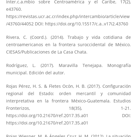
Inter.c.a.mbio sobre Centroamérica y el Caribe, 17(2),
e43760.
https://revistas.ucr.ac.cr/index.php/intercambio/article/view
/43760/44052
DOI:
https://doi.org/10.15517/c.a..v17i2.43760
Rivera, C. (Coord.). (2014). Trabajo y vida cotidiana de
centroamericanos en la frontera suroccidental de México.
CIESAS/Publicaciones de La Casa Chata.
Rodríguez, L. (2017). Maravilla Tenejapa. Monografía
municipal. Edición del autor.
Rojas Pérez, H. S. & Fletes Ocón, H. B. (2017). Configuración
regional del Estado: orden mercantil y comunidad
interpretativa en la frontera México-Guatemala. Estudios
Fronterizos, 18(35), 1-21.
https://doi.org/10.21670/ref.2017.35.a01
DOI:
https://doi.org/10.21670/ref.2017.35.a01
Rojas Wiesner, M. & Ángeles Cruz, H. M. (2012). La situación