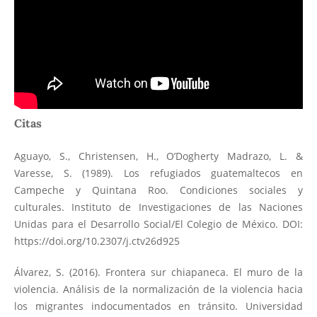
Citas
Aguayo, S., Christensen, H., O’Dogherty Madrazo, L. &
Varesse, S. (1989). Los refugiados guatemaltecos en
Campeche y Quintana Roo. Condiciones sociales y
culturales. Instituto de Investigaciones de las Naciones
Unidas para el Desarrollo Social/El Colegio de México. DOI:
https://doi.org/10.2307/j.ctv26d925
Álvarez, S. (2016). Frontera sur chiapaneca. El muro de la
violencia. Análisis de la normalización de la violencia hacia
los migrantes indocumentados en tránsito. Universidad