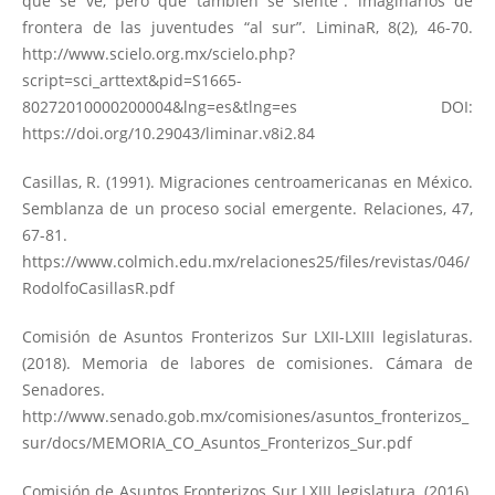
que se ve, pero que también se siente”: imaginarios de
frontera de las juventudes “al sur”. LiminaR, 8(2), 46-70.
http://www.scielo.org.mx/scielo.php?
script=sci_arttext&pid=S1665-
80272010000200004&lng=es&tlng=es
DOI:
https://doi.org/10.29043/liminar.v8i2.84
Casillas, R. (1991). Migraciones centroamericanas en México.
Semblanza de un proceso social emergente. Relaciones, 47,
67-81.
https://www.colmich.edu.mx/relaciones25/files/revistas/046/
RodolfoCasillasR.pdf
Comisión de Asuntos Fronterizos Sur LXII-LXIII legislaturas.
(2018). Memoria de labores de comisiones. Cámara de
Senadores.
http://www.senado.gob.mx/comisiones/asuntos_fronterizos_
sur/docs/MEMORIA_CO_Asuntos_Fronterizos_Sur.pdf
Comisión de Asuntos Fronterizos Sur LXIII legislatura. (2016).