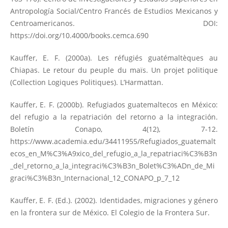
Antropología Social/Centro Francés de Estudios Mexicanos y
Centroamericanos. DOI:
https://doi.org/10.4000/books.cemca.690
Kauffer, E. F. (2000a). Les réfugiés guatémaltèques au
Chiapas. Le retour du peuple du maïs. Un projet politique
(Collection Logiques Politiques). L’Harmattan.
Kauffer, E. F. (2000b). Refugiados guatemaltecos en México:
del refugio a la repatriación del retorno a la integración.
Boletín Conapo, 4(12), 7-12.
https://www.academia.edu/34411955/Refugiados_guatemalt
ecos_en_M%C3%A9xico_del_refugio_a_la_repatriaci%C3%B3n
_del_retorno_a_la_integraci%C3%B3n_Bolet%C3%ADn_de_Mi
graci%C3%B3n_Internacional_12_CONAPO_p_7_12
Kauffer, E. F. (Ed.). (2002). Identidades, migraciones y género
en la frontera sur de México. El Colegio de la Frontera Sur.