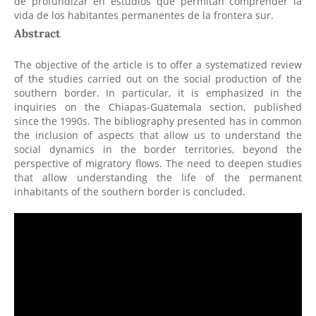
de profundizar en estudios que permitan comprender la
vida de los habitantes permanentes de la frontera sur.
Abstract
The objective of the article is to offer a systematized review
of the studies carried out on the social production of the
southern border. In particular, it is emphasized in the
inquiries on the Chiapas-Guatemala section, published
since the 1990s. The bibliography presented has in common
the inclusion of aspects that allow us to understand the
social dynamics in the border territories, beyond the
perspective of migratory flows. The need to deepen studies
that allow understanding the life of the permanent
inhabitants of the southern border is concluded.