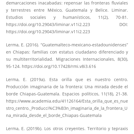
demarcaciones inacabadas: repensar las fronteras fluviales
y terrestres entre México, Guatemala y Belice. Liminar.
Estudios sociales y humanísticos, 11(2), 70-81.
https://doi.org/10.29043/liminar.v11i2.223
DOI:
https://doi.org/10.29043/liminar.v11i2.223
Lerma, E. (2016). “Guatemalteco-mexicano-estadounidenses”
en Chiapas: familias con estatus ciudadano diferenciado y
su multiterritorialidad. Migraciones Internacionales, 8(30),
95-124.
https://doi.org/10.17428/rmi.v8i3.616
Lerma, E. (2019a). Esta orilla que es nuestro centro.
Producción imaginaria de la frontera: Una mirada desde el
borde Chiapas-Guatemala. Espacios políticos, 11(18), 21-38.
https://www.academia.edu/41126164/Esta_orilla_que_es_nue
stro_centro._Producci%C3%B3n_imaginaria_de_la_frontera_U
na_mirada_desde_el_borde_Chiapas-Guatemala
Lerma, E. (2019b). Los otros creyentes. Territorio y tepraxis