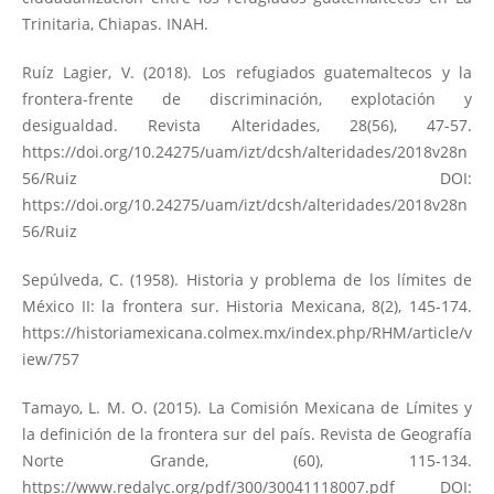
Trinitaria, Chiapas. INAH.
Ruíz Lagier, V. (2018). Los refugiados guatemaltecos y la
frontera-frente de discriminación, explotación y
desigualdad. Revista Alteridades, 28(56), 47-57.
https://doi.org/10.24275/uam/izt/dcsh/alteridades/2018v28n
56/Ruiz
DOI:
https://doi.org/10.24275/uam/izt/dcsh/alteridades/2018v28n
56/Ruiz
Sepúlveda, C. (1958). Historia y problema de los límites de
México II: la frontera sur. Historia Mexicana, 8(2), 145-174.
https://historiamexicana.colmex.mx/index.php/RHM/article/v
iew/757
Tamayo, L. M. O. (2015). La Comisión Mexicana de Límites y
la definición de la frontera sur del país. Revista de Geografía
Norte Grande, (60), 115-134.
https://www.redalyc.org/pdf/300/30041118007.pdf
DOI: