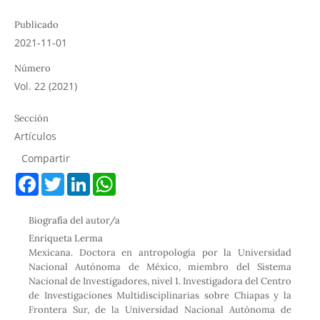
Publicado
2021-11-01
Número
Vol. 22 (2021)
Sección
Artículos
Compartir
F
T
L
W
a
w
i
h
c
i
n
a
e
t
k
t
Biografía del autor/a
b
t
e
s
o
e
d
A
Enriqueta Lerma
o
r
I
p
Mexicana. Doctora en antropología por la Universidad
k
n
p
Nacional Autónoma de México, miembro del Sistema
Nacional de Investigadores, nivel 1. Investigadora del Centro
de Investigaciones Multidisciplinarias sobre Chiapas y la
Frontera Sur, de la Universidad Nacional Autónoma de