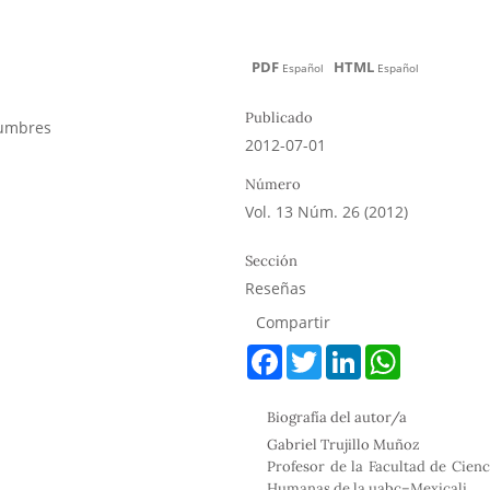
PDF
HTML
Español
Español
Publicado
tumbres
2012-07-01
Número
Vol. 13 Núm. 26 (2012)
Sección
Reseñas
Compartir
F
T
L
W
a
w
i
h
c
i
n
a
e
t
k
t
Biografía del autor/a
b
t
e
s
o
e
d
A
Gabriel Trujillo Muñoz
o
r
I
p
Profesor de la Facultad de Cienc
k
n
p
Humanas de la uabc–Mexicali.