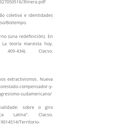
0327050516/3linera.pdf
ção coletiva e identidades
cso/Boitempo.
rno (una redefinición). En
 La teoría marxista hoy.
409-434). Clacso.
os extractivismos. Nueva
ulo/estado-compensador-y-
rogresismo-sudamericano/
nialidade: sobre o giro
érica Latina”. Clacso.
19014514/Territorio-