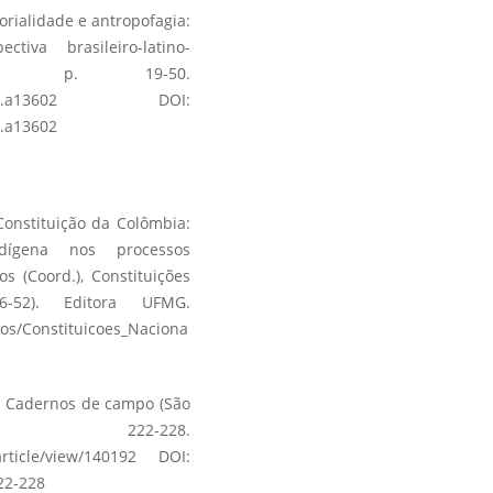
orialidade e antropofagia:
tiva brasileiro-latino-
24), p. 19-50.
4.a13602
DOI:
4.a13602
Constituição da Colômbia:
ndígena nos processos
s (Coord.), Constituições
-52). Editora UFMG.
ros/Constituicoes_Naciona
ia. Cadernos de campo (São
, 222-228.
rticle/view/140192
DOI:
22-228