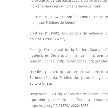
no-processo-de-desconstrucao-e-construcao-da-
indigena-da-reserva-indigena-te-yikue.html
Clastres, P. (1974). La société contre l’Estat: 
politique. Éditions de Minuit.
Clastres, P. (1980). Arqueologia da violência: 
política. Cosac & Naify.
Consejo Continental de la Nación Guaraní (C
noviembre). Declaración final del III Encuent
Guaraní. Conapi.
http://www.conapi.org.py/inte
Da Silva, J. A. (2018). Parecer. En M. Carneir
Barbosa (Coord.), Direitos dos povos indígena
Editora Unesp.
Domenech, E. (2020). La “política de la hostilida
expulsión y rechazo en frontera. Estudios
https://doi.org/10.21670/ref.2015057
D