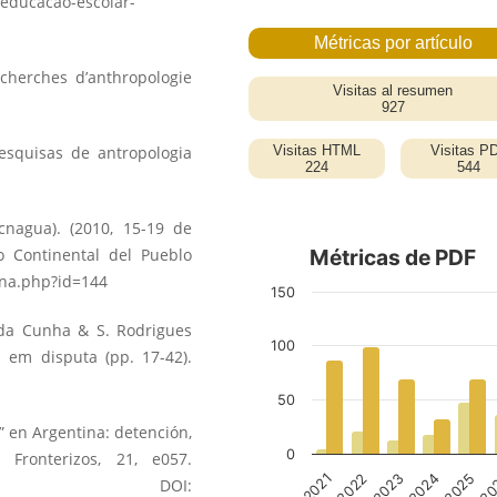
educacao-escolar-
recherches d’anthropologie
pesquisas de antropologia
cnagua). (2010, 15-19 de
ro Continental del Pueblo
rna.php?id=144
o da Cunha & S. Rodrigues
s em disputa (pp. 17-42).
d” en Argentina: detención,
 Fronterizos, 21, e057.
OI: