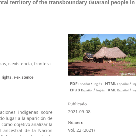
ntal territory of the transboundary Guarani people in
s, r-existencia, frontera,
/
/
PDF
HTML
Español
Inglés
Español
In
/
/
EPUB
XML
Español
Inglés
Español
In
Publicado
2021-09-08
naciones indígenas sobre
do lugar a la aparición de
Número
e como objetivo analizar la
Vol. 22 (2021)
al ancestral de la Nación