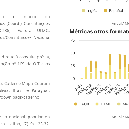
 sob o marco da
Anual
/
Me
os (Coord.), Constituições
-236). Editora UFMG.
ros/Constituicoes_Naciona
 direito à consulta prévia,
venção n° 169 da OIT e os
6). Caderno Mapa Guarani
ívia, Brasil e Paraguai.
l/downloads/caderno-
o: lo nacional popular en
Anual
/
Me
a Latina, 7(19), 25-32.