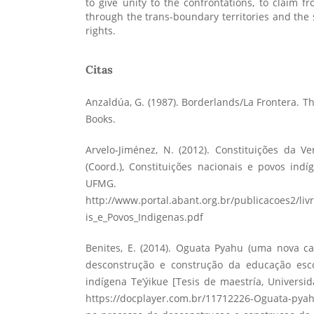
to give unity to the confrontations, to claim fr
through the trans-boundary territories and the 
rights.
Citas
Anzaldúa, G. (1987). Borderlands/La Frontera. T
Books.
Arvelo-Jiménez, N. (2012). Constituições da V
(Coord.), Constituições nacionais e povos indíg
UFMG.
http://www.portal.abant.org.br/publicacoes2/liv
is_e_Povos_Indigenas.pdf
Benites, E. (2014). Oguata Pyahu (uma nova c
desconstrução e construção da educação esco
indígena Te’ýikue [Tesis de maestría, Universi
https://docplayer.com.br/11712226-Oguata-py