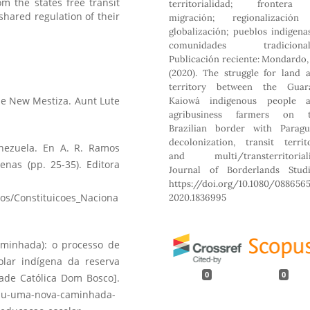
om the states free transit
territorialidad; fronter
shared regulation of their
migración; regionalizació
globalización; pueblos indígena
comunidades tradicionale
Publicación reciente: Mondardo,
(2020). The struggle for land 
territory between the Guar
he New Mestiza. Aunt Lute
Kaiowá indigenous people 
agribusiness farmers on 
Brazilian border with Paragu
decolonization, transit territ
enezuela. En A. R. Ramos
and multi/transterritoriali
enas (pp. 25-35). Editora
Journal of Borderlands Studi
https://doi.org/10.1080/0886565
ros/Constituicoes_Naciona
2020.1836995
aminhada): o processo de
lar indígena da reserva
0
0
dade Católica Dom Bosco].
ahu-uma-nova-caminhada-