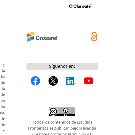
 y
Síguenos en:
 la
 Es
 de
 la
nde
en
fía
ca,
 de
Todos los contenidos de Estudios
de
Fronterizos se publican bajo la licencia
o y
Creative Commons Atribución 4.0