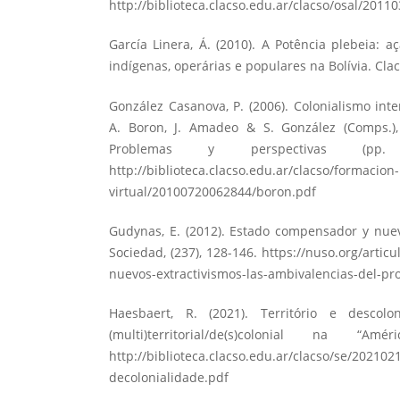
http://biblioteca.clacso.edu.ar/clacso/osal/2011
García Linera, Á. (2010). A Potência plebeia: a
indígenas, operárias e populares na Bolívia. Cla
González Casanova, P. (2006). Colonialismo inte
A. Boron, J. Amadeo & S. González (Comps.),
Problemas y perspectivas (pp. 
http://biblioteca.clacso.edu.ar/clacso/formacion-
virtual/20100720062844/boron.pdf
Gudynas, E. (2012). Estado compensador y nuev
Sociedad, (237), 128-146.
https://nuso.org/artic
nuevos-extractivismos-las-ambivalencias-del-p
Haesbaert, R. (2021). Território e descolo
(multi)territorial/de(s)colonial na “Am
http://biblioteca.clacso.edu.ar/clacso/se/202102
decolonialidade.pdf