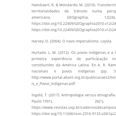
Haesbaert, R. & Mondardo, M. (2010). Transterrit
territorialidades de trânsito numa perspec
americana. GEOgraphia, 12(
https://doi.org/10.22409/GEOgraphia2010.v12i2
https://doi.org/10.22409/GEOgraphia2010.v12i2
Harvey, D. (2004). O novo imperialismo. Loyola.
Hurtado, L. M. (2012). Os povos indígenas e a 
primeira experiência de participação i
constituintes da América Latina. En A. R. Ramo
nacionais e povos indígenas (pp. 36
http://www.portal.abant.org.br/publicacoes2/liv
is_e_Povos_Indigenas.pdf
Ingold, T. (2017). Antropologia versus etnograf
Paulo-1991), 26(1)
https://www.revistas.usp.br/cadernosdecampo/a
https://doi.org/10.11606/issn.2316-9133.v26i1p2