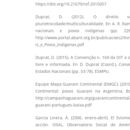
https://doi.org/10.21670/ref.2015057
Duprat, D. (2012). O direito
plurietnicidade/multiculturalidade. En A. R. Ram
nacionais e povos indígenas (pp. 228
http://www.portal.abant.org.br/publicacoes2/liv
is_e_Povos_Indigenas.pdf
Duprat, D. (2015). A Convenção n. 169 da OIT e o
livre e informada. En D. Duprat (Coord.), Con
Estados Nacionais (pp. 53-78). ESMPU.
Equipe Mapa Guarani Continental (EMGC). (201
Continental: povos Guarani na Argentina, Bol
http://campanhaguarani.org/guaranicontinenta
guarani-portugues-baixa.pdf
García Linera, Á. (2006, enero-abril). El Evism
acción. OSAL, Observatorio Social de Améric