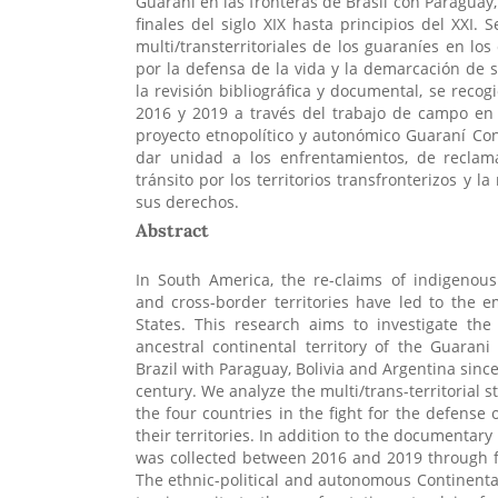
Guaraní en las fronteras de Brasil con Paraguay,
finales del siglo XIX hasta principios del XXI. 
multi/transterritoriales de los guaraníes en los
por la defensa de la vida y la demarcación de s
la revisión bibliográfica y documental, se recog
2016 y 2019 a través del trabajo de campo en l
proyecto etnopolítico y autonómico Guaraní Co
dar unidad a los enfrentamientos, de reclama
tránsito por los territorios transfronterizos y 
sus derechos.
Abstract
In South America, the re-claims of indigenou
and cross-border territories have led to the e
States. This research aims to investigate the
ancestral continental territory of the Guaran
Brazil with Paraguay, Bolivia and Argentina since
century. We analyze the multi/trans-territorial s
the four countries in the fight for the defense 
their territories. In addition to the documentary
was collected between 2016 and 2019 through fie
The ethnic-political and autonomous Continental