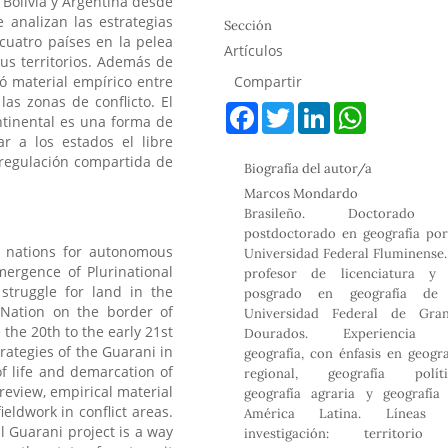
 Bolivia y Argentina desde
Se analizan las estrategias
Sección
 cuatro países en la pelea
Artículos
us territorios. Además de
Compartir
ió material empírico entre
as zonas de conflicto. El
F
T
L
W
ntinental es una forma de
a
w
i
h
c
i
n
a
r a los estados el libre
e
t
k
t
la regulación compartida de
Biografía del autor/a
b
t
e
s
o
e
d
A
Marcos Mondardo
o
r
I
p
Brasileño. Doctorado
k
n
p
postdoctorado en geografía por
s nations for autonomous
Universidad Federal Fluminense.
mergence of Plurinational
profesor de licenciatura y
 struggle for land in the
posgrado en geografía de
i Nation on the border of
Universidad Federal de Gra
 the 20th to the early 21st
Dourados. Experiencia 
trategies of the Guarani in
geografía, con énfasis en geogra
of life and demarcation of
regional, geografía políti
 review, empirical material
geografía agraria y geografía
ldwork in conflict areas.
América Latina. Líneas 
 Guarani project is a way
investigación: territori