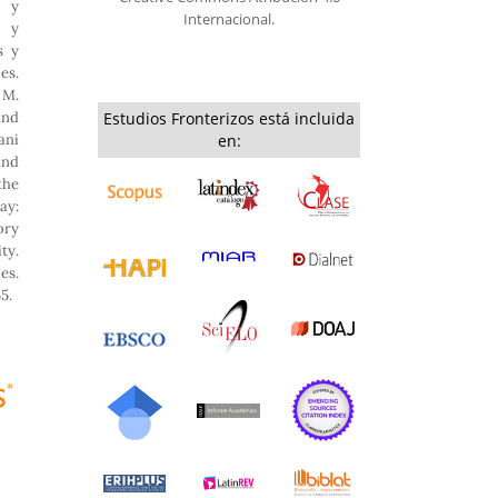
a y
Internacional.
n y
s y
s.
 M.
and
Estudios Fronterizos está incluida
ani
en:
and
the
ay:
ory
ty.
es.
5.