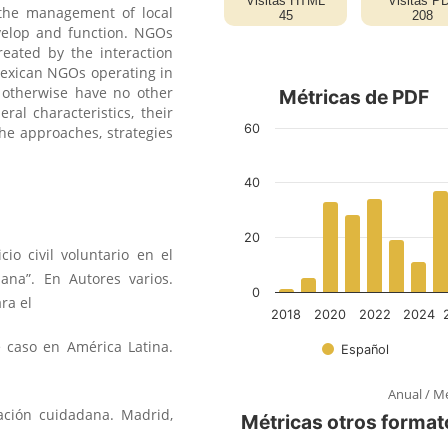
 the management of local
velop and function. NGOs
eated by the interaction
Mexican NGOs operating in
 otherwise have no other
ral characteristics, their
 the approaches, strategies
cio civil voluntario en el
dana”. En Autores varios.
ra el
e caso en América Latina.
Anual
/
Me
pación cuidadana. Madrid,