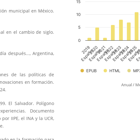
ión municipal en México.
al en el cambio de siglo.
día después..., Argentina,
ones de las políticas de
nnovaciones en formación.
Anual
/
Me
124.
99. El Salvador. Polígono
experiencias. Documento
por IIPE, el INA y la UCR,
e.
rivado en la formación para