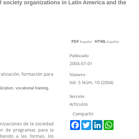
l society organizations in Latin America and the
PDF
HTML
Español
Español
Publicado
2004-07-01
tralización, formación para
Número
Vol. 5 Núm. 10 (2004)
Sección
Artículos
Compartir
F
T
L
W
anizaciones de la sociedad
a
w
i
h
ión de programas para la
c
i
n
a
diendo a las formas, los
e
t
k
t