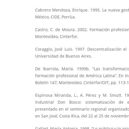
Cabrero Mendoza, Enrique. 1995. La nueva gest
México, CIDE, Porrúa.
Castro, C. de Moura. 2002. Formación profesion
Montevideo, Cinterfor.
Coraggio, José Luis. 1997. Descentralización el 
Universidad de Buenos Aires.
De Ibarrola, María. 1999b. “Las transformaci
formación profesional de América Latina”. En I
Boletín 147, Montevideo, Cinterfor/OIT, pp. 113-
Espinosa Miranda, L., A. Pérez y M. Smutt. 19
Industrial Don Bosco: sistematización de 
presentado en el seminario regional organizado 
en San José, Costa Rica, del 22 al 25 de noviembr
Gallart, María Antonia. 1998. “Lo público y lo p