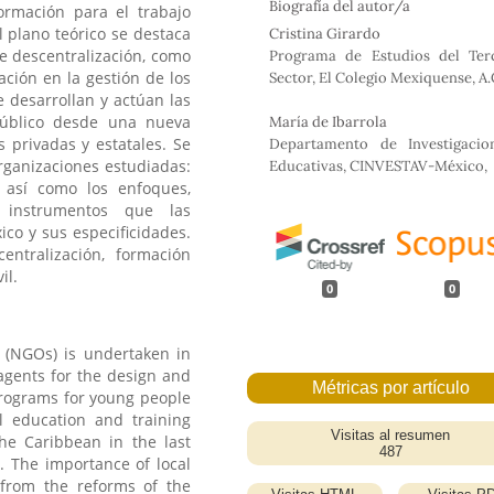
Biografía del autor/a
ormación para el trabajo
b
t
e
s
o
e
d
A
l plano teórico se destaca
Cristina Girardo
o
r
I
p
 de descentralización, como
Programa de Estudios del Ter
k
n
p
ación en la gestión de los
Sector, El Colegio Mexiquense, A.
e desarrollan y actúan las
úblico desde una nueva
María de Ibarrola
 privadas y estatales. Se
Departamento de Investigacio
organizaciones estudiadas:
Educativas, CINVESTAV-México,
a, así como los enfoques,
 instrumentos que las
ico y sus especificidades.
centralización, formación
il.
0
0
 (NGOs) is undertaken in
 agents for the design and
programs for young people
l education and training
the Caribbean in the last
t. The importance of local
g from the reforms of the