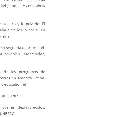
ad), núm. 139-140, abril-
o público y lo privado. El
abajo de los jóvenes”. En
ombia.
r una segunda oportunidad.
ulnerables. Montevideo,
as de los programas de
ecidos en América Latina.
 d’education et
s, IIPE-UNESCO.
jóvenes desfavorecidos.
, UNESCO.