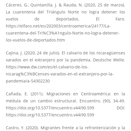
Cáceres, G., Quintanilla, J. & Rauda, N. (2020, 25 de marzo).
La cuarentena del Triángulo Norte no logra detener los
vuelos de deportados. El Faro.
https://elfaro.net/es/202003/centroamerica/24177/La-
cuarentena-del-Tri%C3%A1ngulo-Norte-no-logra-detener-
los-vuelos-de-deportados.htm
Cajina, J. (2020, 24 de julio). El calvario de los nicaragüenses
varados en el extranjero por la pandemia. Deutsche Welle.
https://www.dw.com/es/el-calvario-de-los-
nicarag%C3%BCenses-varados-en-el-extranjero-por-la-
pandemia/a-54302230
Cañada, E. (2011). Migraciones en Centroamérica: en la
médula de un cambio estructural. Encuentro, (90), 34-49.
https://doi.org/10.5377/encuentro.v44i90.599
DOI:
https://doi.org/10.5377/encuentro.v44i90.599
Castro, Y. (2020). Migrantes frente a la refronterización y la