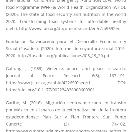
International Children's Emergency Fund (UNICEF), World
food Programme (WFP) & World Health Organization (WHO).
(2020). The state of food security and nutrition in the world
2020. Transforming food systems for affordable healthy
diets).
http://www.fao.org/documents/card/en/c/ca9692en
Fundación Salvadoreña para el Desarrollo Económico y
Social (Fusades). (2020). Informe de coyuntura social 2019-
2020.
http://fusades.org/publicaciones/ICS_19_20.pdf
Galtung, J. (1969). Violence, peace, and peace research.
Journal of Peace Research, 6(3), 167-191.
https://www.jstor.org/stable/422690?seq=1
DOI:
https://doi.org/10.1177/002234336900600301
Garibo, M. (2016). Migración centroamericana en tránsito
por México en el marco de la externalización de la frontera
estadounidense: Plan Sur y Plan Frontera Sur. Punto
Cunorte (3), 71-102.
http://www.cunorte.udg.mx/puntocunorte/revistas/3/articulo