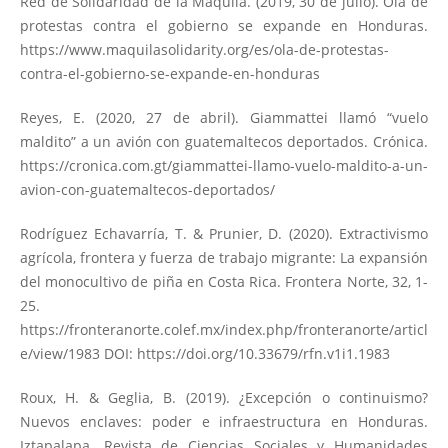
Red de Solidaridad de la Maquila. (2019, 30 de julio). Ola de
protestas contra el gobierno se expande en Honduras.
https://www.maquilasolidarity.org/es/ola-de-protestas-
contra-el-gobierno-se-expande-en-honduras
Reyes, E. (2020, 27 de abril). Giammattei llamó “vuelo
maldito” a un avión con guatemaltecos deportados. Crónica.
https://cronica.com.gt/giammattei-llamo-vuelo-maldito-a-un-
avion-con-guatemaltecos-deportados/
Rodríguez Echavarría, T. & Prunier, D. (2020). Extractivismo
agrícola, frontera y fuerza de trabajo migrante: La expansión
del monocultivo de piña en Costa Rica. Frontera Norte, 32, 1-
25.
https://fronteranorte.colef.mx/index.php/fronteranorte/articl
e/view/1983
DOI:
https://doi.org/10.33679/rfn.v1i1.1983
Roux, H. & Geglia, B. (2019). ¿Excepción o continuismo?
Nuevos enclaves: poder e infraestructura en Honduras.
Iztapalapa. Revista de Ciencias Sociales y Humanidades