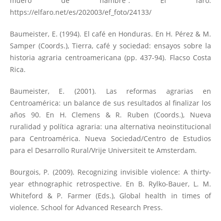
muero de hambre”. El faro.
https://elfaro.net/es/202003/ef_foto/24133/
Baumeister, E. (1994). El café en Honduras. En H. Pérez & M.
Samper (Coords.), Tierra, café y sociedad: ensayos sobre la
historia agraria centroamericana (pp. 437-94). Flacso Costa
Rica.
Baumeister, E. (2001). Las reformas agrarias en
Centroamérica: un balance de sus resultados al finalizar los
años 90. En H. Clemens & R. Ruben (Coords.), Nueva
ruralidad y política agraria: una alternativa neoinstitucional
para Centroamérica. Nueva Sociedad/Centro de Estudios
para el Desarrollo Rural/Vrije Universiteit te Amsterdam.
Bourgois, P. (2009). Recognizing invisible violence: A thirty-
year ethnographic retrospective. En B. Rylko-Bauer, L. M.
Whiteford & P. Farmer (Eds.), Global health in times of
violence. School for Advanced Research Press.