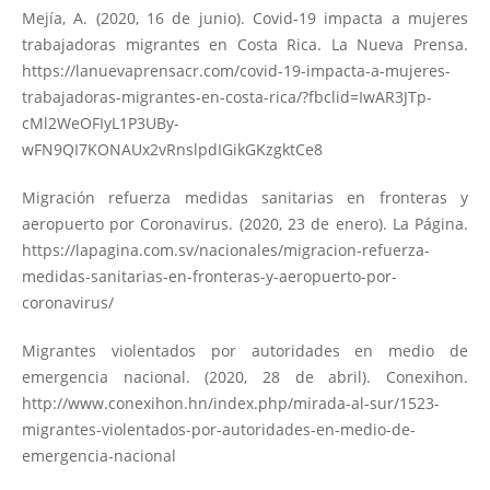
Mejía, A. (2020, 16 de junio). Covid-19 impacta a mujeres
trabajadoras migrantes en Costa Rica. La Nueva Prensa.
https://lanuevaprensacr.com/covid-19-impacta-a-mujeres-
trabajadoras-migrantes-en-costa-rica/?fbclid=IwAR3JTp-
cMl2WeOFIyL1P3UBy-
wFN9QI7KONAUx2vRnslpdIGikGKzgktCe8
Migración refuerza medidas sanitarias en fronteras y
aeropuerto por Coronavirus. (2020, 23 de enero). La Página.
https://lapagina.com.sv/nacionales/migracion-refuerza-
medidas-sanitarias-en-fronteras-y-aeropuerto-por-
coronavirus/
Migrantes violentados por autoridades en medio de
emergencia nacional. (2020, 28 de abril). Conexihon.
http://www.conexihon.hn/index.php/mirada-al-sur/1523-
migrantes-violentados-por-autoridades-en-medio-de-
emergencia-nacional