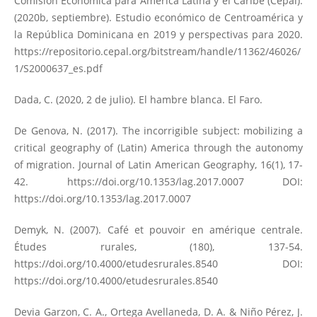
Comisión Económica para América Latina y el Caribe (Cepal).
(2020b, septiembre). Estudio económico de Centroamérica y
la República Dominicana en 2019 y perspectivas para 2020.
https://repositorio.cepal.org/bitstream/handle/11362/46026/
1/S2000637_es.pdf
Dada, C. (2020, 2 de julio). El hambre blanca. El Faro.
De Genova, N. (2017). The incorrigible subject: mobilizing a
critical geography of (Latin) America through the autonomy
of migration. Journal of Latin American Geography, 16(1), 17-
42.
https://doi.org/10.1353/lag.2017.0007
DOI:
https://doi.org/10.1353/lag.2017.0007
Demyk, N. (2007). Café et pouvoir en amérique centrale.
Études rurales, (180), 137-54.
https://doi.org/10.4000/etudesrurales.8540
DOI:
https://doi.org/10.4000/etudesrurales.8540
Devia Garzon, C. A., Ortega Avellaneda, D. A. & Niño Pérez, J.