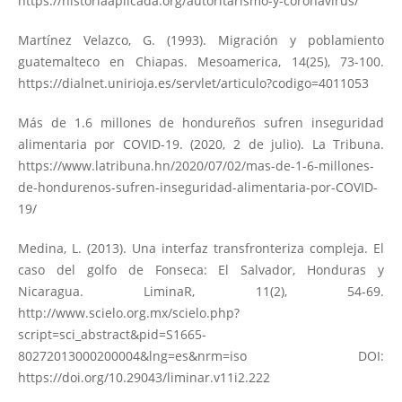
https://historiaaplicada.org/autoritarismo-y-coronavirus/
Martínez Velazco, G. (1993). Migración y poblamiento
guatemalteco en Chiapas. Mesoamerica, 14(25), 73-100.
https://dialnet.unirioja.es/servlet/articulo?codigo=4011053
Más de 1.6 millones de hondureños sufren inseguridad
alimentaria por COVID-19. (2020, 2 de julio). La Tribuna.
https://www.latribuna.hn/2020/07/02/mas-de-1-6-millones-
de-hondurenos-sufren-inseguridad-alimentaria-por-COVID-
19/
Medina, L. (2013). Una interfaz transfronteriza compleja. El
caso del golfo de Fonseca: El Salvador, Honduras y
Nicaragua. LiminaR, 11(2), 54-69.
http://www.scielo.org.mx/scielo.php?
script=sci_abstract&pid=S1665-
80272013000200004&lng=es&nrm=iso
DOI:
https://doi.org/10.29043/liminar.v11i2.222