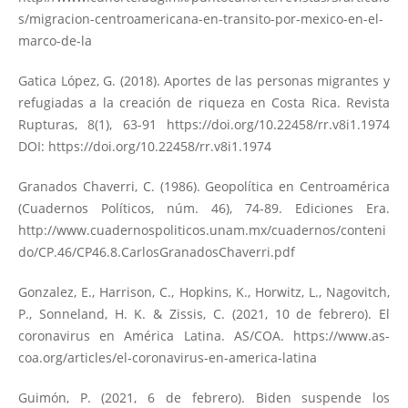
s/migracion-centroamericana-en-transito-por-mexico-en-el-
marco-de-la
Gatica López, G. (2018). Aportes de las personas migrantes y
refugiadas a la creación de riqueza en Costa Rica. Revista
Rupturas, 8(1), 63-91
https://doi.org/10.22458/rr.v8i1.1974
DOI:
https://doi.org/10.22458/rr.v8i1.1974
Granados Chaverri, C. (1986). Geopolítica en Centroamérica
(Cuadernos Políticos, núm. 46), 74-89. Ediciones Era.
http://www.cuadernospoliticos.unam.mx/cuadernos/conteni
do/CP.46/CP46.8.CarlosGranadosChaverri.pdf
Gonzalez, E., Harrison, C., Hopkins, K., Horwitz, L., Nagovitch,
P., Sonneland, H. K. & Zissis, C. (2021, 10 de febrero). El
coronavirus en América Latina. AS/COA.
https://www.as-
coa.org/articles/el-coronavirus-en-america-latina
Guimón, P. (2021, 6 de febrero). Biden suspende los