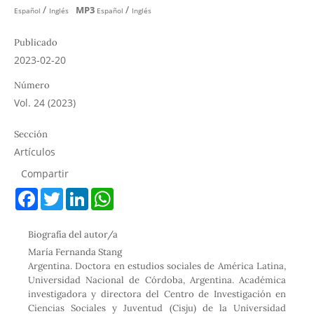
/
/
MP3
Español
Inglés
Español
Inglés
Publicado
2023-02-20
Número
Vol. 24 (2023)
Sección
Artículos
Compartir
F
T
L
W
a
w
i
h
c
i
n
a
e
t
k
t
Biografía del autor/a
b
t
e
s
o
e
d
A
María Fernanda Stang
o
r
I
p
Argentina. Doctora en estudios sociales de América Latina,
k
n
p
Universidad Nacional de Córdoba, Argentina. Académica
investigadora y directora del Centro de Investigación en
Ciencias Sociales y Juventud (Cisju) de la Universidad