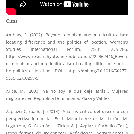
Citas
Anthias, F. (2002). Beyond feminism and multiculturalism:
locating difference and the politics of location. Women’s
Studies International Forum, 25(3), 275-286.
https://www.researchgate.net/publication/222362446_Beyon
d_feminism_and_multiculturalism_Locating_difference_and_t
he_politics_of_location
DOI:
https://doi.org/10.1016/S0277-
5395(02)00259-5
Ariza, M. (2000). Ya no soy la que dejé atrás… Mujeres
migrantes en República Dominicana. Plaza y Valdés.
Azpiazu Carballo, J. (2014). Análisis crítico del discurso con
perspectiva feminista. En I. Mendia Azkue, M. Luxán, M.
Legarreta, G. Guzmán, I. Zirion & J. Azpiazu Carballo (Eds.),
Otras formas de (re)conocer. Reflexiones, herramientas y