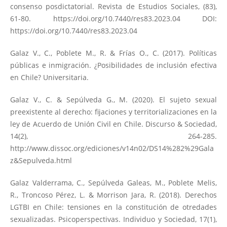
consenso posdictatorial. Revista de Estudios Sociales, (83),
61-80.
https://doi.org/10.7440/res83.2023.04
DOI:
https://doi.org/10.7440/res83.2023.04
Galaz V., C., Poblete M., R. & Frías O., C. (2017). Políticas
públicas e inmigración. ¿Posibilidades de inclusión efectiva
en Chile? Universitaria.
Galaz V., C. & Sepúlveda G., M. (2020). El sujeto sexual
preexistente al derecho: fijaciones y territorializaciones en la
ley de Acuerdo de Unión Civil en Chile. Discurso & Sociedad,
14(2), 264-285.
http://www.dissoc.org/ediciones/v14n02/DS14%282%29Gala
z&Sepulveda.html
Galaz Valderrama, C., Sepúlveda Galeas, M., Poblete Melis,
R., Troncoso Pérez, L. & Morrison Jara, R. (2018). Derechos
LGTBI en Chile: tensiones en la constitución de otredades
sexualizadas. Psicoperspectivas. Individuo y Sociedad, 17(1),