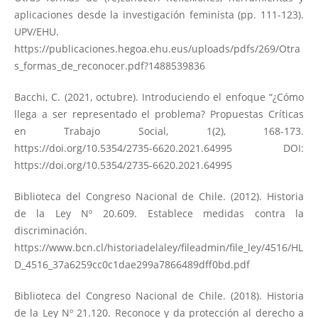
aplicaciones desde la investigación feminista (pp. 111-123).
UPV/EHU.
https://publicaciones.hegoa.ehu.eus/uploads/pdfs/269/Otra
s_formas_de_reconocer.pdf?1488539836
Bacchi, C. (2021, octubre). Introduciendo el enfoque “¿Cómo
llega a ser representado el problema? Propuestas Críticas
en Trabajo Social, 1(2), 168-173.
https://doi.org/10.5354/2735-6620.2021.64995
DOI:
https://doi.org/10.5354/2735-6620.2021.64995
Biblioteca del Congreso Nacional de Chile. (2012). Historia
de la Ley Nº 20.609. Establece medidas contra la
discriminación.
https://www.bcn.cl/historiadelaley/fileadmin/file_ley/4516/HL
D_4516_37a6259cc0c1dae299a7866489dff0bd.pdf
Biblioteca del Congreso Nacional de Chile. (2018). Historia
de la Ley Nº 21.120. Reconoce y da protección al derecho a