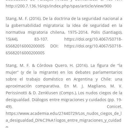
http://200.7.136.16/ojs/index.php/spas/article/view/900
Stang, M. F. (2016). De la doctrina de la seguridad nacional a
la gobernabilidad migratoria: la idea de seguridad en la
normativa migratoria chilena, 1975-2014. Polis (Santiago),
15(44), 83-107.
https://doi.org/10.4067/S0718-
65682016000200005
DOI:
https://doi.org/10.4067/S0718-
65682016000200005
Stang, M. F. & Córdova Quero, H. (2016). La figura de “la
mujer” (y de la migrante) en los debates parlamentarios
sobre el trabajo doméstico en Argentina y Chile: una
aproximación comparativa. En M. J. Magliano, M. V.
Perissinotti & D. Zenklusen (Comps.), Los nudos ciegos de la
desigualdad. Diálogos entre migraciones y cuidados (pp. 19-
49). Conicet.
https://www.academia.edu/27440729/Los_nudos_ciegos_de_l
a_desigualdad_Di%C3%A1logos_entre_migraciones_y_cuidad
o