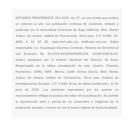
ESTUDIOS FRONTERIZOS, Año 2026, vol. 27, es una revista que publica
un volumen al año con publicación continua de contenido, editada y
publicada por la Universidad Autónoma de Baja California, Blvd. Benito
Juárez, sin número, edificio de Vicerrectoría, Tercer piso, C.P. 21280, Tel.
(686) 8 41 82 39,
https://ref.uabc.mx
,
ref@uabc.edu.mx
. Editor
responsable: Lic. Guadalupe Sánchez Contreras. Reserva de Derechos al
Uso Exclusivo No. 04-2015-041309034400-203, eISSN:2395-9134.
Ambos otorgados por el Instituto Nacional del Derecho de Autor.
Responsable de la última actualización de este número, Estudios
Fronterizos, UABC, MATI. Mónica Judith Ochoa García, Blvd. Benito
Juárez, sin número, edificio de Vicerrectoría, Tercer piso, Instituto de
Investigaciones Sociales, C.P. 21280, fecha de última modificación, 11 de
junio de 2026. Las opiniones expresadas por los autores no
necesariamente reflejan la postura del editor de la publicación. Se permite
la reproducción total o parcial de los contenidos e imágenes de la
publicación siempre y cuando se cite la fuente original de forma detallada.