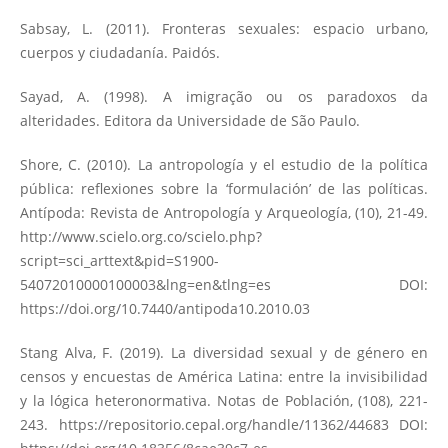
Sabsay, L. (2011). Fronteras sexuales: espacio urbano,
cuerpos y ciudadanía. Paidós.
Sayad, A. (1998). A imigração ou os paradoxos da
alteridades. Editora da Universidade de São Paulo.
Shore, C. (2010). La antropología y el estudio de la política
pública: reflexiones sobre la ‘formulación’ de las políticas.
Antípoda: Revista de Antropología y Arqueología, (10), 21-49.
http://www.scielo.org.co/scielo.php?
script=sci_arttext&pid=S1900-
54072010000100003&lng=en&tlng=es
DOI:
https://doi.org/10.7440/antipoda10.2010.03
Stang Alva, F. (2019). La diversidad sexual y de género en
censos y encuestas de América Latina: entre la invisibilidad
y la lógica heteronormativa. Notas de Población, (108), 221-
243.
https://repositorio.cepal.org/handle/11362/44683
DOI: