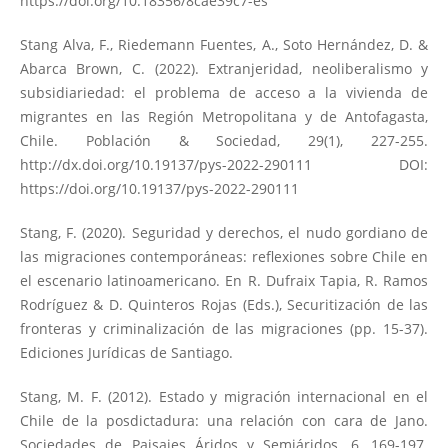
https://doi.org/10.18356/8cae39c7-es
Stang Alva, F., Riedemann Fuentes, A., Soto Hernández, D. &
Abarca Brown, C. (2022). Extranjeridad, neoliberalismo y
subsidiariedad: el problema de acceso a la vivienda de
migrantes en las Región Metropolitana y de Antofagasta,
Chile. Población & Sociedad, 29(1), 227-255.
http://dx.doi.org/10.19137/pys-2022-290111
DOI:
https://doi.org/10.19137/pys-2022-290111
Stang, F. (2020). Seguridad y derechos, el nudo gordiano de
las migraciones contemporáneas: reflexiones sobre Chile en
el escenario latinoamericano. En R. Dufraix Tapia, R. Ramos
Rodríguez & D. Quinteros Rojas (Eds.), Securitización de las
fronteras y criminalización de las migraciones (pp. 15-37).
Ediciones Jurídicas de Santiago.
Stang, M. F. (2012). Estado y migración internacional en el
Chile de la posdictadura: una relación con cara de Jano.
Sociedades de Paisajes Áridos y Semiáridos, 6, 169-197.