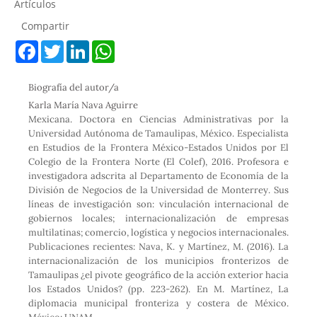
Artículos
Compartir
F
T
L
W
a
w
i
h
c
i
n
a
e
t
k
t
Biografía del autor/a
b
t
e
s
o
e
d
A
Karla María Nava Aguirre
o
r
I
p
Mexicana. Doctora en Ciencias Administrativas por la
k
n
p
Universidad Autónoma de Tamaulipas, México. Especialista
en Estudios de la Frontera México-Estados Unidos por El
Colegio de la Frontera Norte (El Colef), 2016. Profesora e
investigadora adscrita al Departamento de Economía de la
División de Negocios de la Universidad de Monterrey. Sus
líneas de investigación son: vinculación internacional de
gobiernos locales; internacionalización de empresas
multilatinas; comercio, logística y negocios internacionales.
Publicaciones recientes: Nava, K. y Martínez, M. (2016). La
internacionalización de los municipios fronterizos de
Tamaulipas ¿el pivote geográfico de la acción exterior hacia
los Estados Unidos? (pp. 223-262). En M. Martínez, La
diplomacia municipal fronteriza y costera de México.