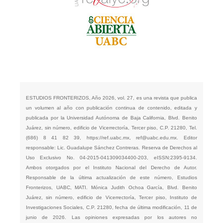
ESTUDIOS FRONTERIZOS, Año 2026, vol. 27, es una revista que publica
un volumen al año con publicación continua de contenido, editada y
publicada por la Universidad Autónoma de Baja California, Blvd. Benito
Juárez, sin número, edificio de Vicerrectoría, Tercer piso, C.P. 21280, Tel.
(686) 8 41 82 39,
https://ref.uabc.mx
,
ref@uabc.edu.mx
. Editor
responsable: Lic. Guadalupe Sánchez Contreras. Reserva de Derechos al
Uso Exclusivo No. 04-2015-041309034400-203, eISSN:2395-9134.
Ambos otorgados por el Instituto Nacional del Derecho de Autor.
Responsable de la última actualización de este número, Estudios
Fronterizos, UABC, MATI. Mónica Judith Ochoa García, Blvd. Benito
Juárez, sin número, edificio de Vicerrectoría, Tercer piso, Instituto de
Investigaciones Sociales, C.P. 21280, fecha de última modificación, 11 de
junio de 2026. Las opiniones expresadas por los autores no