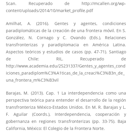
Scan. Recuperado de
http://mcallen.org/wp-
content/uploads/2014/10/market_profile.pdf
Amilhat, A. (2016). Gentes y agentes, condiciones
paradiplomáticas de la creación de una frontera móvil. En S.
González, N. Cornago y C. Ovando (Eds.), Relaciones
transfronterizas y paradiplomacia en América Latina.
Aspectos teóricos y estudios de casos (pp. 47-71). Santiago
de Chile: RIL. Recuperado de
http://www.academia.edu/25231337/Gentes_y_agentes_cond
iciones_paradiplom%C3%A1ticas_de_la_creaci%C3%B3n_de_
una_frontera_m%C3%B3vil
Barajas, M. (2013). Cap. 1 La interdependencia como una
perspectiva teórica para entender el desarrollo de la región
transfronteriza México-Estados Unidos. En M. R. Barajas y L.
F. Aguilar (Coords.), Interdependencia, cooperación y
gobernanza en regiones transfronterizas (pp. 33-75). Baja
California, México: El Colegio de la Frontera Norte.