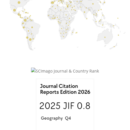
posibles: Control migratorio fronterizo en el
noreste chileno y el noroeste argentino.
Sociedade
E Estado,
40
(2),
10.1590/s0102-6992-20254002e55037
Soto-Alvarado S. (2024)
Differential impact of COVID-19 on poverty and
income of immigrants and natives: the case of
Chile.
Revista Interdisciplinar Da Mobilidade
Humana,
32
,
10.1590/1980-85852503880003212
Liberona Concha N. (2024)
En tránsito por el norte de Chile: Desplazamiento
forzado de población venezolana bajo el control
fronterizo y sanitario durante la pandemia por
COVID-19 (2020-2021).
Journal of Latin American and
Caribbean Anthropology,
29
(2),
147-158.
10.1111/jlca.12718
Gissi N. (2024)
Governança multilateral nas Américas e a migração
forçada venezuelana: rupturas e continuidades.