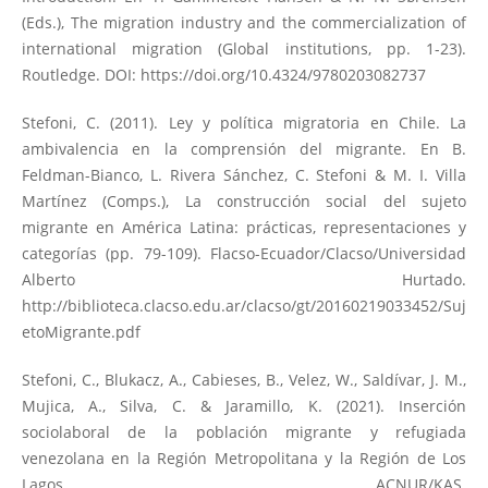
(Eds.), The migration industry and the commercialization of
international migration (Global institutions, pp. 1-23).
Routledge. DOI:
https://doi.org/10.4324/9780203082737
Stefoni, C. (2011). Ley y política migratoria en Chile. La
ambivalencia en la comprensión del migrante. En B.
Feldman-Bianco, L. Rivera Sánchez, C. Stefoni & M. I. Villa
Martínez (Comps.), La construcción social del sujeto
migrante en América Latina: prácticas, representaciones y
categorías (pp. 79-109). Flacso-Ecuador/Clacso/Universidad
Alberto Hurtado.
http://biblioteca.clacso.edu.ar/clacso/gt/20160219033452/Suj
etoMigrante.pdf
Stefoni, C., Blukacz, A., Cabieses, B., Velez, W., Saldívar, J. M.,
Mujica, A., Silva, C. & Jaramillo, K. (2021). Inserción
sociolaboral de la población migrante y refugiada
venezolana en la Región Metropolitana y la Región de Los
Lagos. ACNUR/KAS.