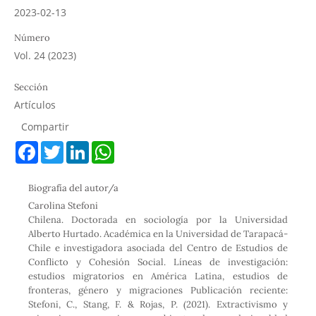
2023-02-13
Número
Vol. 24 (2023)
Sección
Artículos
Compartir
F
T
L
W
a
w
i
h
c
i
n
a
e
t
k
t
Biografía del autor/a
b
t
e
s
o
e
d
A
Carolina Stefoni
o
r
I
p
Chilena. Doctorada en sociología por la Universidad
k
n
p
Alberto Hurtado. Académica en la Universidad de Tarapacá-
Chile e investigadora asociada del Centro de Estudios de
Conflicto y Cohesión Social. Líneas de investigación:
estudios migratorios en América Latina, estudios de
fronteras, género y migraciones Publicación reciente:
Stefoni, C., Stang, F. & Rojas, P. (2021). Extractivismo y