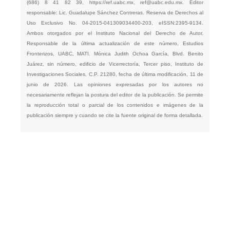
(686) 8 41 82 39,
https://ref.uabc.mx
,
ref@uabc.edu.mx
. Editor
responsable: Lic. Guadalupe Sánchez Contreras. Reserva de Derechos al
Uso Exclusivo No. 04-2015-041309034400-203, eISSN:2395-9134.
Ambos otorgados por el Instituto Nacional del Derecho de Autor.
Responsable de la última actualización de este número, Estudios
Fronterizos, UABC, MATI. Mónica Judith Ochoa García, Blvd. Benito
Juárez, sin número, edificio de Vicerrectoría, Tercer piso, Instituto de
Investigaciones Sociales, C.P. 21280, fecha de última modificación, 11 de
junio de 2026. Las opiniones expresadas por los autores no
necesariamente reflejan la postura del editor de la publicación. Se permite
la reproducción total o parcial de los contenidos e imágenes de la
publicación siempre y cuando se cite la fuente original de forma detallada.