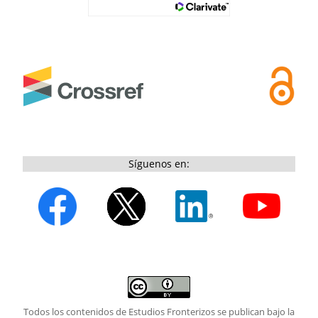
Revista Brasileira De Ciencias Sociais,
39
,
10.1590/39012/2024
Reyes-Espejo M.I. (2024)
Rural territories in socio-environmental crisis:
Challenges and opportunities for building
sustainable schools and communities in Chile.
Journal of Prevention and Intervention in the
Community,
52
(3-4),
379-399.
10.1080/10852352.2025.2463749
Díaz A.Á. (2024)
Síguenos en:
Gender violence framework: Voices of Aymara
women in Northern Chile’s Tarapacá Region.
Estudios Atacamenos,
70
,
10.22199/issn.0718-1043-2024-0011
Todos los contenidos de Estudios Fronterizos se publican bajo la