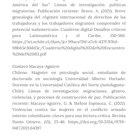
América del Sur”. Líneas de investigación: políticas
migratorias. Publicación reciente: Bravo, A. (2021). Breve
genealogía del régimen internacional de derechos de las
trabajadoras y los trabajadores migrantes: comprender el
potencial sudamericano. Cuaderno digital Desafíos críticos
para Latinoamérica y el Caribe, 150-166.
https://iei.uchile.cl/dam/jcr:99aca70d-a7c6-437f-876d-
98b65e30dd3c/Cuaderno%20digital%202do%20Encuentro
%20del%20IEI.pdf
Gustavo Macaya-Aguirre
Chileno. Magister en psicología social, estudiante de
doctorado en sociología Universidad Alberto Hurtado.
Docente en la Universidad Católica del Norte (Antofagasta-
Chile). Líneas de investigación: migraciones, género,
violencias, y procesos de construcción de paz. Publicación
reciente: Macaya-Aguirre, G. & Stefoni Espinoza, C. (2021).
Violencias contra las mujeres en el conflicto armado
interno colombiano: claves para una lectura crítica. Revista
Punto Género, (15), 25-46. https://doi.org/10.5354/0719-
0417.2021.64397