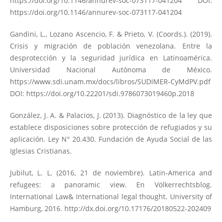
https://doi.org/10.1146/annurev-soc-073117-041204
DOI:
https://doi.org/10.1146/annurev-soc-073117-041204
Gandini, L., Lozano Ascencio, F. & Prieto, V. (Coords.). (2019).
Crisis y migración de población venezolana. Entre la
desprotección y la seguridad jurídica en Latinoamérica.
Universidad Nacional Autónoma de México.
https://www.sdi.unam.mx/docs/libros/SUDIMER-CyMdPV.pdf
DOI:
https://doi.org/10.22201/sdi.9786073019460p.2018
González, J. A. & Palacios, J. (2013). Diagnóstico de la ley que
establece disposiciones sobre protección de refugiados y su
aplicación. Ley N° 20.430. Fundación de Ayuda Social de las
Iglesias Cristianas.
Jubilut, L. L. (2016, 21 de noviembre). Latin-America and
refugees: a panoramic view. En Völkerrechtsblog.
International Law& International legal thought. University of
Hamburg, 2016.
http://dx.doi.org/10.17176/20180522-202409