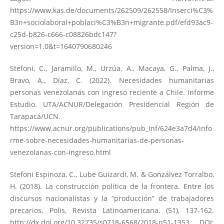
https://www.kas.de/documents/262509/262558/Inserci%C3%
B3n+sociolaboral+poblaci%C3%B3n+migrante.pdf/efd93ac9-
c25d-b826-c666-c08826bdc147?
version=1.0&t=1640790680246
Stefoni, C., Jaramillo, M., Urzúa, A., Macaya, G., Palma, J.,
Bravo, A., Díaz, C. (2022). Necesidades humanitarias
personas venezolanas con ingreso reciente a Chile. Informe
Estudio. UTA/ACNUR/Delegación Presidencial Región de
Tarapacá/UCN.
https://www.acnur.org/publications/pub_inf/624e3a7d4/info
rme-sobre-necesidades-humanitarias-de-personas-
venezolanas-con-ingreso.html
Stefoni Espinoza, C., Lube Guizardi, M. & Gonzálvez Torralbo,
H. (2018). La construcción política de la frontera. Entre los
discursos nacionalistas y la “producción” de trabajadores
precarios. Polis, Revista Latinoamericana, (51), 137-162.
http://dx.doi.org/10.32735/s0718-6568/2018-n51-1353
DOI: