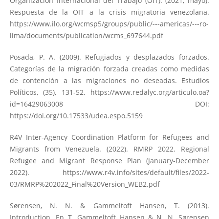
Organización Internacional del Trabajo (OIT). (2021, mayo).
Respuesta de la OIT a la crisis migratoria venezolana.
https://www.ilo.org/wcmsp5/groups/public/---americas/---ro-
lima/documents/publication/wcms_697644.pdf
Posada, P. A. (2009). Refugiados y desplazados forzados.
Categorías de la migración forzada creadas como medidas
de contención a las migraciones no deseadas. Estudios
Políticos, (35), 131-52.
https://www.redalyc.org/articulo.oa?
id=16429063008
DOI:
https://doi.org/10.17533/udea.espo.5159
R4V Inter-Agency Coordination Platform for Refugees and
Migrants from Venezuela. (2022). RMRP 2022. Regional
Refugee and Migrant Response Plan (January-December
2022).
https://www.r4v.info/sites/default/files/2022-
03/RMRP%202022_Final%20Version_WEB2.pdf
Sørensen, N. N. & Gammeltoft Hansen, T. (2013).
Introduction. En T. Gammeltoft Hansen & N. N. Sørensen