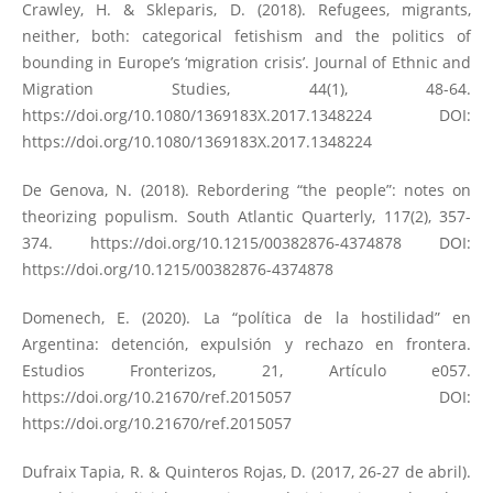
Crawley, H. & Skleparis, D. (2018). Refugees, migrants,
neither, both: categorical fetishism and the politics of
bounding in Europe’s ‘migration crisis’. Journal of Ethnic and
Migration Studies, 44(1), 48-64.
https://doi.org/10.1080/1369183X.2017.1348224
DOI:
https://doi.org/10.1080/1369183X.2017.1348224
De Genova, N. (2018). Rebordering “the people”: notes on
theorizing populism. South Atlantic Quarterly, 117(2), 357-
374.
https://doi.org/10.1215/00382876-4374878
DOI:
https://doi.org/10.1215/00382876-4374878
Domenech, E. (2020). La “política de la hostilidad” en
Argentina: detención, expulsión y rechazo en frontera.
Estudios Fronterizos, 21, Artículo e057.
https://doi.org/10.21670/ref.2015057
DOI:
https://doi.org/10.21670/ref.2015057
Dufraix Tapia, R. & Quinteros Rojas, D. (2017, 26-27 de abril).