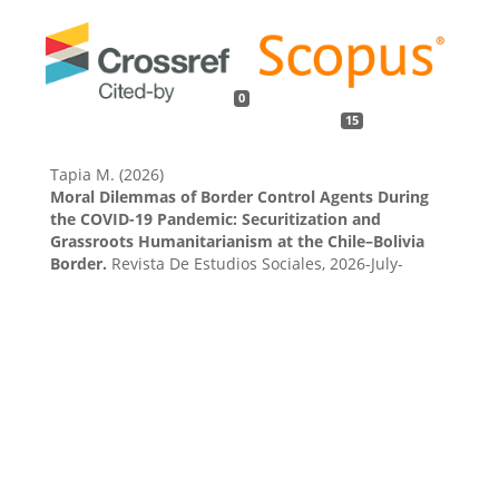
0
15
Tapia M. (2026)
Moral Dilemmas of Border Control Agents During
the COVID-19 Pandemic: Securitization and
Grassroots Humanitarianism at the Chile–Bolivia
Border.
Revista De Estudios Sociales,
2026-July-
September
(97),
3-21.
10.7440/res.12136
Díaz P. (2026)
Colchane: laboratory of migration and borders
governmentality.
Estudios Fronterizos,
27
,
1-22.
10.21670/ref.2608186
Velasco S.Á. (2026)
Planes, airports, ships: the viapolitics of migratory
corridors to South America.
Revista Mexicana De