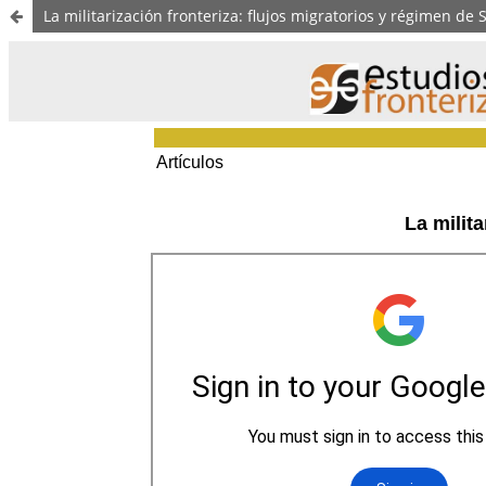
La militarización fronteriza: flujos migratorios y régimen de