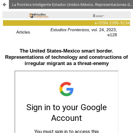
La frontera inteligente Estados Unidos-México. Representaciones de tecnología y construcción del migrante irregular como amenaza-enemigo