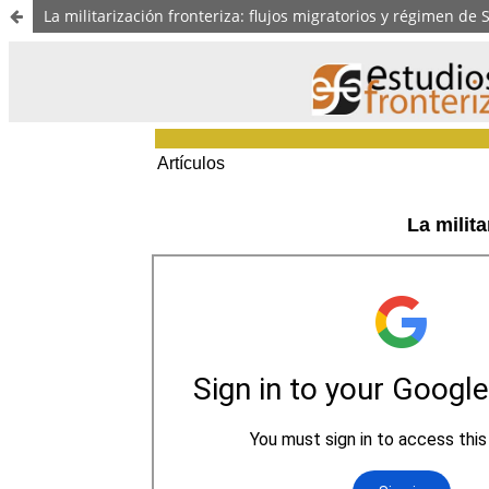
La militarización fronteriza: flujos migratorios y régimen de