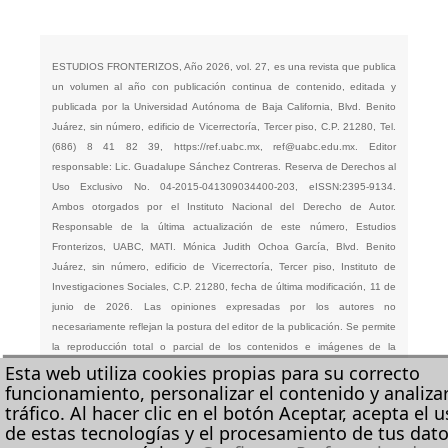
ESTUDIOS FRONTERIZOS, Año 2026, vol. 27, es una revista que publica
un volumen al año con publicación continua de contenido, editada y
publicada por la Universidad Autónoma de Baja California, Blvd. Benito
Juárez, sin número, edificio de Vicerrectoría, Tercer piso, C.P. 21280, Tel.
(686) 8 41 82 39,
https://ref.uabc.mx
,
ref@uabc.edu.mx
. Editor
responsable: Lic. Guadalupe Sánchez Contreras. Reserva de Derechos al
Uso Exclusivo No. 04-2015-041309034400-203, eISSN:2395-9134.
Ambos otorgados por el Instituto Nacional del Derecho de Autor.
Responsable de la última actualización de este número, Estudios
Fronterizos, UABC, MATI. Mónica Judith Ochoa García, Blvd. Benito
Juárez, sin número, edificio de Vicerrectoría, Tercer piso, Instituto de
Investigaciones Sociales, C.P. 21280, fecha de última modificación, 11 de
junio de 2026. Las opiniones expresadas por los autores no
necesariamente reflejan la postura del editor de la publicación. Se permite
la reproducción total o parcial de los contenidos e imágenes de la
Esta web utiliza cookies propias para su correcto
publicación siempre y cuando se cite la fuente original de forma detallada.
funcionamiento, personalizar el contenido y analizar
tráfico. Al hacer clic en el botón Aceptar, acepta el 
de estas tecnologías y el procesamiento de tus dat