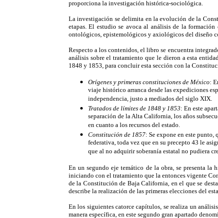
proporciona la investigación histórica-sociológica.
La investigación se delimita en la evolución de la Const
etapas. El estudio se avoca al análisis de la formación 
ontológicos, epistemológicos y axiológicos del diseño co
Respecto a los contenidos, el libro se encuentra integrado
análisis sobre el tratamiento que le dieron a esta entid
1848 y 1853, para concluir esta sección con la Constituc
Orígenes y primeras constituciones de México
: E
viaje histórico arranca desde las expediciones e
independencia, justo a mediados del siglo XIX.
Tratados de límites de 1848 y 1853
: En este apar
separación de la Alta California, los años subse
en cuanto a los recursos del estado.
Constitución de 1857
: Se expone en este punto, 
federativa, toda vez que en su precepto 43 le asig
que al no adquirir soberanía estatal no pudiera 
En un segundo eje temático de la obra, se presenta la h
iniciando con el tratamiento que la entonces vigente Con
de la Constitución de Baja California, en el que se desta
describe la realización de las primeras elecciones del es
En los siguientes catorce capítulos, se realiza un análisi
manera específica, en este segundo gran apartado deno