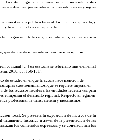
ibro. La autora argumenta varias observaciones sobre estos
emas y subtemas que se refieren a procedimientos y reglas
a administración pública bajacaliforniana es explicada, y
 ley fundamental en este apartado.
 la integración de los órganos judiciales, requisitos para
vo, que dentro de un estado es una circunscripción
ión comunal […] en esa zona se refugia lo más elemental
Tena, 2010, pp. 150-151).
eto de estudio en el que la autora hace mención de
múltiples cuestionamientos, que se requiere mejorar el
 de los recursos fiscales a las entidades federativas, para
s e impulsar el desarrollo regional. Respecto al régimen
 ética profesional, la transparencia y mecanismos
tución local. Se presenta la exposición de motivos de la
 tratamiento histórico a través de la presentación de las
uematizan los contenidos expuestos, y se correlacionan los