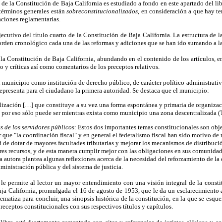
o de la Constitución de Baja California es estudiado a fondo en este apartado del l
 términos generales están
sobreconstitucionalizados
, en consideración a que hay t
aciones reglamentarias.
ecutivo del título cuarto de la Constitución de Baja California. La estructura de l
orden cronológico cada una de las reformas y adiciones que se han ido sumando a la
e la Constitución de Baja California, abundando en el contenido de los artículos, en
o y críticas así como comentarios de los preceptos relativos.
al municipio como institución de derecho público, de carácter político-administrati
representa para el ciudadano la primera autoridad. Se destaca que el municipio:
ización […] que constituye a su vez una forma espontánea y primaria de organizac
 y por eso sólo puede ser mientras exista como municipio una zona descentralizada (
 de los servidores públicos
: Estos dos importantes temas constitucionales son obj
que "la coordinación fiscal" y en general el federalismo fiscal han sido motivo de 
ad de dotar de mayores facultades tributarias y mejorar los mecanismos de distribución
es recursos, y de esta manera cumplir mejor con las obligaciones en sus comunidade
la autora plantea algunas reflexiones acerca de la necesidad del reforzamiento de la
inistración pública y del sistema de justicia.
l le permite al lector un mayor entendimiento con una visión integral de la consti
a California, promulgada el 16 de agosto de 1953, que le da un esclarecimiento al
tematiza para concluir, una sinopsis histórica de la constitución, en la que se esq
eceptos constitucionales con sus respectivos títulos y capítulos.