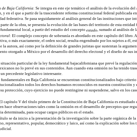
n de Baja California
: Se integra en este eje temático el análisis de la evolución del
n, y en el que a partir de la trascendente reforma constitucional federal publicada e
dad federativa. Se pasa seguidamente al análisis general de las instituciones que in
parte de la obra, se presenta la evolución de las bases del territorio de esta entida
 fundamental local, a partir del estudio del concepto
, sumado al análisis de 
estado
ctoral
: El complejo concepto de soberanía es abordado en este capítulo del libro. A
iva, o más exactamente, el orden social, resulta engendrado por los sujetos a él, est
 la autora, así como por la definición de grandes juristas que sustentan la argumen
ento otorgado a México por el desarrollo del derecho electoral y el diseño de sus in
a situación particular de la ley fundamental bajacaliforniana que prevé la regulación
exicanos no lo prevé en sus contenidos. Aun cuando esta omisión no ha tenido trasc
un precedente legislativo interesante.
 fundamentales en Baja California se encuentran constitucionalizados bajo criterio d
tucionalizados todos los derechos humanos reconocidos en nuestra constitución y en
 su protección, cuyo ejercicio no puede restringirse ni suspenderse, salvo en los ca
 El capítulo V del título primero de la Constitución de Baja California es estudiado 
n hace observaciones tales como la omisión en el desarrollo de preceptos que regul
cia determinada, para ocupar cargos públicos en el estado.
ítulo se da inicio a la presentación de la investigación sobre la parte orgánica de la
no, representativo, popular, democrático y laico, así como la explicación sobre los t
udicial.