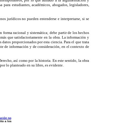
 contemporáneos, por lo que aunado a la argumentación y
a para estudiantes, académicos, abogados, legisladores,
nos jurídicos no pueden entenderse e interpretarse, si se
n forma racional y sistemática; debe partir de los hechos
 más que satisfactoriamente en la obra. La información y
s datos proporcionados por esta ciencia. Para el que trata
ente de información y de consideración, en el contexto de
recho, así como por la historia. En este sentido, la obra
or lo planteado en su libro, es evidente.
ución no
to a los