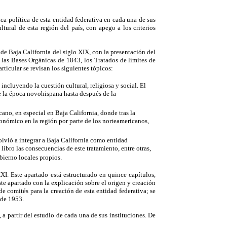
ca-política de esta entidad federativa en cada una de sus
ltural de esta región del país, con apego a los criterios
l de Baja California del siglo
XIX
, con la presentación del
, las Bases Orgánicas de 1843, los Tratados de límites de
articular se revisan los siguientes tópicos:
 incluyendo la cuestión cultural, religiosa y social. El
e la época novohispana hasta después de la
ano, en especial en Baja California, donde tras la
onómico en la región por parte de los norteamericanos,
olvió a integrar a Baja California como entidad
libro las consecuencias de este tratamiento, entre otras,
bierno locales propios.
XI. Este apartado está estructurado en quince capítulos,
te apartado con la explicación sobre el origen y creación
de comités para la creación de esta entidad federativa; se
 de 1953.
, a partir del estudio de cada una de sus instituciones. De