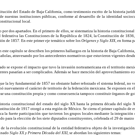
itución del Estado de Baja California, como testimonio escrito de la historia jurídi
de nuestras instituciones públicas, conforme al desarrollo de la identidad sociocu
nstitucional local.
 por dos apartados. En el primero de ellos, se sistematiza la historia constituciona
ad federativa las Constituciones de la República de 1824, la Constitución de 1836
ión de 1857. En este primer eje temático sobre los
Orígenes y Siglo XIX
, en forma p
n este capítulo se describen los primeros hallazgos en la historia de Baja California,
spañolas, atravesando por los antecedentes normativos que estuvieron vigentes desd
tado se expone el impacto que tuvo la invasión norteamericana en el territorio mexic
cuentes pasarían a ser complicados. Además se hace mención del aprovechamiento ec
que la ley fundamental de 1857 no obstante haber reforzado el sistema federal, no v
nó nuevamente el carácter de territorio de la federación mexicana. Se exponen en el 
crear una constitución propia y como consecuencia tampoco constituir órganos de go
istoria constitucional del estado del siglo XX hasta la primera década del siglo X
stitución de 1917 otorgó a esta región de México. Se cierra el primer capítulo de es
ca la fuerte participación que tuvieron los grupos locales mediante la integración 
tado para la elección de los siete diputados constituyentes, celebrada el 29 de marzo
s de la evolución constitucional de la entidad federativa objeto de la investigación
minado
Siglo XX y Primera Década del XXI,
se abordan los siguientes temas: