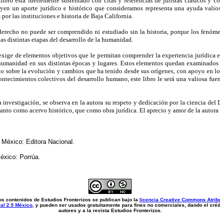
libro está fuertemente sustentado con citas y referencias de juristas clásicos y
tuyen un aporte jurídico e histórico que consideramos representa una ayuda valios
 por las instituciones e historia de Baja California.
l derecho no puede ser comprendido ni estudiado sin la historia, porque los fenóme
as distintas etapas del desarrollo de la humanidad.
 exige de elementos objetivos que le permitan comprender la experiencia jurídica e
a humanidad en sus distintas épocas y lugares. Estos elementos quedan examinados
echo sobre la evolución y cambios que ha tenido desde sus orígenes, con apoyo en lo
contecimientos colectivos del desarrollo humano, este libro le será una valiosa fu
investigación, se observa en la autora su respeto y dedicación por la ciencia del De
nto como acervo histórico, que como obra jurídica. El aprecio y amor de la autora p
. México: Editora Nacional.
éxico: Porrúa.
os contenidos de Estudios Fronterizos se publican bajo la
licencia Creative Commons Atrib
al 2.5 México
, y pueden ser usados gratuitamente para fines no comerciales, dando el crédi
autores y a la revista Estudios Fronterizos.