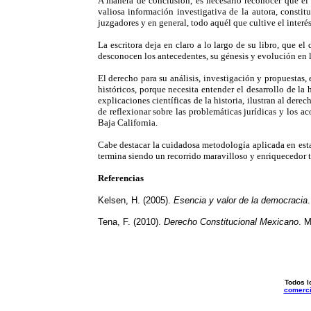
A manera de conclusión, es necesario reconocer que el 
valiosa información investigativa de la autora, consti
juzgadores y en general, todo aquél que cultive el interés
La escritora deja en claro a lo largo de su libro, que e
desconocen los antecedentes, su génesis y evolución en l
El derecho para su análisis, investigación y propuestas,
históricos, porque necesita entender el desarrollo de l
explicaciones científicas de la historia, ilustran al der
de reflexionar sobre las problemáticas jurídicas y los a
Baja California.
Cabe destacar la cuidadosa metodología aplicada en esta 
termina siendo un recorrido maravilloso y enriquecedor ta
Referencias
Kelsen, H. (2005).
Esencia y valor de la democracia
Tena, F. (2010).
Derecho Constitucional Mexicano
. M
Todos l
comerci