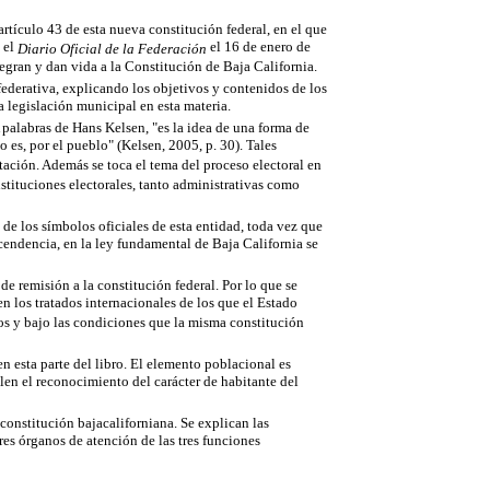
 artículo 43 de esta nueva constitución federal, en el que
n el
el 16 de enero de
Diario Oficial de la Federación
tegran y dan vida a la Constitución de Baja California.
d federativa, explicando los objetivos y contenidos de los
la legislación municipal en esta materia.
 palabras de Hans Kelsen, "es la idea de una forma de
o es, por el pueblo" (Kelsen, 2005, p. 30). Tales
tación. Además se toca el tema del proceso electoral en
stituciones electorales, tanto administrativas como
 de los símbolos oficiales de esta entidad, toda vez que
endencia, en la ley fundamental de Baja California se
e remisión a la constitución federal. Por lo que se
 los tratados internacionales de los que el Estado
sos y bajo las condiciones que la misma constitución
en esta parte del libro. El elemento poblacional es
en el reconocimiento del carácter de habitante del
 constitución bajacaliforniana. Se explican las
res órganos de atención de las tres funciones