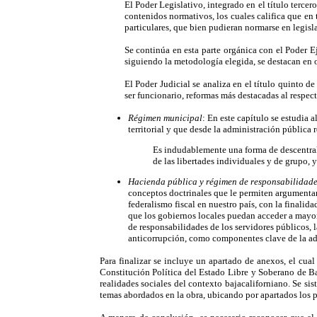
El Poder Legislativo
,
integrado en el título tercer
contenidos normativos, los cuales califica que en
particulares, que bien pudieran normarse en legisl
Se continúa en esta parte orgánica con el Poder Ej
siguiendo la metodología elegida, se destacan en 
El Poder Judicial se analiza en el título quinto d
ser funcionario, reformas más destacadas al respect
Régimen municipal
: En este capítulo se estudia 
territorial y que desde la administración pública 
Es indudablemente una forma de descentral
de las libertades individuales y de grupo,
Hacienda pública y régimen de responsabilidades
conceptos doctrinales que le permiten argumentar 
federalismo fiscal en nuestro país, con la finalid
que los gobiernos locales puedan acceder a mayor
de responsabilidades de los servidores públicos, 
anticorrupción, como componentes clave de la adm
Para finalizar se incluye un apartado de anexos, el cua
Constitución Política del Estado Libre y Soberano de Baj
realidades sociales del contexto bajacaliforniano. Se sis
temas abordados en la obra, ubicando por apartados los pr