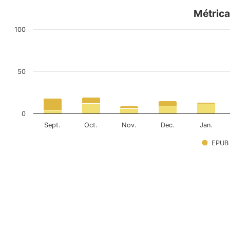
Métrica
100
50
0
Sept.
Oct.
Nov.
Dec.
Jan.
EPUB