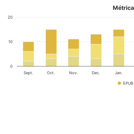
Métrica
20
10
0
Sept.
Oct.
Nov.
Dec.
Jan.
EPUB