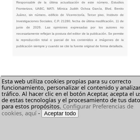
Responsable de la última actualización de este número, Estudios
Fronterizos, UABC, MATI. Mónica Judith Ochoa García, Blvd. Benito
Juárez, sin número, edificio de Vicerrectoría, Tercer piso, Instituto de
Investigaciones Sociales, C.P. 21280, fecha de última modificación, 11 de
junio de 2026. Las opiniones expresadas por los autores no
necesariamente reflejan la postura del editor de la publicación. Se permite
la reproducción total o parcial de los contenidos e imágenes de la
publicación siempre y cuando se cite la fuente original de forma detallada.
Esta web utiliza cookies propias para su correcto
funcionamiento, personalizar el contenido y analizar
tráfico. Al hacer clic en el botón Aceptar, acepta el 
de estas tecnologías y el procesamiento de tus dat
para estos propósitos.
Configurar Preferencias de
cookies, aquí
-
Aceptar todo