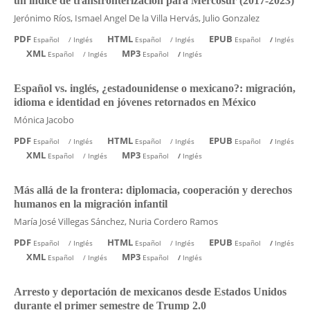
un índice de transfronterización para Mercosur (2017-2023)
Jerónimo Ríos, Ismael Angel De la Villa Hervás, Julio Gonzalez
PDF
HTML
EPUB
Español
/
Inglés
Español
/
Inglés
Español
/
Inglés
XML
MP3
Español
/
Inglés
Español
/
Inglés
Español vs. inglés, ¿estadounidense o mexicano?: migración,
idioma e identidad en jóvenes retornados en México
Mónica Jacobo
PDF
HTML
EPUB
Español
/
Inglés
Español
/
Inglés
Español
/
Inglés
XML
MP3
Español
/
Inglés
Español
/
Inglés
Más allá de la frontera: diplomacia, cooperación y derechos
humanos en la migración infantil
María José Villegas Sánchez, Nuria Cordero Ramos
PDF
HTML
EPUB
Español
/
Inglés
Español
/
Inglés
Español
/
Inglés
XML
MP3
Español
/
Inglés
Español
/
Inglés
Arresto y deportación de mexicanos desde Estados Unidos
durante el primer semestre de Trump 2.0