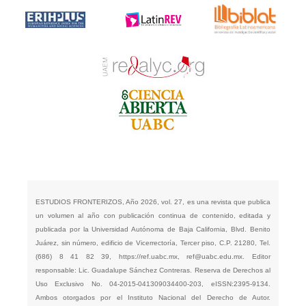
ESTUDIOS FRONTERIZOS, Año 2026, vol. 27, es una revista que publica
un volumen al año con publicación continua de contenido, editada y
publicada por la Universidad Autónoma de Baja California, Blvd. Benito
Juárez, sin número, edificio de Vicerrectoría, Tercer piso, C.P. 21280, Tel.
(686) 8 41 82 39,
https://ref.uabc.mx
,
ref@uabc.edu.mx
. Editor
responsable: Lic. Guadalupe Sánchez Contreras. Reserva de Derechos al
Uso Exclusivo No. 04-2015-041309034400-203, eISSN:2395-9134.
Ambos otorgados por el Instituto Nacional del Derecho de Autor.