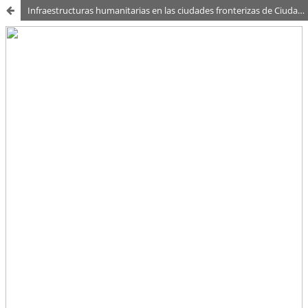
Infraestructuras humanitarias en las ciudades fronterizas de Ciudad Juárez y Tijuana