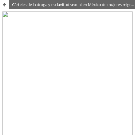
Cárteles de la droga y esclavitud sexual en México de mujeres migrantes centroamericanas