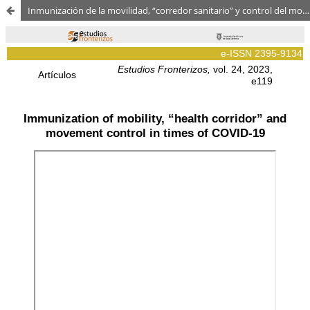
Inmunización de la movilidad, “corredor sanitario” y control del movimiento en tiempos de COVID-19