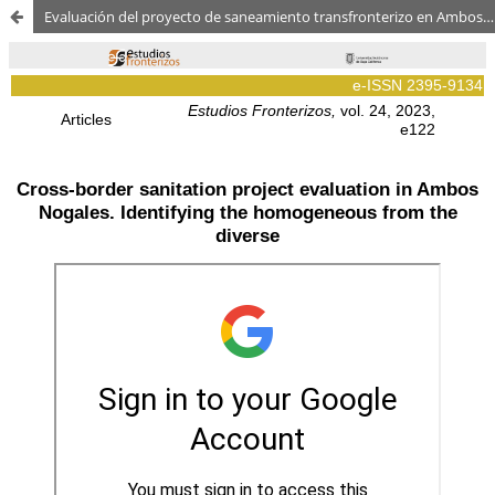
Evaluación del proyecto de saneamiento transfronterizo en Ambos Nogales. Identificando lo homogéneo de lo diverso