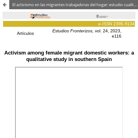
El activismo en las migrantes trabajadoras del hogar: estudio cualitativo en el sur de España