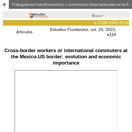
Trabajadores transfronterizos o commuters internacionales en la frontera México-Estados Unidos: evolución e importancia económica