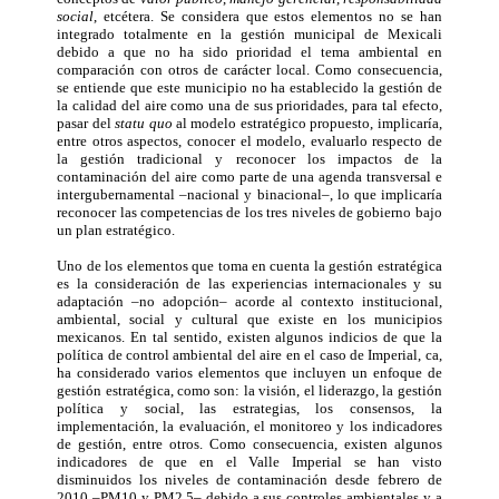
social
, etcétera. Se considera que estos elementos no se han
integrado totalmente en la gestión municipal de Mexicali
debido a que no ha sido prioridad el tema ambiental en
comparación con otros de carácter local. Como consecuencia,
se entiende que este municipio no ha establecido la gestión de
la calidad del aire como una de sus prioridades, para tal efecto,
pasar del
statu quo
al modelo estratégico propuesto, implicaría,
entre otros aspectos, conocer el modelo, evaluarlo respecto de
la gestión tradicional y reconocer los impactos de la
contaminación del aire como parte de una agenda transversal e
intergubernamental –nacional y binacional–, lo que implicaría
reconocer las competencias de los tres niveles de gobierno bajo
un plan estratégico.
Uno de los elementos que toma en cuenta la gestión estratégica
es la consideración de las experiencias internacionales y su
adaptación –no adopción– acorde al contexto institucional,
ambiental, social y cultural que existe en los municipios
mexicanos. En tal sentido, existen algunos indicios de que la
política de control ambiental del aire en el caso de Imperial, ca,
ha considerado varios elementos que incluyen un enfoque de
gestión estratégica, como son: la visión, el liderazgo, la gestión
política y social, las estrategias, los consensos, la
implementación, la evaluación, el monitoreo y los indicadores
de gestión, entre otros. Como consecuencia, existen algunos
indicadores de que en el Valle Imperial se han visto
disminuidos los niveles de contaminación desde febrero de
2010 –PM10 y PM2.5– debido a sus controles ambientales y a