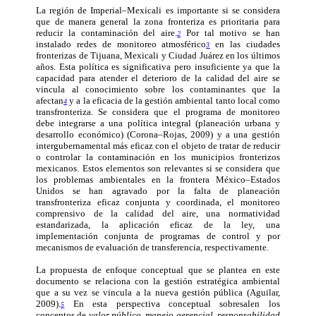
La región de Imperial–Mexicali es importante si se considera
que de manera general la zona fronteriza es prioritaria para
reducir la contaminación del aire.
Por tal motivo se han
2
instalado redes de monitoreo atmosférico
en las ciudades
3
fronterizas de Tijuana, Mexicali y Ciudad Juárez en los últimos
años. Esta política es significativa pero insuficiente ya que la
capacidad para atender el deterioro de la calidad del aire se
vincula al conocimiento sobre los contaminantes que la
afectan
y a la eficacia de la gestión ambiental tanto local como
4
transfronteriza. Se considera que el programa de monitoreo
debe integrarse a una política integral (planeación urbana y
desarrollo económico) (Corona–Rojas, 2009) y a una gestión
intergubernamental más eficaz con el objeto de tratar de reducir
o controlar la contaminación en los municipios fronterizos
mexicanos. Estos elementos son relevantes si se considera que
los problemas ambientales en la frontera México–Estados
Unidos se han agravado por la falta de planeación
transfronteriza eficaz conjunta y coordinada, el monitoreo
comprensivo de la calidad del aire, una normatividad
estandarizada, la aplicación eficaz de la ley, una
implementación conjunta de programas de control y por
mecanismos de evaluación de transferencia, respectivamente.
La propuesta de enfoque conceptual que se plantea en este
documento se relaciona con la gestión estratégica ambiental
que a su vez se vincula a la nueva gestión pública (Aguilar,
2009).
En esta perspectiva conceptual sobresalen los
5
conceptos de
valor público
,
manejo gerencial
,
responsabilidad