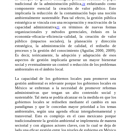
tradicional de la administración pública,
enfatizando como
24
componente esencial la creación de valor público. Esto
implicaría la reducción de la contaminación bajo una noción
ambientalmente sustentable. Para tal efecto, la gestión pública
estratégica se vincula con una recuperación y reactivación de la
capacidad administrativa
en términos de nuevas formas
25
organizacionales y métodos gerenciales, énfasis en la
economía–eficacia–eficiencia–calidad, la creación de valor
público (impactos sociales), la planeación y dirección
estratégica, la administración de calidad, el rediseño de
procesos y la gestión del conocimiento (Aguilar, 2000, 2009).
Es decir, teóricamente, la adopción y adaptación de esos
aspectos de gestión implicaría generar un mayor bienestar
social y eventualmente un control o reducción de los problemas
ambientales en el ámbito local.
La capacidad de los gobiernos locales para promover una
gestión ambiental es relevante porque los gobiernos locales en
México se enfrentan a la necesidad de promover reformas
administrativas que tengan un alto contenido social y
sustentable. Tal meta se podría alcanzar en la medida en que los
gobiernos locales se rediseñen mediante el cambio en sus
paradigmas y que le concedan mayor prioridad a los temas
ambientales, según una agenda eficaz intergubernamental y
transversal. Esto es complejo en el caso mexicano porque
tradicionalmente la gestión ambiental se implementa de manera
sectorial y con algunos actores claves, con lo cual se deja de
lado una eficaz gestión entre los niveles de gobierno en México