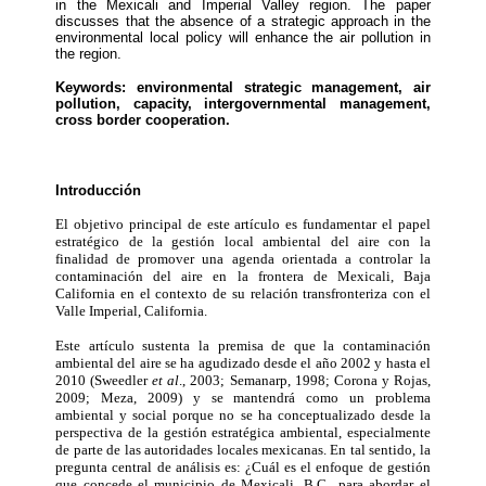
in the Mexicali and Imperial Valley region. The paper
discusses that the absence of a strategic approach in the
environmental local policy will enhance the air pollution in
the region.
Keywords: environmental strategic management, air
pollution, capacity, intergovernmental mana­gement,
cross border cooperation.
Introducción
El objetivo principal de este artículo es fundamentar el papel
estratégico de la gestión local ambiental del aire con la
finalidad de promover una agenda orientada a controlar la
contaminación del aire en la frontera de Mexicali, Baja
California en el contexto de su relación transfronteriza con el
Valle Imperial, California.
Este artículo sustenta la premisa de que la contaminación
ambiental del aire se ha agudizado desde el año 2002 y hasta el
2010 (Sweedler
et al
., 2003; Semanarp, 1998; Corona y Rojas,
2009; Meza, 2009) y se mantendrá como un problema
ambiental y social porque no se ha conceptualizado desde la
perspectiva de la gestión estratégica ambiental, especialmente
de parte de las autoridades locales mexicanas. En tal sentido, la
pregunta central de análisis es: ¿Cuál es el enfoque de gestión
que concede el municipio de Mexicali, B.C., para abordar el