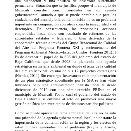
una planeación y una política de desarrollo sustentable
permanente. Situación que se justifica porque el municipio de
Mexicali concibe otras prioridades en su agenda
gubernamental, aunado a que se puede percibir que para los
ciudadanos del municipio la contaminación no es un problema
importante en comparación con otros como la inseguridad y el
desempleo. En consecuencia, las principales acciones
emprendidas hasta ahora son resultado de esfuerzos de las
autoridades estatales y federales, o bien derivadas de la
cooperación técnica a través del Grupo Binacional de Calidad
del Aire del Programa Frontera XXI y recientemente del
Programa Ambiental México–Estados Unidos: Frontera 2012.
12
Es de destacar el papel de la SPA del gobierno del estado de
Baja California que desde 2008 ha planteado una agenda
estratégica en materia ambiental en donde el tema de la calidad
del aire en Mexicali es uno de sus 17 proyectos estratégicos
(Nieblas, 2011). Sin embargo, los avances en la implementación
de un plan estratégico coordinado por la SPA se han visto
limitados bajo una administración panista local y desde
diciembre de 2010 con una administración PRIísta en el
municipio de Mexicali. Por lo cual el gobierno del estado de
Baja California se enfrenta al reto de promover una mayor
gestión política con municipios de distintos partidos políticos.
Como se puede apreciar, el tema ambiental del aire no ha sido
una prioridad de la agenda gubernamental local, no obstante la
importancia de la contaminación en la región y los efectos de
salud pública generados por el problema (Reyna y Arriola,