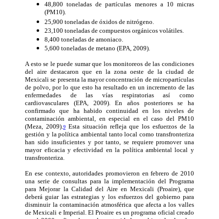
48,800 toneladas de partículas menores a 10 micras
(PM10).
25,900 toneladas de óxidos de nitrógeno.
23,100 toneladas de compuestos orgánicos volátiles.
8,400 toneladas de amoniaco.
5,600 toneladas de metano (EPA, 2009).
A esto se le puede sumar que los monitoreos de las condiciones
del aire destacaron que en la zona oeste de la ciudad de
Mexicali se presenta la mayor concentración de micropartículas
de polvo, por lo que esto ha resultado en un incremento de las
enfermedades de las vías respiratorias así como
cardiovasculares (EPA
,
2009). En años posteriores se ha
confirmado que ha habido continuidad en los niveles de
contaminación ambiental, en especial en el caso del PM10
(Meza, 2009).
Esta situación refleja que los esfuerzos de la
9
gestión y la política ambiental tanto local como transfronteriza
han sido insuficientes y por tanto, se requiere promover una
mayor eficacia y efectividad en la política ambiental local y
transfronteriza.
En ese contexto, autoridades promovieron en febrero de 2010
una serie de consultas para la implementación del Programa
para Mejorar la Calidad del Aire en Mexicali (Proaire), que
deberá guiar las estrategias y los esfuerzos del gobierno para
disminuir la contaminación atmosférica que afecta a los valles
de Mexicali e Imperial. El Proaire es un programa oficial creado