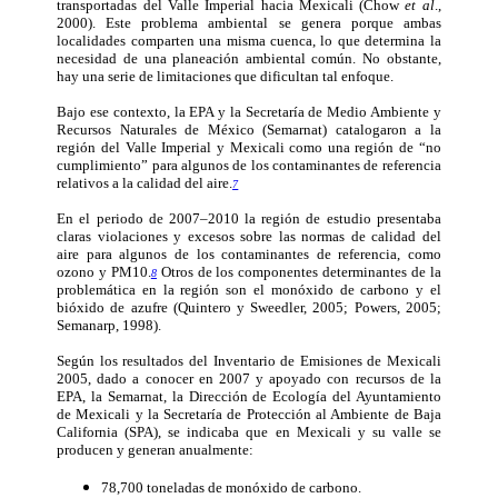
transportadas del Valle Imperial hacia Mexicali (Chow
et al
.,
2000). Este problema ambiental se genera porque ambas
localidades comparten una misma cuenca, lo que determina la
necesidad de una planeación ambiental común. No obstante,
hay una serie de limitaciones que dificultan tal enfoque.
Bajo ese contexto, la EPA y la Secretaría de Medio Ambiente y
Recursos Naturales de México (Semarnat) catalogaron a la
región del Valle Imperial y Mexicali como una región de “no
cumplimiento” para algunos de los contaminantes de referencia
relativos a la calidad del aire.
7
En el periodo de 2007–2010 la región de estudio presentaba
claras violaciones y excesos sobre las normas de calidad del
aire para algunos de los contaminantes de referencia, como
ozono y PM10.
Otros de los componentes determinantes de la
8
problemática en la región son el monóxido de carbono y el
bióxido de azufre (Quintero y Sweedler, 2005; Powers, 2005;
Semanarp, 1998).
Según los resultados del Inventario de Emisiones de Mexicali
2005, dado a conocer en 2007 y apoyado con recursos de la
EPA, la Semarnat, la Dirección de Ecología del Ayuntamiento
de Mexicali y la Secretaría de Protección al Ambiente de Baja
California (SPA), se indicaba que en Mexicali y su valle se
producen y generan anualmente:
78,700 toneladas de monóxido de carbono.