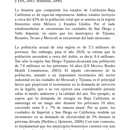
y EPA, 2003; Semarnat, 2006).
La frontera que comprende los estados de California–Baja
California es de especial importancia. Ambos estados incluyen
a cerca del 42% de la población total que se asienta en la región
fronteriza entre México y Estados Unidos. Por el lado
estadounidense se encuentran los condados de San Diego y
Valle Imperial, en tanto que los municipios de Tijuana,
Rosarito, Tecate y Mexicali se encuentran del lado mexicano.
La población actual de esta región es de 5.5 millones de
personas. Sin embargo, para el año 2020, se estima que la
población ascenderá a cerca del doble, es decir, 9.4 millones.
Tan sólo la región San Diego–Tijuana alcanzará una población
de 7.6 millones en los próximos 16 años (US Mexico Border
Health Commission, 2003). El rápido crecimiento de la
población, aunado a un importante incremento del sector
industrial en las ciudades de Mexicali y Tijuana, es el principal
factor que propiciará el incremento en la demanda de servicios
en la región, que a su vez ejercen una considerable presión
sobre el medio ambiente y la calidad del aire. Por ejemplo, se
espera que la demanda de energía en Baja California se
mantenga en un rango alto durante los próximos 10 años,
creciendo entre 6 y 7% de manera anual. Por su parte, los
condados de Imperial y San Diego en California, tendrán un
incremento en su demanda de electricidad de 3% durante la
próxima década (Nieblas y Quintero, 2006). Con este contexto,
es fundamental que los municipios fronterizos cuenten con una