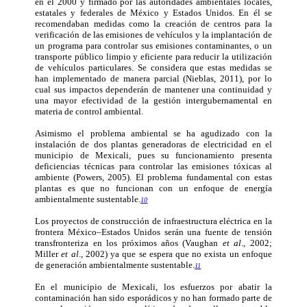
en el 2000 y firmado por las autoridades ambientales locales,
estatales y federales de México y Estados Unidos. En él se
recomendaban medidas como la creación de centros para la
verificación de las emisiones de vehículos y la implantación de
un programa para controlar sus emisiones contaminantes, o un
transporte público limpio y eficiente para reducir la utilización
de vehículos particulares. Se considera que estas medidas se
han implementado de manera parcial (Nieblas, 2011), por lo
cual sus impactos dependerán de mantener una continuidad y
una mayor efectividad de la gestión intergubernamental en
materia de control ambiental.
Asimismo el problema ambiental se ha agudizado con la
instalación de dos plantas generadoras de electricidad en el
municipio de Mexicali, pues su funcionamiento presenta
deficiencias técnicas para controlar las emisiones tóxicas al
ambiente (Powers, 2005). El problema fundamental con estas
plantas es que no funcionan con un enfoque de energía
ambientalmente sustentable.
10
Los proyectos de construcción de infraestructura eléctrica en la
frontera México–Estados Unidos serán una fuente de tensión
transfronteriza en los próximos años (Vaughan
et al
., 2002;
Miller
et al
., 2002) ya que se espera que no exista un enfoque
de generación ambientalmente sustentable.
11
En el municipio de Mexicali, los esfuerzos por abatir la
contaminación han sido esporádicos y no han formado parte de