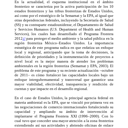
En la actualidad, el esquema institucional en el ámbito
fronterizo se caracteriza por la activa participación de los 10
estados fronterizos y las tribus fronterizas de Estados Unidos,
así como por el estratégico de la Semarnat y la EPA, al igual que
otras dependencias federales, incluyendo la Secretaría de Salud
(SS) y su contraparte estadounidense, el Departamento de Salud
y Servicios Humanos (U.S. Department of Health and Human
Services), los cuales han desarrollado el Programa Frontera
2012
para proteger el medio ambiente y la salud pública en la
17
región fronteriza México–Estados Unidos. La importancia
estratégica de este programa radica en que enfatiza un enfoque
local y regional, anticipando que la toma de decisiones, la
definición de prioridades y la instrumentación de proyectos a
nivel local es la mejor manera de atender los problemas
ambientales en la región fronteriza (Semarnat y EPA, 2003). El
problema de este programa y su reciente actualización –octubre
de 2011– es cómo fortalecer las capacidades locales bajo un
enfoque intergubernamental y transversal que garantice una
mayor viabilidad, efectividad, transparencia y rendición de
cuentas y que impacte en el desarrollo regional.
En el caso de Estados Unidos, la principal agencia federal en
materia ambiental es la EPA, que se vinculó por primera vez en
las negociaciones de comercio internacionales fortaleciendo su
capacidad y ampliando su ámbito de intervención al
implantarse el Programa Frontera XXI (1996–2000). Con lo
cual tuvo que conceder una mayor atención a la zona fronteriza
extendiendo así sus actividades y abriendo oficinas de enlace